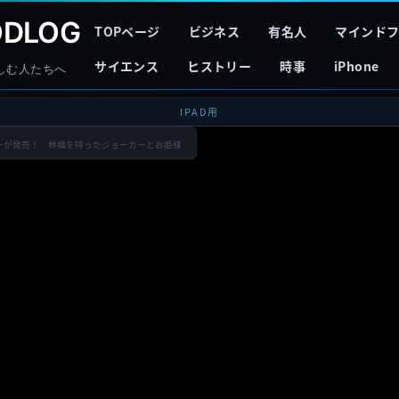
DLOG
TOPページ
ビジネス
有名人
マインド
サイエンス
ヒストリー
時事
iPhone
しむ人たちへ
IPAD用
カーが発売！ 林檎を持ったジョーカーとお姫様