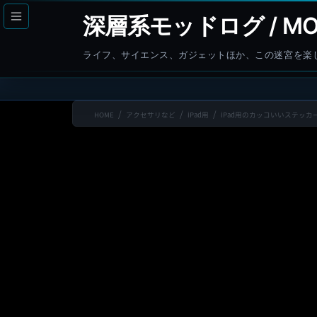
コ
ナ
深層系モッドログ / MO
ン
ビ
テ
ゲ
ライフ、サイエンス、ガジェットほか、この迷宮を楽
ン
ー
ツ
シ
へ
ョ
HOME
アクセサリなど
iPad用
iPad用のカッコいいステッ
ス
ン
キ
に
ッ
移
プ
動