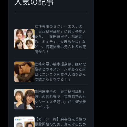
人気の記事
女性専用のセクシーエステの
「東京秘密基地」に通う芸能人
たち、「篠田麻里子、指原莉
乃、ミキティ、大沢あかね」な
どで、情報流出は元ＡＫＳの窪
田から！
性格の悪い橋本環奈は、嫌いな
役者とのキスシーンがあると前
日にニンニクを食べ大酒を飲ん
で嫌がらせをする！？
篠田麻里子の「東京秘密基地」
通いの流れ弾で「指原莉乃のセ
クシーエステ通い」がLINE流出
でバレる！
【ガーシー砲】森喜朗元首相の
暴露開始のため、身を守るため