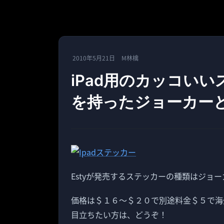
2010年5月21日
M林檎
iPad用のカッコい
を持ったジョーカー
Estyが発売するステッカーの種類はジョ
価格は＄１６～＄２０で別途料金＄５で海外
目立ちたい方は、どうぞ！