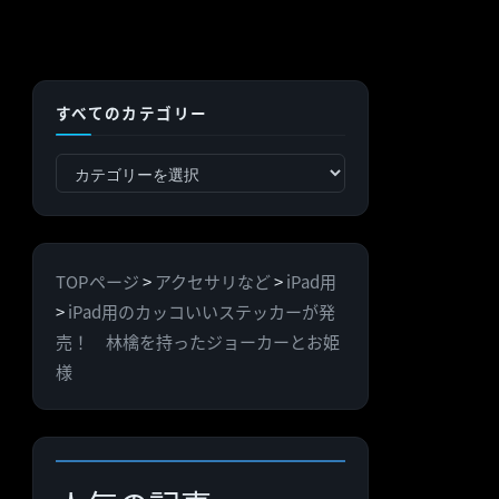
すべてのカテゴリー
す
べ
て
の
TOPページ
>
アクセサリなど
>
iPad用
カ
>
iPad用のカッコいいステッカーが発
テ
売！ 林檎を持ったジョーカーとお姫
ゴ
様
リ
ー