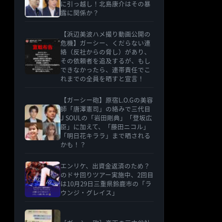
に引っ越し！北島康介はその暴
露に関係か？
【浜辺美波ハメ撮り動画公開の
危機】ガーシー、くだらない連
絡（反社からの脅し）があり、
その依頼者を追及するが、もし
できなかったら、連帯責任でこ
れまでの全員を晒すと宣言！
【ガーシー砲】原宿L.O.Gの美容
師「唐澤憲司」の絡みで三代目
J SOULの「岩田剛典」「登坂広
臣」に加えて、「藤田ニコル」
「明日花キララ」まで晒される
かも！？
エンリケ、出資金返済のため？
のドサ回りツアー実施中、2回目
は10月29日三重県鈴鹿市の「ラ
ウンジ・グレイス」