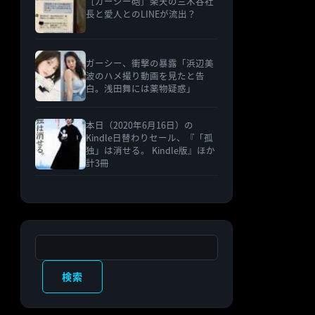
［ガーシー砲］楽天の三木谷社
長と愛人とのLINEが流出？
ガーシー、衝撃の暴露「浜辺美
波のハメ撮り動画を見たと告
白。浅田舞には薬物疑惑」
本日（2020年6月16日）の
Kindle日替わりセール、『「孤
独」は消せる。 Kindle版』ほか
計3冊
検索
検索