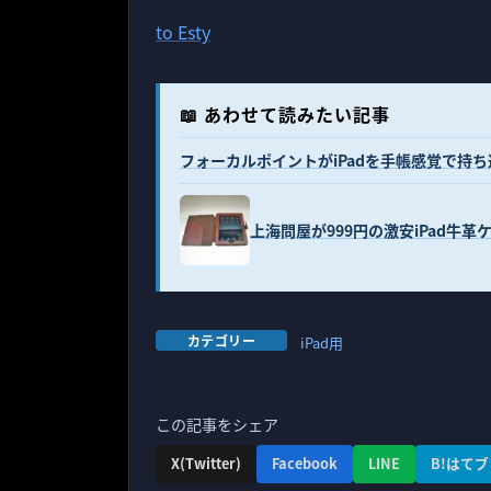
to Esty
📖 あわせて読みたい記事
フォーカルポイントがiPadを手帳感覚で持ち運べる
上海問屋が999円の激安iPad牛革
カテゴリー
iPad用
この記事をシェア
X(Twitter)
Facebook
LINE
B!はてブ