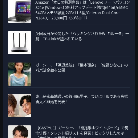
Amazon「本日の特選商品」は「Lenovo ノートパソコン
S21e [Windows10無料アップデート対応](64bit/eMMC
64GB/メモリ容量 2GB/11.6型/Celeron Dual-Core
N2840」 23,800円（60％OFF）
英国政府が公開した「ハッキングされたWi-Fiルータ」一
覧！TP-Linkが狙われている
ガーシー、「浜辺美波」「橋本環奈」「佐野ひなこ」の
パパ活金額を公開
東京秘密基地通いの篠田麻里子、ついに旦那である高橋
勇太と離婚を発表！
［GASTYLE］ガーシー、「断捨離ホワイトボード」で男
性俳優・タレント編リストを発表！ビックリしたのは