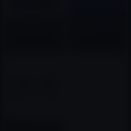
Apple、開発者が新バージョン
本日（2022年7月15日）の無料
のアプリを公開する場合、これ
アプリ、単位変換の「Unit
までの評価（レーティング）を
Converter Pro HD」120円→無
リセットできると案内
料
2017年09月21日
2022年07月15日
Google、「Gmail for iOS」を