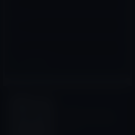
メール
※
サイト
イベント＆PR
前の記事
Appleが6月7日のWWDCでク
ラウドベースのiTunesを発表
するのか？
2010年5月18日