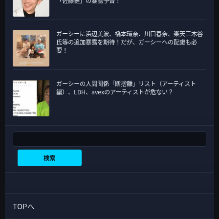
「佐藤健」の暴露予告！
ガーシーに浜辺美波、橋本環奈、川口春奈、楽天三木谷
氏等の追加暴露を期待！だが、ガーシーへの配慮も必
要！
ガーシーの人間関係「断捨離」リスト（アーティスト
編）、LDH、avexのアーティストが危ない？
検索
検索
TOPへ