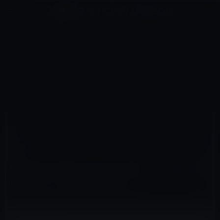
コ
ナ
深層系モッドログ / MODLOG
ン
ビ
ライフ、サイエンス、ガジェットほか、この迷宮を楽しむ人たちへ
テ
ゲ
ン
ー
IOSアプリ
ツ
シ
HOME
iOS
iOSアプリ
へ
ョ
Twiitie２がApp Storeから消え、Twitter For iPhoneとして帰ってきます。
ス
ン
キ
に
ッ
移
プ
動
2010年5月18日
M林檎
iOSアプリ
Twiitie２がApp Storeから消え、Twitter For
iPhoneとして帰ってきます。