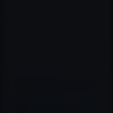
最近、政治家、芸能人などの有名人もiPhoneでTwitterに
投稿することが多くなりました。
TwitterはiPhone用のアプリを発売する会社を買収しまし
た。その会社が販売するTwiitie２がTwitterの公式アプリ
として生まれ変わります。
もちろんiPad用も用意されているようです。
📖 あわせて読みたい記事
Apple、曲のアイデアを録音できる「Music
Memos」をアップデート！忘れ去られたア
プリ？がノッチ対応に
Apple、iMovie for iOSをバージョン 2.3にア
ップデート！HDRビデオのサポート