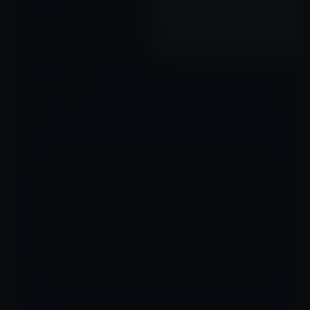
バージョン5.0.180422にアップ
デート！スヌーズ機能をサポー
ト
2018年05月08日
コメントを残す
メールアドレスが公開されることはありません。
※
が付いている欄は
必須項目です
コメント
※
名前
※