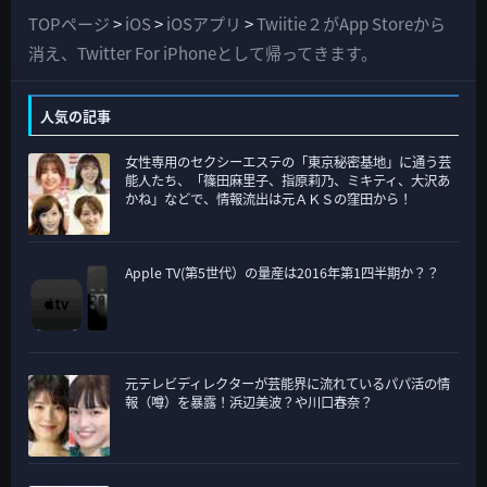
て
TOPページ
>
iOS
>
iOSアプリ
>
Twiitie２がApp Storeから
の
消え、Twitter For iPhoneとして帰ってきます。
カ
テ
人気の記事
ゴ
女性専用のセクシーエステの「東京秘密基地」に通う芸
リ
能人たち、「篠田麻里子、指原莉乃、ミキティ、大沢あ
ー
かね」などで、情報流出は元ＡＫＳの窪田から！
Apple TV(第5世代）の量産は2016年第1四半期か？？
元テレビディレクターが芸能界に流れているパパ活の情
報（噂）を暴露！浜辺美波？や川口春奈？