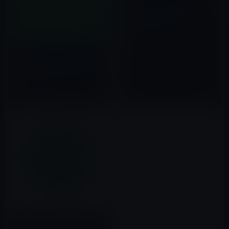
【iPadアプリ】ANAファン・飛
行機ファンのためのANA
Virtual Airport
2011年05月27日
中国のグレートファイアウォー
ルが「WhatsApp Messenger」
のビデオとフォトメッセージを
ブロック！
2017年07月20日
Google、「ハングアウト 」を