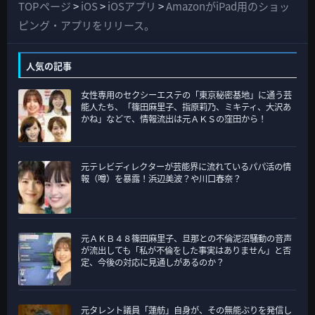
て
TOPページ
>
iOS
>
iOSアプリ
>
AmazonがiPad用のショッ
の
ピング・アプリをリリース。
カ
テ
人気の記事
ゴ
女性専用のセクシーエステの「東京秘密基地」に通う芸
リ
能人たち、「篠田麻里子、指原莉乃、ミキティ、大沢あ
ー
かね」などで、情報流出は元ＡＫＳの窪田から！
元テレビディレクターが芸能界に流れているパパ活の情
報（噂）を暴露！浜辺美波？や川口春奈？
元ＡＫＢ４８篠田麻里子、旦那との不倫泥沼騒動の音声
が流出しても「私が不倫をした事実はありません」と否
定、今後の対応に見通しがあるのか？
元タレント議員「蓮舫」自身が、その無能ぶりを発信し