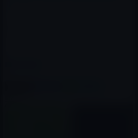
あまりないのかもしれませんが、ダウンロードに失敗し
た時に課金されてしまうという現象で、早急に改善・ア
ップデートが望まれます。
ﾞ
カテゴリー
iOSアプリ
この記事をシェア
X(Twitter)
Facebook
LINE
B!はてブ
関連記事