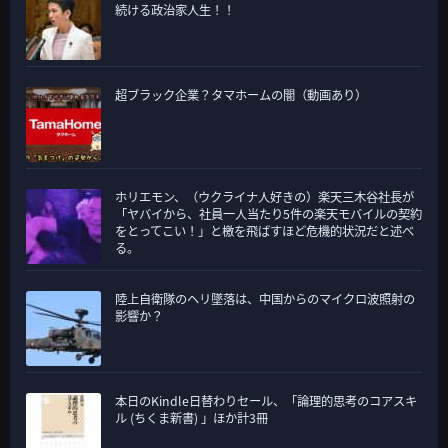
続ける政治家人生！！
超ブラック企業？タマホームの闇（動画あり）
ホリエモン、（ウクライナ人好きの）楽天三木谷社長が
「ヤバイから、社員一人当たり5件の楽天モバイルの契約
をとってこい！」と檄を飛ばすほど危機的状況だと述べ
る。
陸上自衛隊のヘリ墜落は、中国からのマイクロ波照射の
影響か？
本日のKindle日替わりセール、「論理的思考のコアスキ
ル (ちくま新書) 」ほか計3冊