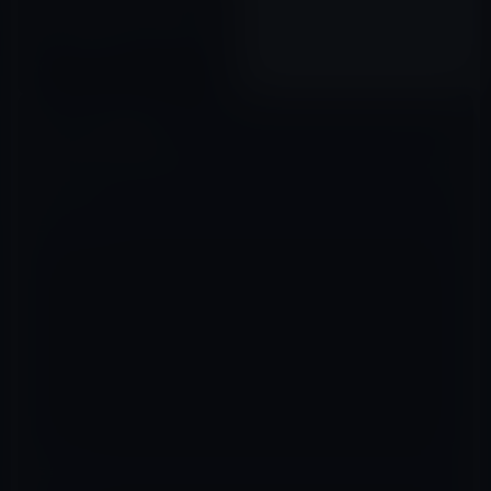
バージョン 4.0.0にアップデー
ト！複数の写真の一括送信ほか
2015年06月30日
コメントを残す
メールアドレスが公開されることはありません。
※
が付いている欄は
必須項目です
コメント
※
名前
※