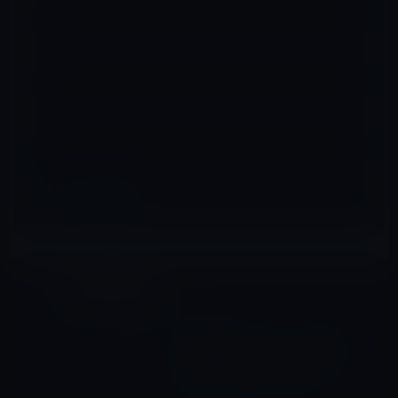
メール
※
サイト
製品・サービス全般
前の記事
Appleと私のジレンマ Apple
が成功すればするほど、恐怖
心が増して行くのはなぜ？