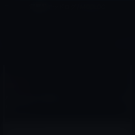
コ
ナ
深層系モッドログ / MODLOG
ン
ビ
ライフ、サイエンス、ガジェットほか、この迷宮を楽しむ人たちへ
テ
ゲ
ン
ー
IOSアプリ
ツ
シ
HOME
iOS
iOSアプリ
AmazonがiPad用のショッピング・アプリをリリース。
へ
ョ
ス
ン
キ
に
ッ
移
プ
動
2010年5月13日
M林檎
iOSアプリ
AmazonがiPad用のショッピング・アプリを
リリース。