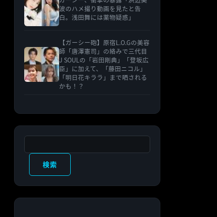
波のハメ撮り動画を見たと告
白。浅田舞には薬物疑惑」
【ガーシー砲】原宿L.O.Gの美容
師「唐澤憲司」の絡みで三代目
J SOULの「岩田剛典」「登坂広
臣」に加えて、「藤田ニコル」
「明日花キララ」まで晒される
かも！？
検索
検索