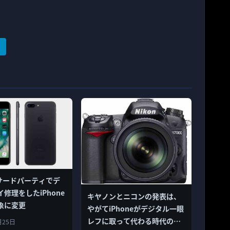
、サードパーティでデ
修理をしたiPhone
キヤノンとニコンの発表は、
象に変更
やがてiPhoneがデジタル一眼
レフに取って代わる時代の到
月25日