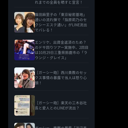
れまでの全員を晒すと宣言！
篠田麻里子の「東京秘密基地」
通いの流れ弾で「指原莉乃のセ
クシーエステ通い」がLINE流出
でバレる！
エンリケ、出資金返済のため？
のドサ回りツアー実施中、2回目
は10月29日三重県鈴鹿市の「ラ
ウンジ・グレイス」
［ガーシー砲］西川貴教のセッ
クス事情の暴露で当人は怒り心
頭！
［ガーシー砲］楽天の三木谷社
長と愛人とのLINEが流出？
ガーシー、衝撃の暴露「浜辺美