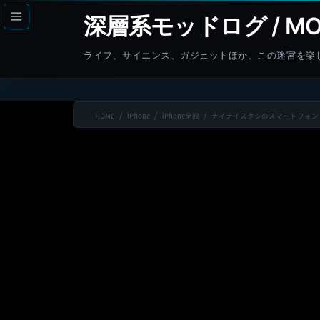
コ
ナ
深層系モッドログ / MO
ン
ビ
テ
ゲ
ライフ、サイエンス、ガジェットほか、この迷宮を楽
ン
ー
ツ
シ
へ
ョ
HOME
iPhone
iPhone全般
ナイナイズクシのスマートフォン
ス
ン
キ
に
ッ
移
プ
動