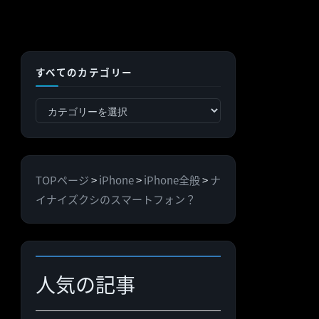
すべてのカテゴリー
す
べ
て
の
TOPページ
>
iPhone
>
iPhone全般
>
ナ
カ
イナイズクシのスマートフォン？
テ
ゴ
リ
ー
人気の記事