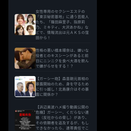
女性専用のセクシーエステの
「東京秘密基地」に通う芸能人
たち、「篠田麻里子、指原莉
乃、ミキティ、大沢あかね」な
どで、情報流出は元ＡＫＳの窪
田から！
性格の悪い橋本環奈は、嫌いな
役者とのキスシーンがあると前
日にニンニクを食べ大酒を飲ん
で嫌がらせをする！？
【ガーシー砲】森喜朗元首相の
暴露開始のため、身を守るため
に引っ越し！北島康介はその暴
露に関係か？
【浜辺美波ハメ撮り動画公開の
危機】ガーシー、くだらない連
絡（反社からの脅し）があり、
その依頼者を追及するが、もし
できなかったら、連帯責任でこ