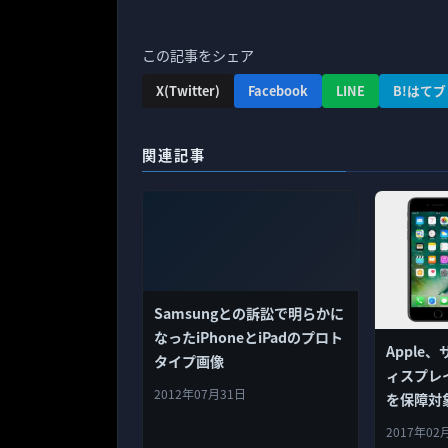
この記事をシェア
X(Twitter)
Facebook
LINE
B!はてブ
関連記事
Samsungとの訴訟で明らかに
なったiPhoneとiPadのプロト
Apple
タイプ画像
ィスプレイ
2012年07月31日
を保障対
2017年02