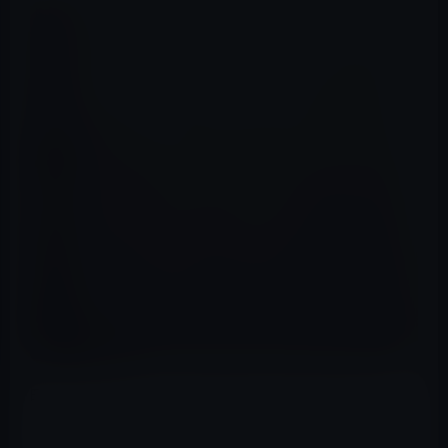
昭和と令和では、トイレ内の文化？が大きく変わったｗ
かつて昭和の時代、駅や公園、商業施設の公衆トイレに