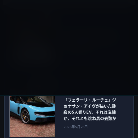
有名人
前の記事
元タレント議員「蓮舫」自身
が、その無能ぶりを発信し続
ける政治家人生！！
2026年5月23日
Car
次の記事
「フェラーリ・ルーチェ」ジ
ョナサン・アイヴが描いた静
寂の5人乗りEV、それは洗練
か、それとも跳ね馬の去勢か
2026年5月26日