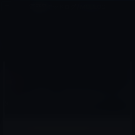
コ
ナ
深層系モッドログ / MODLOG
ン
ビ
ライフ、サイエンス、ガジェットほか、この迷宮を楽しむ人たちへ
テ
ゲ
ン
ー
コラム
ツ
シ
HOME
コラム
「トイレの落書き」が昭和の時代に比べて激減した理由（昭和に興味がある人へ）
へ
ョ
ス
ン
キ
に
ッ
移
2026年5月23日
M林檎
プ
動
コラム
「トイレの落書き」が昭和の時代に比べて激
減した理由（昭和に興味がある人へ）