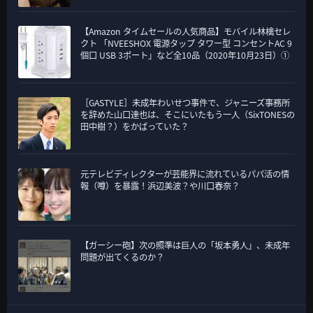
【Amazon タイムセールの人気商品】モバイル林檎セレ
クト 「NVEESHOX 電源タップ タワー型 コンセントAC 9
個口 USB 3ポート」など全10品（2020年10月23日）①
［GASTYLE］未成年わいせつ事件で、ジャニーズ事務所
を辞めた山口達也は、そこにいたもう一人（SixTONESの
田中樹？）をかばっていた？
元テレビディレクターが芸能界に流れているパパ活の情
報（噂）を暴露！浜辺美波？や川口春奈？
【ガーシー砲】次の照準は巨人の「坂本勇人」、未成年
問題が出てくるのか？