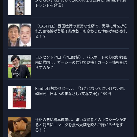
トレンドを発信！
［GASTYLE］西田敏行の異常な性癖で、実際に骨を折ら
れた風俗嬢が登場！萩本欽一も変わった性癖が明かされ
る！？
コンセント池田（池田俊輔）、パスポートの期限切れ直
前に帰国し、ガーシーの共犯で逮捕！ガーシー情報をば
らすのか？
Kindle日替わりセール、「好きになってはいけない国。
韓国発！日本へのまなざし (文春文庫)」199円
性格の悪い橋本環奈は、嫌いな役者とのキスシーンがあ
ると前日にニンニクを食べ大酒を飲んで嫌がらせをす
る！？