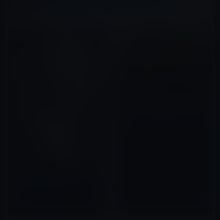
関連記事
［世界の秘密］大スフィンクス
の手の下にある地下空間に保管
されているものは何なのか？
2022年08月14日
【モバイル林檎のライフハッ
ク】アカシックレコード
2022年05月23日