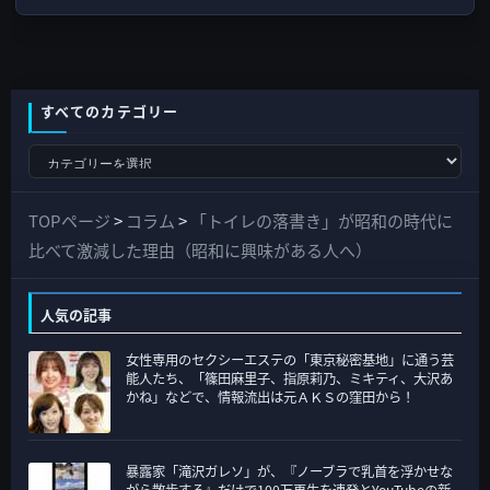
すべてのカテゴリー
す
べ
て
TOPページ
>
コラム
>
「トイレの落書き」が昭和の時代に
の
比べて激減した理由（昭和に興味がある人へ）
カ
テ
人気の記事
ゴ
女性専用のセクシーエステの「東京秘密基地」に通う芸
リ
能人たち、「篠田麻里子、指原莉乃、ミキティ、大沢あ
ー
かね」などで、情報流出は元ＡＫＳの窪田から！
暴露家「滝沢ガレソ」が、『ノーブラで乳首を浮かせな
がら散歩する』だけで100万再生を連発とYouTubeの新