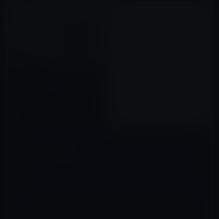
聖者か、狂気か：マハトマ・ガ
ンジーの「真理」に隠された歪
んだ実像
2026年05月05日
コメントを残す
メールアドレスが公開されることはありません。
※
が付いている欄は
必須項目です
コメント
※