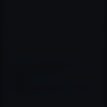
一歩足を踏み入れると、個室の壁や扉には無数の言葉や
図形が書き殴られていた。
相合い傘、誰かの悪口、淫靡な妄想、政治への不満、あ
るいは突拍子もないユーモア。これらは総じて「便所の
落書き」と呼ばれ、社会の「陰」のカルチャーとして至
る所に存在していた。
📖 あわせて読みたい記事
ヨーロッパ各国は授業料が無料で、なぜ日本
は高額な授業料なのか？
サイコパス被害？？会社での三段階降格に耐
えられるか？（更新）