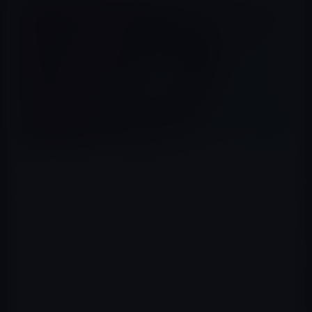
via MacRumors
Appleが水面下で開発を進めているとされる大型の折りた
たみ式iPadについて、最新のリーク情報をもとにした新
たな可能性と未来への期待が浮き彫りになりました。
技術的なハードルやリリース時期の延期が噂される一方
で、その革新的な筐体デザインや、これまでにない新し
い製品カテゴリの創出に向けたApple独自のアプローチ