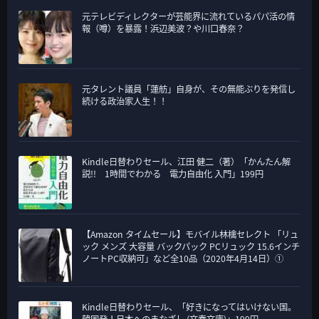
元テレビディレクターが芸能界に流れているパパ活の情
報（噂）を暴露！浜辺美波？や川口春奈？
元タレント議員「蓮舫」自身が、その無能ぶりを発信し
続ける政治家人生！！
Kindle日替わりセール、江田 健二（著）「かんたん解
説!! 1時間でわかる 電力自由化 入門」199円
【Amazon タイムセール】モバイル林檎セレクト 「リュ
ック メンズ 大容量 バックパック PCリュック 15.6インチ
ノートPC収納可」など全10品（2020年4月14日）①
Kindle日替わりセール、「好きになってはいけない国。
韓国発！日本へのまなざし (文春文庫)」199円