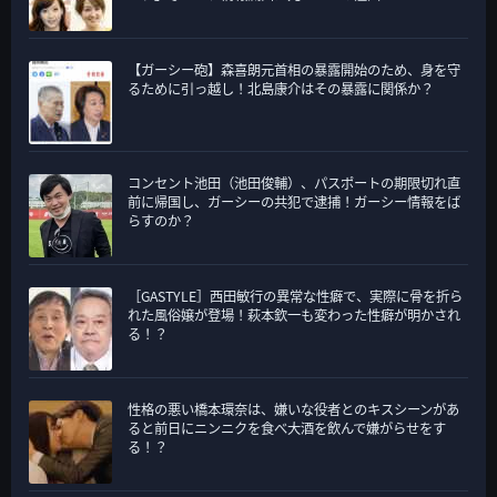
【ガーシー砲】森喜朗元首相の暴露開始のため、身を守
るために引っ越し！北島康介はその暴露に関係か？
コンセント池田（池田俊輔）、パスポートの期限切れ直
前に帰国し、ガーシーの共犯で逮捕！ガーシー情報をば
らすのか？
［GASTYLE］西田敏行の異常な性癖で、実際に骨を折ら
れた風俗嬢が登場！萩本欽一も変わった性癖が明かされ
る！？
性格の悪い橋本環奈は、嫌いな役者とのキスシーンがあ
ると前日にニンニクを食べ大酒を飲んで嫌がらせをす
る！？