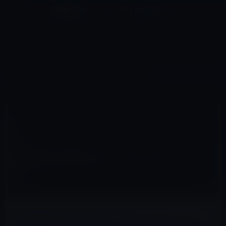
コ
ナ
深層系モッドログ / MODLOG
ン
ビ
ライフ、サイエンス、ガジェットほか、この迷宮を楽しむ人たちへ
テ
ゲ
ン
ー
IPAD
ツ
シ
HOME
iPad
折り畳み式の新iPadは「iPad Ultra」なのか？
へ
ョ
ス
ン
キ
に
ッ
移
2026年5月19日
M林檎
プ
動
iPad
折り畳み式の新iPadは「iPad Ultra」なの
か？