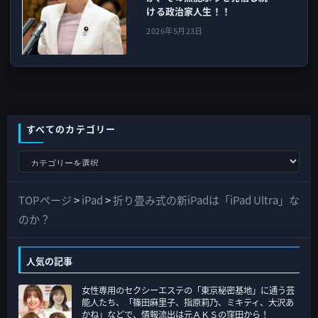
ける政治家人生！！
2026年5月23日
すべてのカテゴリー
す
べ
て
TOPページ
>
iPad
>
折り畳み式の新iPadは「iPad Ultra」な
の
のか？
カ
テ
人気の記事
ゴ
女性専用のセクシーエステの「東京秘密基地」に通う芸
リ
能人たち、「篠田麻里子、指原莉乃、ミキティ、大沢あ
ー
かね」などで、情報流出は元ＡＫＳの窪田から！