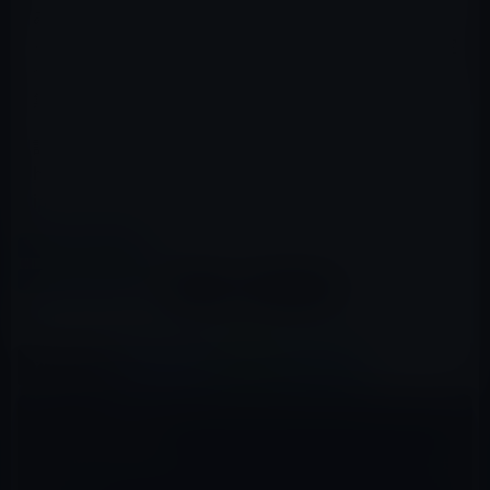
み式iPadは、単なる画面の大型化という枠組みにとどま
らず、未来のモバイルコンピューティングのあり方を決定
づける革新的な一台として、世界中から大いなる期待を
集めています。
記事原文：
https://www.macrumors.com/2026/05/19/foldable-
ipad-crease-free-design-iphone-ultra/
カテゴリー
iPad
タグ
iPad
折り畳み式
この記事をシェア
X(Twitter)
Facebook
LINE
B!はてブ
コメントを残す
メールアドレスが公開されることはありません。
※
が付いている欄は
必須項目です