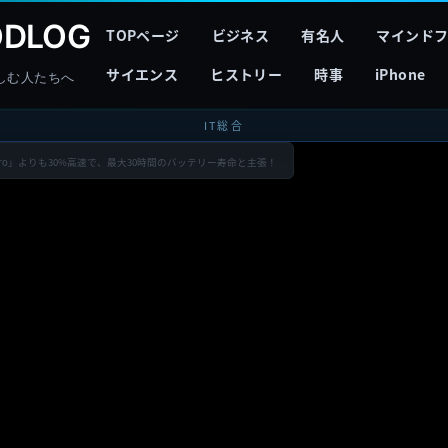
DLOG
TOPページ
ビジネス
有名人
マインド
サイエンス
ヒストリー
時事
iPhone
しむ人たちへ
IT総合
1 Pro」よりも30%高速で、最大30時間のバッテリー寿命と主張！