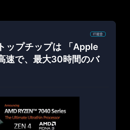
IT総合
ップチップは 「Apple
0%高速で、最大30時間のバ
！