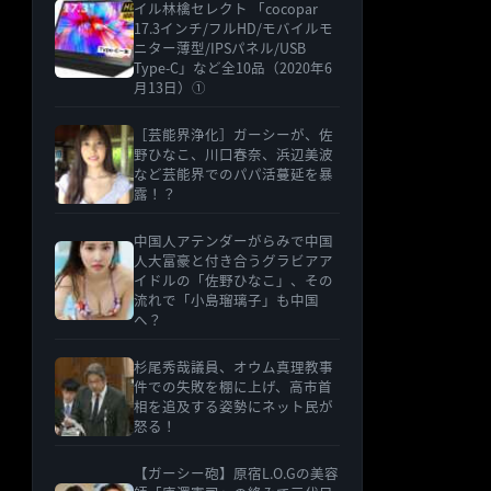
イル林檎セレクト 「cocopar
17.3インチ/フルHD/モバイルモ
ニター薄型/IPSパネル/USB
Type-C」など全10品（2020年6
月13日）①
［芸能界浄化］ガーシーが、佐
野ひなこ、川口春奈、浜辺美波
など芸能界でのパパ活蔓延を暴
露！？
中国人アテンダーがらみで中国
人大富豪と付き合うグラビアア
イドルの「佐野ひなこ」、その
流れで「小島瑠璃子」も中国
へ？
杉尾秀哉議員、オウム真理教事
件での失敗を棚に上げ、高市首
相を追及する姿勢にネット民が
怒る！
【ガーシー砲】原宿L.O.Gの美容