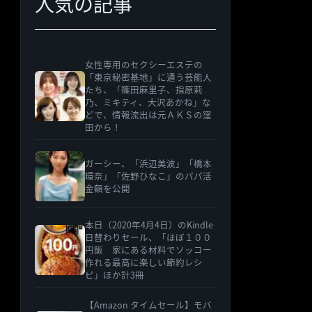
人気の記事
女性専用のセクシーエステの
「東京秘密基地」に通う芸能人
たち、「篠田麻里子、指原莉
乃、ミキティ、大沢あかね」な
どで、情報流出は元ＡＫＳの窪
田から！
ガーシー、「浜辺美波」「橋本
環奈」「佐野ひなこ」のパパ活
金額を公開
本日（2020年4月4日）のKindle
日替わりセール、「ほぼ１００
円飯 家にある材料でソッコー
作れる最高に楽しい節約レシ
ピ」ほか計3冊
【Amazon タイムセール】モバ