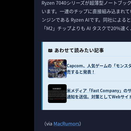
Ryzen 7040シリーズが超薄型ノートブ
います。一連のチップに直接組み込まれてい
ンジンである Ryzen AIです。同社によると、
「M2」チップよりも AI タスクで20%
📖 あわせて読みたい記事
Capcom、人気ゲームの「モンスター
売すると発表！
米メディア「Fast Company」
通知を送信。対策としてWebサイ
（via
MacRumors
）