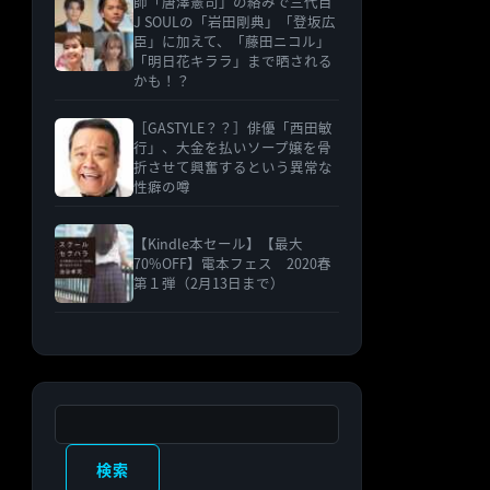
師「唐澤憲司」の絡みで三代目
J SOULの「岩田剛典」「登坂広
臣」に加えて、「藤田ニコル」
「明日花キララ」まで晒される
かも！？
［GASTYLE？？］俳優「西田敏
行」、大金を払いソープ嬢を骨
折させて興奮するという異常な
性癖の噂
【Kindle本セール】【最大
70%OFF】電本フェス 2020春
第１弾（2月13日まで）
検索
検索