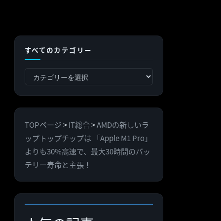
すべてのカテゴリー
す
べ
て
の
TOPページ
>
IT総合
>
AMDの新しいラ
カ
ップトップチップは 「Apple M1 Pro」
テ
よりも30%高速で、最大30時間のバッ
ゴ
テリー寿命と主張！
リ
ー