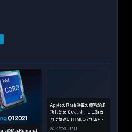
AppleのFlash無視の戦略が成
功し始めています。ここ数カ
月で急速にHTML５対応のサ
イトが増えています。
2010年05月15日
ppleのMacRumors1