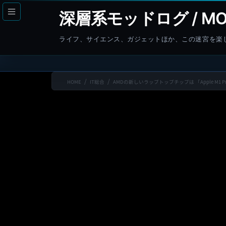
コ
ナ
深層系モッドログ / MO
ン
ビ
テ
ゲ
ライフ、サイエンス、ガジェットほか、この迷宮を楽
ン
ー
ツ
シ
へ
ョ
HOME
IT総合
AMDの新しいラップトップチップは 「Apple M
ス
ン
キ
に
ッ
移
プ
動