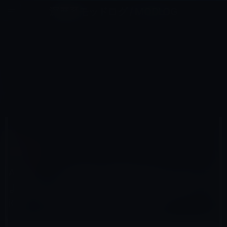
コ
ナ
深層系モッドログ / MODLOG
ン
ビ
ライフ、サイエンス、ガジェットほか、この迷宮を楽しむ人たちへ
テ
ゲ
ン
ー
IOS 15
ツ
シ
HOME
iOS
iOS 15
へ
ョ
Apple、バグの修正と悪意のあるユーザーによってコードが実行される脆弱性を修正したiOS・iPadOS
16.1.1を正式に公開
ス
ン
キ
に
ッ
移
プ
動
2022年11月10日
M林檎
iOS 15
Apple、バグの修正と悪意のあるユーザーに
よってコードが実行される脆弱性を修正した
iOS・iPadOS 16.1.1を正式に公開