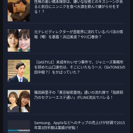
性格の悪い橋本環奈は、嫌いな役者とのキスシーンがあ
ると前日にニンニクを食べ大酒を飲んで嫌がらせをす
る！？
元テレビディレクターが芸能界に流れているパパ活の情
報（噂）を暴露！浜辺美波？や川口春奈？
［GASTYLE］未成年わいせつ事件で、ジャニーズ事務所
を辞めた山口達也は、そこにいたもう一人（SixTONESの
田中樹？）をかばっていた？
篠田麻里子の「東京秘密基地」通いの流れ弾で「指原莉
乃のセクシーエステ通い」がLINE流出でバレる！
Samsung、Appleなどへのチップの売上げが好調で2015
年第3四半期は業績が好転！