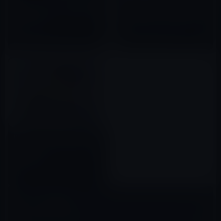
Apple、ストレージバグ等を修
iOS 16、編集されたiMessage
正したiOS 15.6およびiPadOS
は、編集前のテキストを表示す
15.6を公開
るようになり、送信を元に戻す
には2分に制限
2022年07月21日
2022年07月28日
WWDC 2022：Apple、iPadOS
16でMacライクなマルチタスク
機能を搭載
2022年06月07日
コメントを残す
メールアドレスが公開されることはありません。
※
が付いている欄は