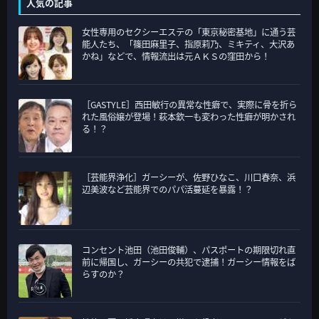
人気の記事
リ
女性専用のセクシーエステの「東京秘密基地」に通う芸
ー
能人たち、「篠田麻里子、指原莉乃、ミキティ、大沢あ
かね」などで、情報流出は元ＡＫＳの窪田から！
［GASTYLE］西田敏行の異常な性癖で、実際に骨を折ら
れた風俗嬢が登場！萩本欽一も変わった性癖が明かされ
る！？
［芸能界浄化］ガーシーが、佐野ひなこ、川口春奈、浜
辺美波など芸能界でのパパ活蔓延を暴露！？
コンセント池田（池田俊輔）、パスポートの期限切れ直
前に帰国し、ガーシーの共犯で逮捕！ガーシー情報をば
らすのか？