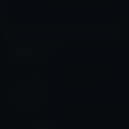
ガーシー
前の記事
元TOKIOの山口達也、未成年
わいせつ事件の時、後輩のジ
ャニーズの大物タレントをか
ばっていた。 嵐のメンバー
か？
2022年11月10日
ガーシー