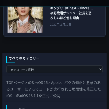
次の記事
キンプリ（King & Prince）、
平野紫耀がジュリー社長を恐
ろしいほど憎む理由
2022年11月10日
すべてのカテゴリー
す
べ
て
TOPページ
>
iOS
>
iOS 15
>
Apple、バグの修正と悪意のあ
の
るユーザーによってコードが実行される脆弱性を修正した
カ
iOS・iPadOS 16.1.1を正式に公開
テ
ゴ