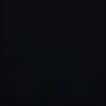
iOS 16.1は、Wi-Fiの接続に関するバグがあり、多くのユー
ザーがWi-Fiが途中で切断されることを不満に思っていま
したから、これが修正されているのなら大歓迎です。
また、任意のコードが実行(RCE)されたりする可能性があ
るlibxml2の脆弱性(CVE-2022-40303, CVE-2022-40304) 2件
が修正されています。
カテゴリー
iOS 15
、
iPadOS 16
この記事をシェア
X(Twitter)
Facebook
LINE
B!はてブ
関連記事