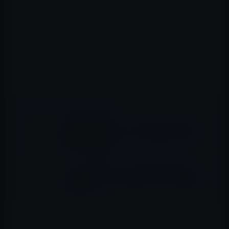
てコードが実行される脆弱性を修正した「iOS・iPadOS
16.1.1を正式に公開しました。
Appleのリリースノートは、以下のように簡単です。
このアップデートにはバグ修正およびセキュリティアッ
プデートが含まれ、すべてのユーザに推奨されます。
📖 あわせて読みたい記事
Apple、iOS15.5リリースに続いてiOS15.4.1
への署名発行（サイニング）を停止、ダウン
グレードは不可に
Apple、iOS 15.7 ベータ 1及びmacOS 12.6
ベータ 1をiPhone 14発表イベント後に開発
者に公開！