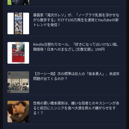
暴露家「滝沢ガレソ」が、『ノーブラで乳首を浮かせな
がら散歩する』だけで100万再生を連発とYouTubeの新
トレンドを発信！
Kindle日替わりセール、「好きになってはいけない国。
韓国発！日本へのまなざし (文春文庫)」199円
【ガーシー砲】次の照準は巨人の「坂本勇人」、未成年
問題が出てくるのか？
性格の悪い橋本環奈は、嫌いな役者とのキスシーンがあ
ると前日にニンニクを食べ大酒を飲んで嫌がらせをす
る！？