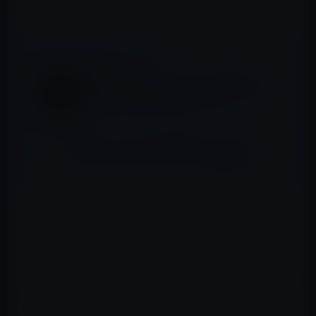
ます。
📖 あわせて読みたい記事
再現は簡単！Siriでパスコードなしにロック
中の画面に「モバイルデータ通信をオン/オ
フボタン」を表示できるバグ
Apple、iMessageを使用した「Apple
Business Chat」のサービス提供開始！
設定」>「おやすみモード」の順に選択し、「おやすみモ
ード」を手動でオンにするか、時間帯を設定します。
コントロールセンターを開き、おやすみモードのアイコン
を長押しして、おやすみモードの設定をすばやく調節で
きます。また、おやすみモードのアイコン をタップして