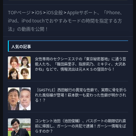
べ
て
TOPページ
>
iOS
>
iOS全般
>
Appleサポート、「Phone、
の
iPad、iPod touchでおやすみモードの時間を指定する方
カ
法」の動画を公開！
テ
ゴ
人気の記事
リ
女性専用のセクシーエステの「東京秘密基地」に通う芸
ー
能人たち、「篠田麻里子、指原莉乃、ミキティ、大沢あ
かね」などで、情報流出は元ＡＫＳの窪田から！
［GASTYLE］西田敏行の異常な性癖で、実際に骨を折ら
れた風俗嬢が登場！萩本欽一も変わった性癖が明かされ
る！？
コンセント池田（池田俊輔）、パスポートの期限切れ直
前に帰国し、ガーシーの共犯で逮捕！ガーシー情報をば
らすのか？