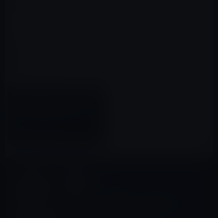
Apple、Wi-Fiアシストによるデ
ータ通信量増加の懸念を受け
て、サポートドキュメントを追
加
2015年10月16日
コラム
前の記事
［電脳コラム］観光立国とい
う幻想をもう一度？