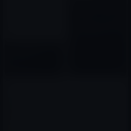
ロサンゼルスオートショー開催
にあわせて発表される多くの新
車が「CarPlay」をサポート！
2017年11月30日
「36,000 個の無料フラットアイ
コン」を提供するサイト
「icons8」
2016年11月06日