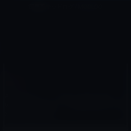
コ
ナ
深層系モッドログ / MODLOG
ン
ビ
ライフ、サイエンス、ガジェットほか、この迷宮を楽しむ人たちへ
テ
ゲ
ン
ー
IOS全般
ツ
シ
HOME
iOS
iOS全般
へ
ョ
Appleサポート、「Phone、iPad、iPod touchでおやすみモードの時間を指定する方法」の動画を公開！
ス
ン
キ
に
ッ
移
プ
動
2020年7月20日
M林檎
iOS全般
Appleサポート、「Phone、iPad、iPod
touchでおやすみモードの時間を指定する方
法」の動画を公開！