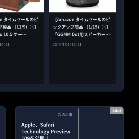
on タイムセールのピ
【Amazon タイムセールのピ
製品 （11/9）①】
ックアップ商品 （1/15）①】
ro 10.5 ケー
「GGMM Dot用スピーカード
 iPad Pro 10.5 カバ
ック 5200mAhバッテリー搭
月09日
2019年01月15日
e Pencil収納 」など全
載」など全5品
Safari
次の記事
Apple、Safari
Technology Preview
109を公開！