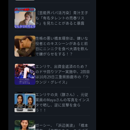
［芸能界パパ活汚染］青汁王子
も「有名タレントの売春リス
ト」を見たことがあると暴露
性格の悪い橋本環奈は、嫌いな
役者とのキスシーンがあると前
日にニンニクを食べ大酒を飲ん
で嫌がらせをする！？
エンリケ、出資金返済のため？
のドサ回りツアー実施中、2回目
は10月29日三重県鈴鹿市の「ラ
ウンジ・グレイス」
エンリケの夫（豚さん）、元従
業員のMayaさんの写真をインス
タで晒し、逆に反撃を食ら
う！！
ガーシー、「浜辺美波」「橋本