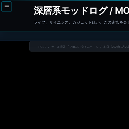
コ
ナ
深層系モッドログ / MO
ン
ビ
テ
ゲ
ライフ、サイエンス、ガジェットほか、この迷宮を楽
ン
ー
ツ
シ
へ
ョ
HOME
セール情報
Amazonタイムセール
本日（2020年6月2
ス
ン
キ
に
ッ
移
プ
動