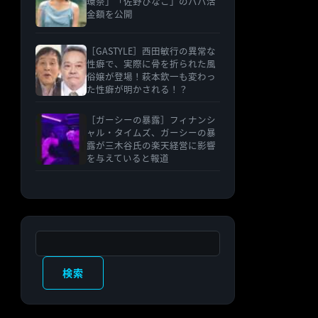
環奈」「佐野ひなこ」のパパ活
金額を公開
［GASTYLE］西田敏行の異常な
性癖で、実際に骨を折られた風
俗嬢が登場！萩本欽一も変わっ
た性癖が明かされる！？
［ガーシーの暴露］フィナンシ
ャル・タイムズ、ガーシーの暴
露が三木谷氏の楽天経営に影響
を与えていると報道
検索
検索