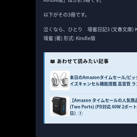
以下がその3冊です。
泣くなら、ひとり 壇蜜日記3 (文春文庫) Ki
壇蜜 (著) 形式: Kindle版
📖 あわせて読みたい記事
本日のAmazonタイムセール/ピックアッ
イズキャンセル機能搭載 高音質 ラ
【Amazon タイムセールの人気商品】モ
(Two Ports) (PD対応 60W 2
日）①