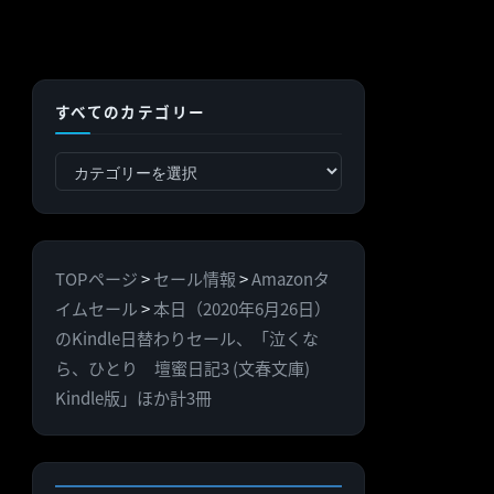
すべてのカテゴリー
す
べ
て
の
TOPページ
>
セール情報
>
Amazonタ
カ
イムセール
>
本日（2020年6月26日）
テ
のKindle日替わりセール、「泣くな
ゴ
ら、ひとり 壇蜜日記3 (文春文庫)
リ
Kindle版」ほか計3冊
ー