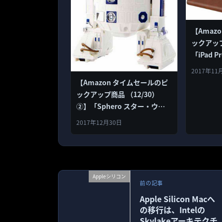
【Amaz
ックアップ
「iPad P
ス,AUAUA
2017年11
ー,Appl
【Amazon タイムセールのピ
17品
ックアップ商品 （12/30）
②】「Sphero スター・ウォ
ーズ R2-D2 APP-ENABLED
2017年12月30日
DROID」など全15品
Appleシリコン
前の記事
Apple Silicon Macへ
の移行は、Intelの
Skylakeアーキテクチ