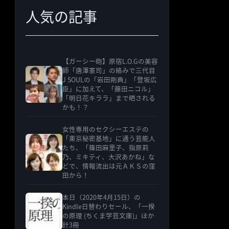
人気の記事
【ガーシー砲】原宿L.O.Gの美容
師「唐澤憲司」の絡みで三代目
J SOULの「岩田剛典」「登坂広
臣」に加えて、「藤田ニコル」
「明日花キララ」まで晒される
かも！？
女性専用のセクシーエステの
「東京秘密基地」に通う芸能人
たち、「篠田麻里子、指原莉
乃、ミキティ、大沢あかね」な
どで、情報流出は元ＡＫＳの窪
田から！
本日（2020年4月15日）の
Kindle日替わりセール、「一揆
の原理 (ちくま学芸文庫)」ほか
計3冊