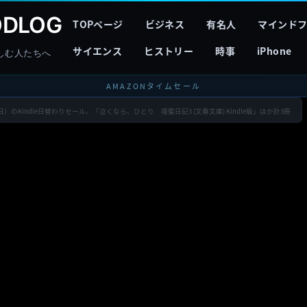
DLOG
TOPページ
ビジネス
有名人
マインド
サイエンス
ヒストリー
時事
iPhone
しむ人たちへ
AMAZONタイムセール
6日）のKindle日替わりセール、「泣くなら、ひとり 壇蜜日記3 (文春文庫) Kindle版」ほか計3冊