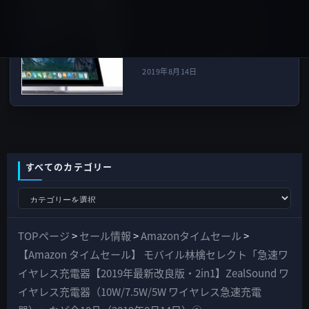
ッテリー自主回収プログラ
ム」対象でバッテリー未交換
のMacBook Proは、米国内で
のフライト持ち込み禁止！
2019年8月14日
すべてのカテゴリー
す
べ
て
TOPページ
>
セール情報
>
Amazonタイムセール
>
の
【Amazon タイムセール】 モバイル林檎セレクト「急速ワ
カ
イヤレス充電器【2019年最新改良版・2in1】ZealSound ワ
テ
イヤレス充電器（10W/7.5W/5W ワイヤレス急速充電
ゴ