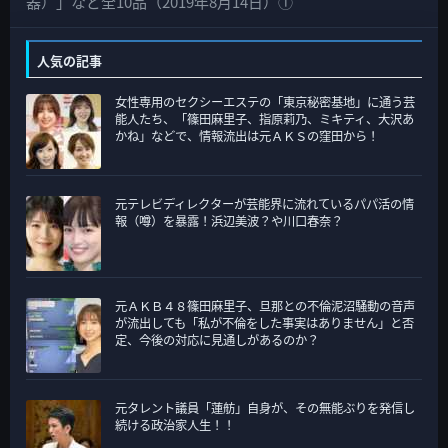
器）」など全10品（2019年8月14日）①
リ
ー
人気の記事
女性専用のセクシーエステの「東京秘密基地」に通う芸
能人たち、「篠田麻里子、指原莉乃、ミキティ、大沢あ
かね」などで、情報流出は元ＡＫＳの窪田から！
元テレビディレクターが芸能界に流れているパパ活の情
報（噂）を暴露！浜辺美波？や川口春奈？
元ＡＫＢ４８篠田麻里子、旦那との不倫泥沼騒動の音声
が流出しても「私が不倫をした事実はありません」と否
定、今後の対応に見通しがあるのか？
元タレント議員「蓮舫」自身が、その無能ぶりを発信し
続ける政治家人生！！