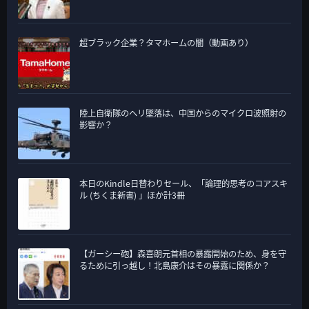
超ブラック企業？タマホームの闇（動画あり）
陸上自衛隊のヘリ墜落は、中国からのマイクロ波照射の
影響か？
本日のKindle日替わりセール、「論理的思考のコアスキ
ル (ちくま新書) 」ほか計3冊
【ガーシー砲】森喜朗元首相の暴露開始のため、身を守
るために引っ越し！北島康介はその暴露に関係か？