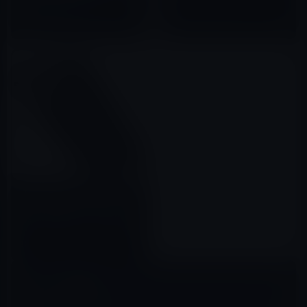
2020年09月21日
商品は全21品「iPhone 7 Plus
リエイターノートPC」など全10
ケース（購入者特典：強化ガラ
2017年07月06日
品（2020年9月21日）①
ス保護スクリーン）,JIUSHIWO
スタンドリング付き」など
【Amazon タイムセールのピッ
クアップ商品 （10/31）①】
「モバイルバッテリー 大容量
20000mah 持ち運び充電器
2018年10月31日
2USB出力ポートでき 急速充
電」など全15品
コメントを残す
メールアドレスが公開されることはありません。
※
が付いている欄は