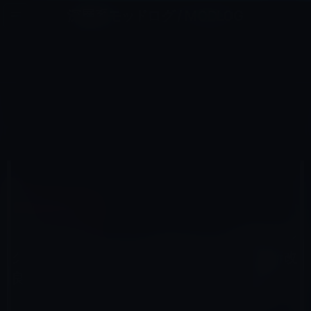
コ
ナ
深層系モッドログ / MODLOG
ン
ビ
ライフ、サイエンス、ガジェットほか、この迷宮を楽しむ人たちへ
テ
ゲ
ン
ー
AMAZONタイムセール
ツ
シ
HOME
セール情報
Amazonタイムセール
へ
ョ
【Amazon タイムセール】 モバイル林檎セレクト「急速ワイヤレス充電器【2019年最新改良版・2in1】
ZealSound ワイヤレス充電器（10W/7.5W/5W ワイヤレス急速充電器）」など全10品（2019年8月14日）①
ス
ン
キ
に
ッ
移
プ
動
2019年8月14日
M林檎
Amazonタイムセール
【Amazon タイムセール】 モバイル林檎セレ
クト「急速ワイヤレス充電器【2019年最新改
良版・2in1】ZealSound ワイヤレス充電器
（10W/7.5W/5W ワイヤレス急速充電器）」