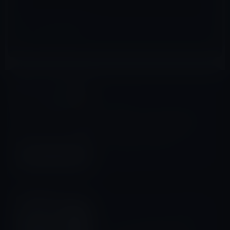
Macアプリ
前の記事
Parallels、macOS Catalina
対応の「Parallels Desktop
15 for Mac」を公開！
2019年8月14日
MacBook Pro
次の記事
「15 インチ MacBook Pro バ