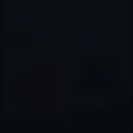
Amazon → タイムセール
カテゴリー
Amazonタイムセール
この記事をシェア
X(Twitter)
Facebook
LINE
B!はてブ
関連記事
【Amazon タイムセール祭りの
人気商品】モバイル林檎セレク
【数量限定Amazonタイムセー
ト 「GIGABYTE AERO 15 4K有
ル①】本日の特選ピックアップ
機ELパネル採用高性能 No.1 ク