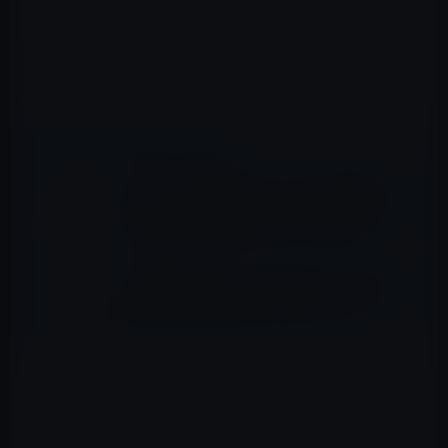
以下がその3冊です。
力士探偵シャーロック山 (実業之日本社文庫) Kindle版
田中 啓文 (著)
📖 あわせて読みたい記事
本日（2018年12月25日）のKindle日替わり
セール、「人生の短さについて 他2篇 (光文
社古典新訳文庫) Kindle版」ほか計3冊
Kindle日替わりセール、ジェフ・ シマンス
キー（著）「がんばりすぎるあなたへ 完璧
主義を健全な習慣に変える方法」599円