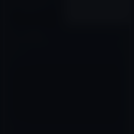
【最大50%OFF】インプレスグ
ループ IT技術書 売れ筋セール
(9/27まで)
2018年09月23日
コメントを残す
メールアドレスが公開されることはありません。
※
が付いている欄は
必須項目です
コメント
※
名前
※