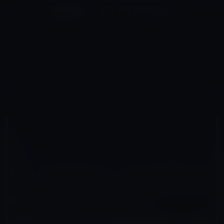
コ
ナ
深層系モッドログ / MODLOG
ン
ビ
ライフ、サイエンス、ガジェットほか、この迷宮を楽しむ人たちへ
テ
ゲ
ン
ー
KINDLE本
ツ
シ
HOME
セール情報
Kindle本
へ
ョ
本日（2019年2月4日）のKindle日替わりセール、「力士探偵シャーロック山 (実業之日本社文庫) Kindle
版」ほか計3冊
ス
ン
キ
に
ッ
移
プ
動
2019年2月4日
M林檎
Kindle本
本日（2019年2月4日）のKindle日替わりセ
ール、「力士探偵シャーロック山 (実業之日
本社文庫) Kindle版」ほか計3冊