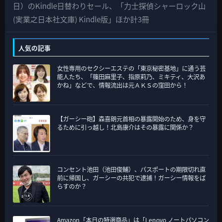
の
日）のKindle日替わりセール、「力士探偵シャーロック山
カ
(実業之日本社文庫) Kindle版」ほか計3冊
テ
ゴ
人気の記事
リ
女性専用のセクシーエステの「東京秘密基地」に通う芸
ー
能人たち、「篠田麻里子、指原莉乃、ミキティ、大沢あ
かね」などで、情報流出は元ＡＫＳの窪田から！
【ガーシー砲】森喜朗元首相の暴露開始のため、身を守
るために引っ越し！北島康介はその暴露に関係か？
コンセント池田（池田俊輔）、パスポートの期限切れ直
前に帰国し、ガーシーの共犯で逮捕！ガーシー情報をば
らすのか？
Amazon「本日の特選商品」は「Lenovo ノートパソコン