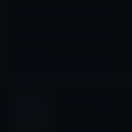
メール
※
サイト
Apple Watch全般
前の記事
Apple、2月を「Heath
Month」として米国各地で健
康イベントを開催
2019年2月3日