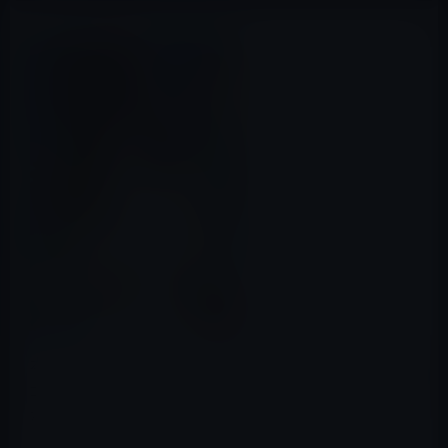
本日（2019年2月4日）のKindle日替わりセールは、「力
士探偵シャーロック山 (実業之日本社文庫) Kindle版」ほ
か計3冊です。