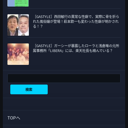
［GASTYLE］西田敏行の異常な性癖で、実際に骨を折ら
れた風俗嬢が登場！萩本欽一も変わった性癖が明かされ
る！？
［GASTYLE］ガーシーが暴露したローラと浅倉唯の元所
属事務所「LIBERA」には、楽天社長も絡んでいる？
検索
検索
TOPへ