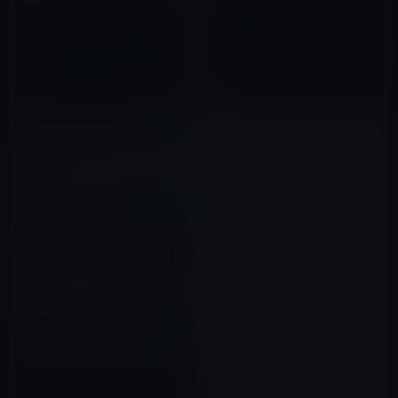
（著）「明日に疲れを持ち越さ
本日（2019年12月17日）の
ない プロフェッショナルの仕事
Kindle日替わりセール、「超能
術 ビジネスライフ」499円
力微生物 (文春新書)」ほか計3冊
2017年01月08日
2019年12月17日
【Amazon Kindle本セール】