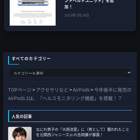
ンドヘルドユニット」を追
加！
2019年1月24日
すべてのカテゴリー
す
べ
て
TOPページ
>
アクセサリなど
>
AirPods
>
今年後半に発売の
の
AirPods 2は、「ヘルスモニタリング機能」を搭載！？
カ
テ
人気の記事
ゴ
なにわ男子の「大西流星」に（男として）襲われたこと
リ
を元関西ジャニーズJr.の吉岡廉が暴露！
ー