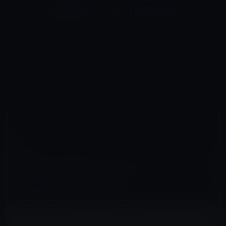
コ
ナ
深層系モッドログ / MODLOG
ン
ビ
ライフ、サイエンス、ガジェットほか、この迷宮を楽しむ人たちへ
テ
ゲ
ン
ー
AIRPODS
ツ
シ
HOME
アクセサリなど
AirPods
へ
ョ
今年後半に発売のAirPods 2は、「ヘルスモニタリング機能」を搭載！？
ス
ン
キ
に
ッ
移
プ
動
2019年1月24日
M林檎
AirPods
今年後半に発売のAirPods 2は、「ヘルスモ
ニタリング機能」を搭載！？