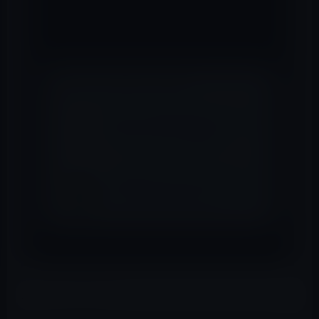
ォトプレチスモグラム（PPG）センサーの技術を
開発していることが明らかになっています。
📖 あわせて読みたい記事
Apple、AirPods Proのファームウ
ェアアップデートを公開！
「AirPods」がジェットブラック・
カラーだったらこうなる！
以下がその記事です。