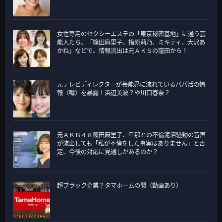
女性専用のセクシーエステの「東京秘密基地」に通う芸
能人たち、「篠田麻里子、指原莉乃、ミキティ、大沢あ
かね」などで、情報流出は元ＡＫＳの窪田から！
元テレビディレクターが芸能界に流れているパパ活の情
報（噂）を暴露！浜辺美波？や川口春奈？
元ＡＫＢ４８篠田麻里子、旦那との不倫泥沼騒動の音声
が流出しても「私が不倫をした事実はありません」と否
定、今後の対応に見通しがあるのか？
超ブラック企業？タマホームの闇（動画あり）