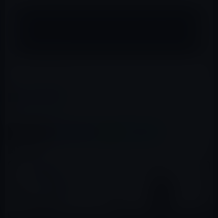
Apple、AirPodsにフィットネス機能を搭載する
ことを検討
（via
MacRumors
）
カテゴリー
AirPods
この記事をシェア
X(Twitter)
Facebook
LINE
B!はてブ
関連記事