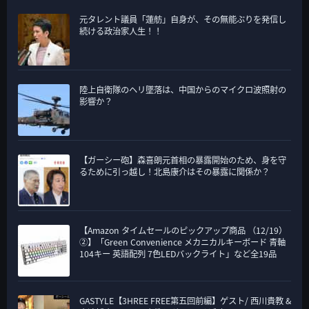
元タレント議員「蓮舫」自身が、その無能ぶりを発信し
続ける政治家人生！！
陸上自衛隊のヘリ墜落は、中国からのマイクロ波照射の
影響か？
【ガーシー砲】森喜朗元首相の暴露開始のため、身を守
るために引っ越し！北島康介はその暴露に関係か？
【Amazon タイムセールのピックアップ商品 （12/19）
②】「Green Convenience メカニカルキーボード 青軸
104キー 英語配列 7色LEDバックライト」など全19品
GASTYLE【3HREE FREE第五回前編】ゲスト/ 西川貴教 &