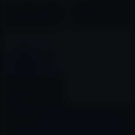
「AirPods」がジェットブラッ
AirPodsがワイヤレスヘッドフ
ク・カラーだったらこうなる！
ォン市場の約50％を支配
2016年09月15日
2021年01月28日
AirPodsの内部構造が分かる
3DX線画像の動画
2017年02月26日
コメントを残す
メールアドレスが公開されることはありません。
※
が付いている欄は
必須項目です