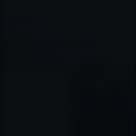
（via
MacRumors
）
カテゴリー
AirPods
この記事をシェア
X(Twitter)
Facebook
LINE
B!はてブ
関連記事
Apple、「AirPods」と
「Apple Watch」ののPR動画を
公開！
2017年01月15日