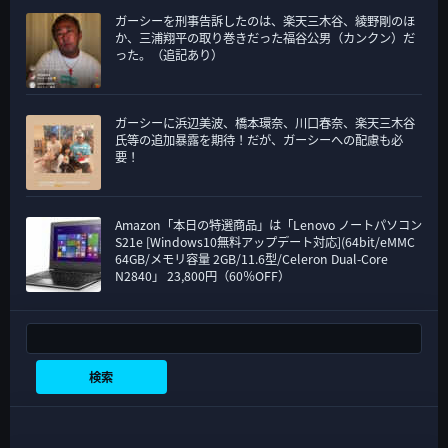
ガーシーを刑事告訴したのは、楽天三木谷、綾野剛のほ
か、三浦翔平の取り巻きだった福谷公男（カンクン）だ
った。（追記あり）
ガーシーに浜辺美波、橋本環奈、川口春奈、楽天三木谷
氏等の追加暴露を期待！だが、ガーシーへの配慮も必
要！
Amazon「本日の特選商品」は「Lenovo ノートパソコン
S21e [Windows10無料アップデート対応](64bit/eMMC
64GB/メモリ容量 2GB/11.6型/Celeron Dual-Core
N2840」 23,800円（60％OFF）
検索
検索