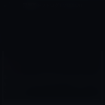
コ
ナ
深層系モッドログ / MODLOG
ン
ビ
ライフ、サイエンス、ガジェットほか、この迷宮を楽しむ人たちへ
テ
ゲ
ン
ー
AIRPODS
ツ
シ
HOME
アクセサリなど
AirPods
へ
ョ
新AirPodのモデル番号がBluetooth Special Interest Groupのデータベースに登場！まもなく発売か
ス
ン
キ
に
ッ
移
プ
動
2018年11月6日
M林檎
AirPods
新AirPodのモデル番号がBluetooth Special
Interest Groupのデータベースに登場！まも
なく発売か