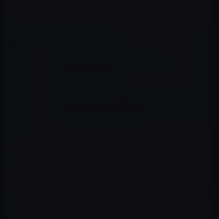
📖 あわせて読みたい記事
Apple、ワイヤレスヘッドフォンの
｢AirPods｣を発表か
iFixit、AirPods（第2世代）は、第1世代と
同様に修理不能！（動画あり）
新AirPodsで、Appleは「Hey Siri」に対応すると噂されて
います。
また、ワイヤレス充電器のAirPowerは、当初は2018年の
初頭に出荷される予定でしたが、その後、発熱問題の解
決が上手くいかず、いまだに発売されていません。