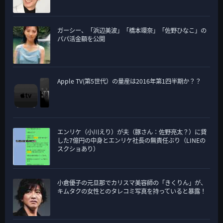
ガーシー、「浜辺美波」「橋本環奈」「佐野ひなこ」の
パパ活金額を公開
Apple TV(第5世代）の量産は2016年第1四半期か？？
エンリケ（小川えり）が夫（豚さん：佐野亮太？）に貸
した7億円の中身とエンリケ社長の無責任ぶり（LINEの
スクショあり）
小倉優子の元旦那でカリスマ美容師の「きくりん」が、
キムタクの女性とのタレコミ写真を持っていると暴露！