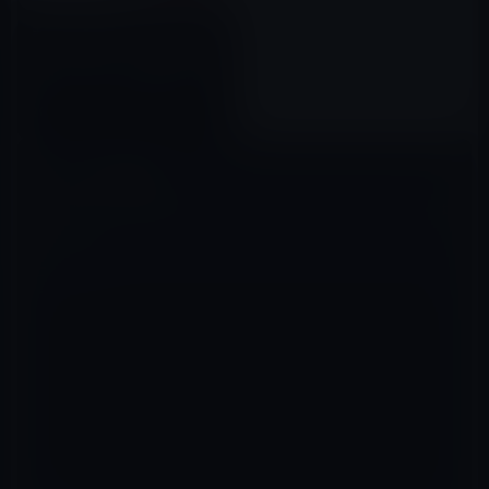
まもなく発売の「AirPodsワイ
ヤレス充電ケース」は、Qi規格
のサードパーティ製充電マット
でも動作
2018年08月15日
コメントを残す
メールアドレスが公開されることはありません。
※
が付いている欄は
必須項目です
コメント
※