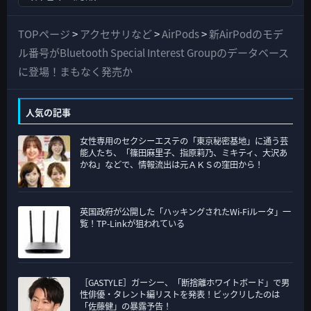
べ
て
TOPページ
>
アクセサリなど
>
AirPods
>
新AirPodのモデ
の
ル番号がBluetooth Special Interest Groupのデータベース
カ
に登場！まもなく発売か
テ
ゴ
人気の記事
リ
女性専用のセクシーエステの「東京秘密基地」に通う芸
ー
能人たち、「篠田麻里子、指原莉乃、ミキティ、大沢あ
かね」などで、情報流出は元ＡＫＳの窪田から！
英国政府が公開した「ハッキングされたWi-Fiルータ」一
覧！TP-Linkが狙われている
［GASTYLE］ガーシー、「断捨離ホワイトボード」で男
性俳優・タレント編リストを発表！ビックリしたのは
「佐藤健」の暴露予告！