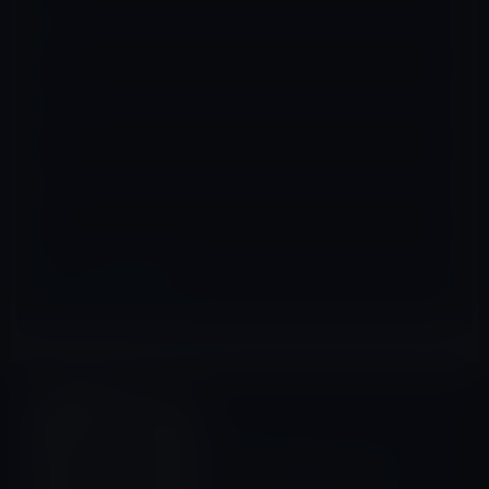
名前
※
メール
※
サイト
watchOS
前の記事
Apple、Apple Watchがフリ
ーズする問題を修正した