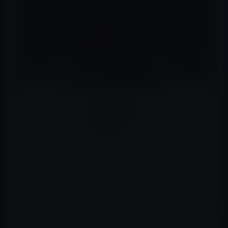
Appleが、tvOS 12 beta 4を開発者に公開しています。
大きな変更は無く、細かな変更やバグの修正が中心のよ
うです。
beta 4の変更点としては、国際宇宙ステーションと協力し
てキャプチャされた新しいスクリーンセーバーにアクセス
したり、また、一部の場所の位置情報を見たりDolby