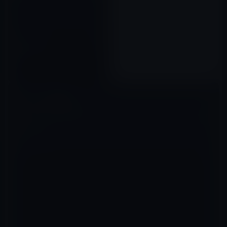
Apple TVのソフトウェアアップ
デート4.2.1
2011年03月23日
コメントを残す
メールアドレスが公開されることはありません。
※
が付いている欄は
必須項目です
コメント
※