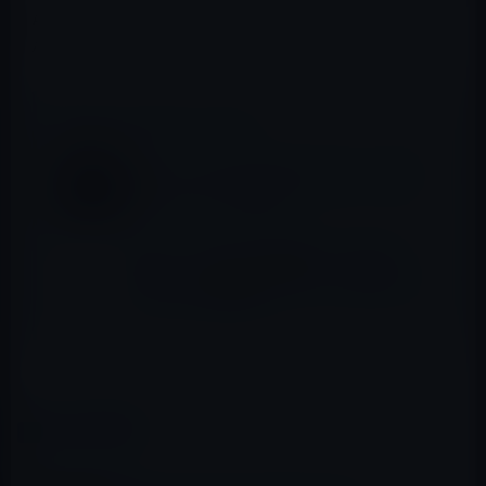
Atmosの設定を見ることができます。ほかにもDolby
Atmosの設定を見ることができます。
📖 あわせて読みたい記事
Apple、tvOS 11.1を正式に公開！バグ修正
とパフォーマンス改善
Apple、「Apple TV(第4世代）」向けに
tvOS 10.2.1を正式に公開！バグの修正とパ
フォーマンスの向上
（via
MacRumors
）
カテゴリー
tvOS
この記事をシェア