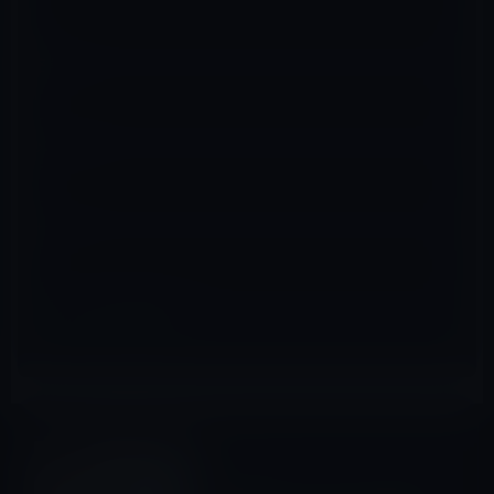
名前
※
メール
※
サイト
iOS 12
前の記事