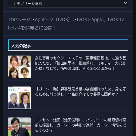
す
べ
て
TOPページ
>
Apple TV（tvOS）
>
tvOS
>
Apple、tvOS 12
の
beta 4を開発者に公開！
カ
テ
人気の記事
ゴ
女性専用のセクシーエステの「東京秘密基地」に通う芸
リ
能人たち、「篠田麻里子、指原莉乃、ミキティ、大沢あ
ー
かね」などで、情報流出は元ＡＫＳの窪田から！
【ガーシー砲】森喜朗元首相の暴露開始のため、身を守
るために引っ越し！北島康介はその暴露に関係か？
コンセント池田（池田俊輔）、パスポートの期限切れ直
前に帰国し、ガーシーの共犯で逮捕！ガーシー情報をば
らすのか？