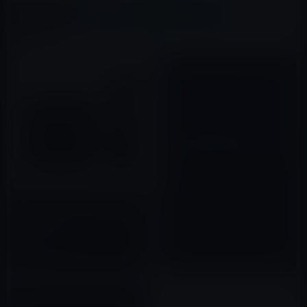
X(Twitter)
Facebook
LINE
B!はてブ
関連記事
アップルがApple TVのファーム
ウェアをVer.4.4.4にアップデー
ト！
2011年12月16日
Apple、tvOS 11.4 beta 1をパ
ブリックベータ・プログラム登
録者に公開！
2018年04月04日