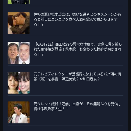
性格の悪い橋本環奈は、嫌いな役者とのキスシーンがあ
ると前日にニンニクを食べ大酒を飲んで嫌がらせをす
る！？
［GASTYLE］西田敏行の異常な性癖で、実際に骨を折ら
れた風俗嬢が登場！萩本欽一も変わった性癖が明かされ
る！？
元テレビディレクターが芸能界に流れているパパ活の情
報（噂）を暴露！浜辺美波？や川口春奈？
元タレント議員「蓮舫」自身が、その無能ぶりを発信し
続ける政治家人生！！