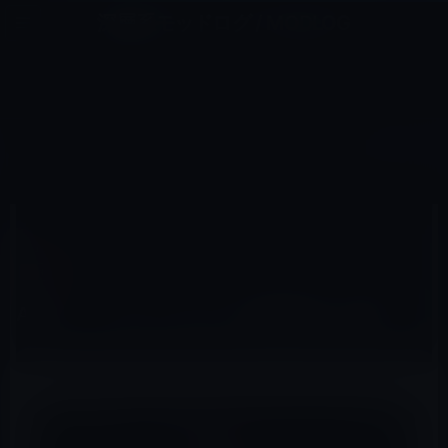
コ
ナ
深層系モッドログ / MODLOG
ン
ビ
ライフ、サイエンス、ガジェットほか、この迷宮を楽しむ人たちへ
テ
ゲ
ン
ー
TVOS
ツ
シ
HOME
Apple TV（tvOS）
tvOS
Apple、tvOS 12 beta 4を開発者に公開！
へ
ョ
ス
ン
キ
に
ッ
移
2018年7月18日
M林檎
プ
動
tvOS
Apple、tvOS 12 beta 4を開発者に公開！