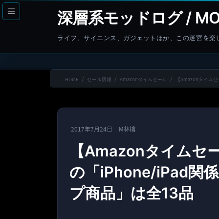
コ
ナ
深層系モッドログ / MO
ン
ビ
テ
ゲ
ライフ、サイエンス、ガジェットほか、この迷宮を楽
ン
ー
ツ
シ
へ
ョ
HOME
セール情報
Amazonタイムセール
【Amazonタイム
ス
ン
キ
に
ッ
移
プ
動
2017年7月24日
M林檎
【Amazonタイムセ
の「iPhone/iPa
プ商品」は全13品