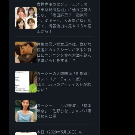
女性専用のセクシーエステの
「東京秘密基地」に通う芸能人
たち、「篠田麻里子、指原莉
乃、ミキティ、大沢あかね」な
どで、情報流出は元ＡＫＳの窪
田から！
性格の悪い橋本環奈は、嫌いな
役者とのキスシーンがあると前
日にニンニクを食べ大酒を飲ん
で嫌がらせをする！？
ガーシーの人間関係「断捨離」
リスト（アーティスト編）、
LDH、avexのアーティストが危
ない？
ガーシー、「浜辺美波」「橋本
環奈」「佐野ひなこ」のパパ活
金額を公開
本日（2020年5月16日）の