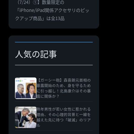
（7/24）①】数量限定の
ゴ
「iPhone/iPad関係アクセサリのピッ
リ
クアップ商品」は全13品
ー
人気の記事
【ガーシー砲】森喜朗元首相の
暴露開始のため、身を守るため
に引っ越し！北島康介はその暴
露に関係か？
熟年男性が若い女性に惹かれる
理由、その心理的背景と一線を
越えた先に待つ「破滅」のリア
ル