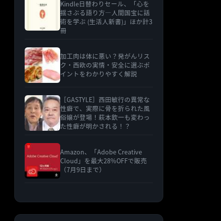
Kindle日替わりセール、「心を
揺さぶる語り方―人間国宝に話
術を学ぶ (生活人新書)」ほか計3
冊
加工肉は体に悪い？発がんリス
ク・西欧の実情・安全に選ぶポ
イントをわかりやすく解説
［GASTYLE］西田敏行の異常な
性癖で、実際に骨を折られた風
俗嬢が登場！萩本欽一も変わっ
た性癖が明かされる！？
Amazon、「Adobe Creative
Cloud」を最大28%OFFで販売
（7月9日まで）