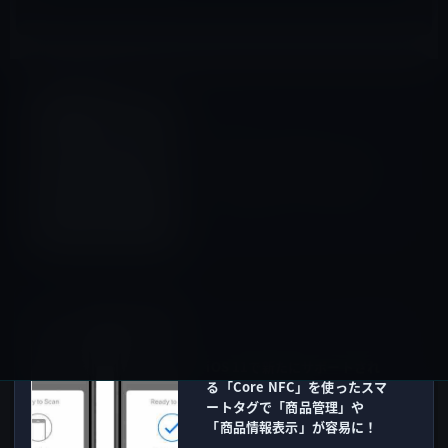
Mac mini
前の記事
Mac mini、前回のアップデー
トから1,000日以上経過！「と
てつもないミニ」の行方は？
2017年7月16日
iOS 11
次の記事
iOS 11で新たにサポートされ
る「Core NFC」を使ったスマ
ートタグで「商品管理」や
「商品情報表示」が容易に！