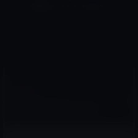
コ
ナ
深層系モッドログ / MODLOG
ン
ビ
ライフ、サイエンス、ガジェットほか、この迷宮を楽しむ人たちへ
テ
ゲ
ン
ー
AMAZONタイムセール
ツ
シ
HOME
セール情報
Amazonタイムセール
へ
ョ
【数量限定Amazonタイムセール （7/16）】「各種モバイル充電器」ほか10品
ス
ン
キ
に
ッ
移
プ
動
2017年7月16日
M林檎
Amazonタイムセール
【数量限定Amazonタイムセール （7/16）】
「各種モバイル充電器」ほか10品