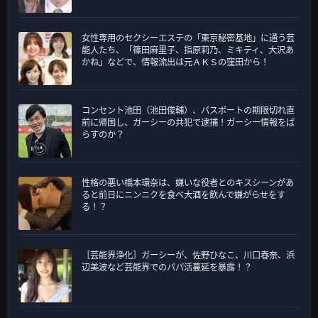
女性専用のセクシーエステの「東京秘密基地」に通う芸
能人たち、「篠田麻里子、指原莉乃、ミキティ、大沢あ
かね」などで、情報流出は元ＡＫＳの窪田から！
コンセント池田（池田俊輔）、パスポートの期限切れ直
前に帰国し、ガーシーの共犯で逮捕！ガーシー情報をば
らすのか？
性格の悪い橋本環奈は、嫌いな役者とのキスシーンがあ
ると前日にニンニクを食べ大酒を飲んで嫌がらせをす
る！？
［芸能界浄化］ガーシーが、佐野ひなこ、川口春奈、浜
辺美波など芸能界でのパパ活蔓延を暴露！？