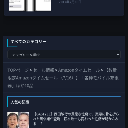
2017年7月16日
すべてのカテゴリー
す
べ
て
TOPページ
>
セール情報
>
Amazonタイムセール
>
【数量
の
限定Amazonタイムセール （7/16）】「各種モバイル充電
カ
器」ほか10品
テ
ゴ
人気の記事
リ
［GASTYLE］西田敏行の異常な性癖で、実際に骨を折ら
ー
れた風俗嬢が登場！萩本欽一も変わった性癖が明かされ
る！？