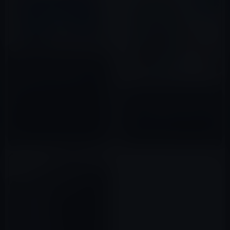
【Amazon タイムセールの人気
商品】モバイル林檎セレクト
「MISEDI 15.6インチ モバイル
モニター モバイルディスプレイ
本日のAmazonタイムセール/ピ
2020年10月01日
タッチパネル搭載」など全8品
ックアップ商品は「NIMASO【2
（2020年10月1日）①
枚入り】 iPhone 7 / iPhone 7
Plus 専用 日本製素材旭硝子製
2016年12月18日
強化ガラス 液晶保護フィルム」
ほか