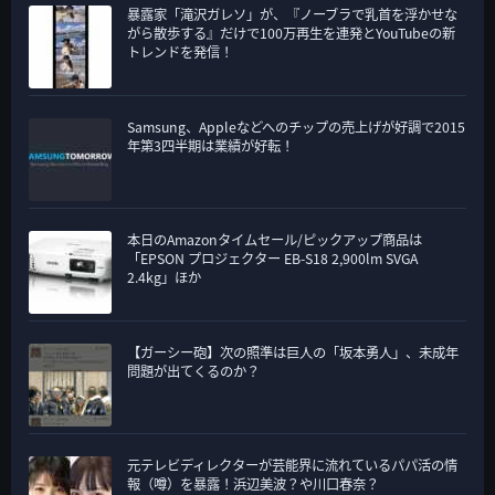
暴露家「滝沢ガレソ」が、『ノーブラで乳首を浮かせな
がら散歩する』だけで100万再生を連発とYouTubeの新
トレンドを発信！
Samsung、Appleなどへのチップの売上げが好調で2015
年第3四半期は業績が好転！
本日のAmazonタイムセール/ピックアップ商品は
「EPSON プロジェクター EB-S18 2,900lm SVGA
2.4kg」ほか
【ガーシー砲】次の照準は巨人の「坂本勇人」、未成年
問題が出てくるのか？
元テレビディレクターが芸能界に流れているパパ活の情
報（噂）を暴露！浜辺美波？や川口春奈？