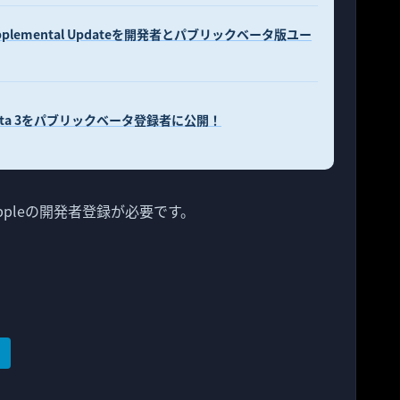
eta Supplemental Updateを開発者とパブリックベータ版ユー
2.1 beta 3をパブリックベータ登録者に公開！
入手にはAppleの開発者登録が必要です。