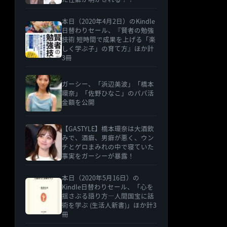
本日（2020年4月2日）のKindle
日替わりセール、『賢者の勉強
技術 短時間で成果を上げる「楽
しく学ぶ子」の育て方』ほか計
3冊
ガーシー、「浜辺美波」「橋本
環奈」「佐野ひなこ」のパパ活
金額を公開
【GASTYLE】橋本環奈は大酒飲
みで、酒癖、男癖が悪く、ウン
チとゲロまみれの中で寝ていた
事実をガーシーが暴露！
本日（2020年5月16日）の
Kindle日替わりセール、「心を
揺さぶる語り方―人間国宝に話
術を学ぶ (生活人新書)」ほか計3
冊