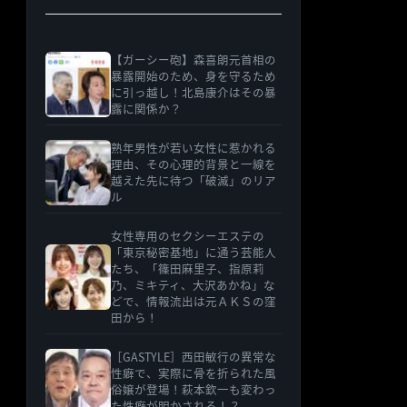
【ガーシー砲】森喜朗元首相の
暴露開始のため、身を守るため
に引っ越し！北島康介はその暴
露に関係か？
熟年男性が若い女性に惹かれる
理由、その心理的背景と一線を
越えた先に待つ「破滅」のリア
ル
女性専用のセクシーエステの
「東京秘密基地」に通う芸能人
たち、「篠田麻里子、指原莉
乃、ミキティ、大沢あかね」な
どで、情報流出は元ＡＫＳの窪
田から！
［GASTYLE］西田敏行の異常な
性癖で、実際に骨を折られた風
俗嬢が登場！萩本欽一も変わっ
た性癖が明かされる！？