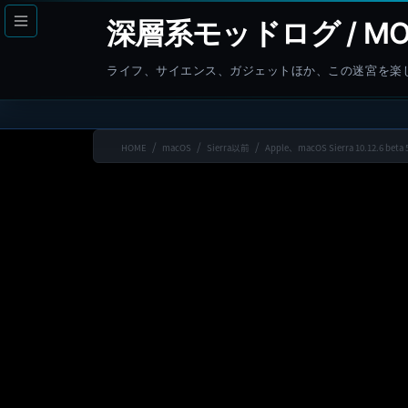
コ
ナ
深層系モッドログ / MO
ン
ビ
テ
ゲ
ライフ、サイエンス、ガジェットほか、この迷宮を楽
ン
ー
ツ
シ
へ
ョ
HOME
macOS
Sierra以前
Apple、macOS Sierra 10.12.6
ス
ン
キ
に
ッ
移
プ
動