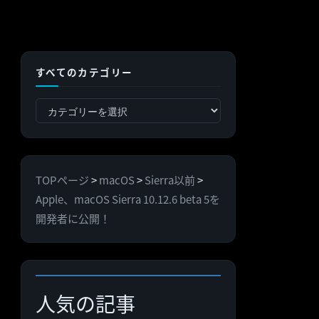
すべてのカテゴリー
す
べ
て
の
TOPページ
>
macOS
>
Sierra以前
>
カ
Apple、macOS Sierra 10.12.6 beta 5を
テ
開発者に公開！
ゴ
リ
ー
人気の記事