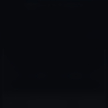
コ
ナ
深層系モッドログ / MODLOG
ン
ビ
ライフ、サイエンス、ガジェットほか、この迷宮を楽しむ人たちへ
テ
ゲ
ン
ー
IOSアプリ
ツ
シ
HOME
iOS
iOSアプリ
任天堂、iPhone用の「ゼルダの伝説」を開発中！
へ
ョ
ス
ン
キ
に
ッ
移
2017年5月15日
M林檎
プ
動
iOSアプリ
任天堂、iPhone用の「ゼルダの伝説」を開発
中！