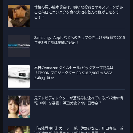
性格の悪い橋本環奈は、嫌いな役者とのキスシーンがあ
ると前日にニンニクを食べ大酒を飲んで嫌がらせをす
る！？
Samsung、Appleなどへのチップの売上げが好調で2015
年第3四半期は業績が好転！
本日のAmazonタイムセール/ピックアップ商品は
「EPSON プロジェクター EB-S18 2,900lm SVGA
2.4kg」ほか
元テレビディレクターが芸能界に流れているパパ活の情
報（噂）を暴露！浜辺美波？や川口春奈？
［芸能界浄化］ガーシーが、佐野ひなこ、川口春奈、浜