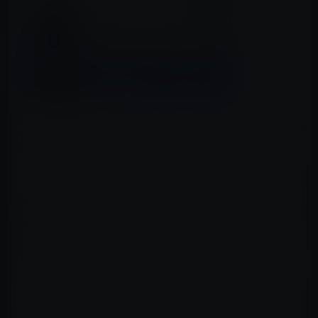
The Pokemon CompanyとNianticによる「Pokémon
GO」の成功、そして「スーパーマリオラン」の成功は、
任天堂のモバイルアプリ開発を刺激したようです。
The Wall Street Journal
によると、現在、任天堂がiPhone
用の「ゼルダの伝説」を開発してるとのことです。任天
堂は人気アプリの「どうぶつの森」を4月より前にリリー
スする予定でしたが、発売を延期し「どうぶつの森」の
発売は今年後半になる見込です。
iPhone用の「ゼルダの伝説」の発売時期は未定ですが、
「どうぶつの森」の発売延期してまで取り組んでいるとの