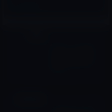
社員の動向
前の記事
スティーブ・ジョブズが変え
たのはスマートフォンやタブ
レットの世界だけではない！
あのカジュアルなビジネスウ
ェアも？
2017年5月15日
Amazonタイムセール
次の記事
【数量限定Amazonタイムセ