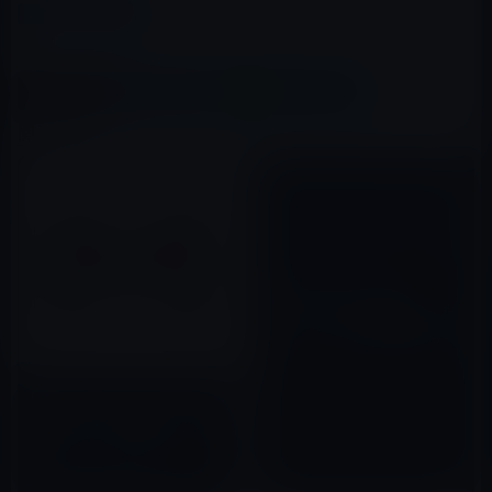
カテゴリー
iOSアプリ
この記事をシェア
X(Twitter)
Facebook
LINE
B!はてブ
関連記事
［iOS］Apple、Pages、
Numbers、Keynoteをアップ
デート！Macとの自動同期機能
を搭載
2012年07月26日
Google、「Gmail」をバージョ
ン 5.0.7にアップデート！一度に
複数のメールを選択可能に
2016年12月09日