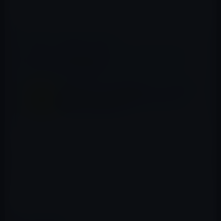
ことなので今年中のリリースは間違いないようです。
📖 あわせて読みたい記事
iPhone・iPadのKindleアプリ(ver 2.8)からKindle
Storeへのボタンが消えた！
【App Store】人気の無料化アプリ、履歴が
残る電卓「Digits Calculator for iPad +
iPhone」480円→0円
任天堂は、すでに売上げが順調な「ニンテンドースイッ
チ」対応の「ゼルダの伝説」を発売しており、iPhone用
に発売して新しいユーザーを取り込む目論見のようで
す。
（via
9 to 5 Mac
）