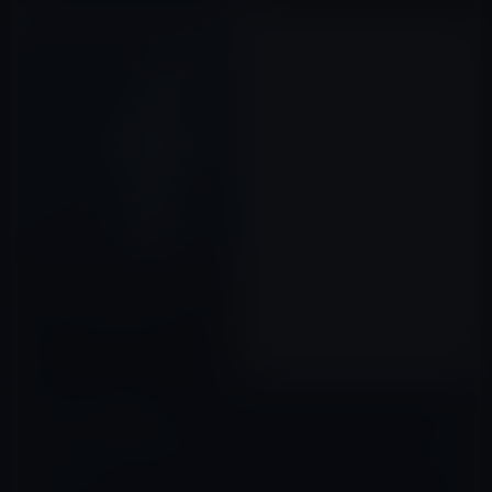
Facebook、最終的に3,000万件
の個人情報が流出と発表！各ユ
ーザーに自分が対象者かどうか
の情報も提供！
2018年10月14日
コメントを残す
メールアドレスが公開されることはありません。
※
が付いている欄は
必須項目です