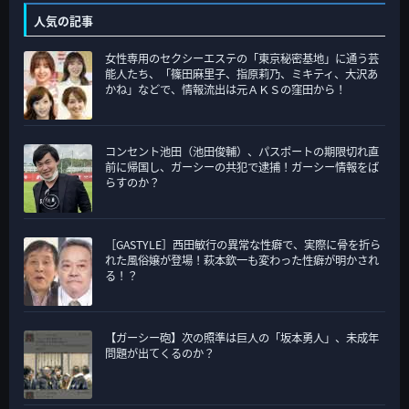
テ
人気の記事
ゴ
女性専用のセクシーエステの「東京秘密基地」に通う芸
リ
能人たち、「篠田麻里子、指原莉乃、ミキティ、大沢あ
ー
かね」などで、情報流出は元ＡＫＳの窪田から！
コンセント池田（池田俊輔）、パスポートの期限切れ直
前に帰国し、ガーシーの共犯で逮捕！ガーシー情報をば
らすのか？
［GASTYLE］西田敏行の異常な性癖で、実際に骨を折ら
れた風俗嬢が登場！萩本欽一も変わった性癖が明かされ
る！？
【ガーシー砲】次の照準は巨人の「坂本勇人」、未成年
問題が出てくるのか？