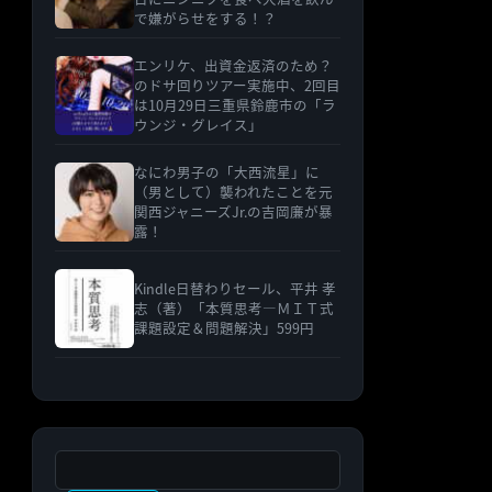
で嫌がらせをする！？
エンリケ、出資金返済のため？
のドサ回りツアー実施中、2回目
は10月29日三重県鈴鹿市の「ラ
ウンジ・グレイス」
なにわ男子の「大西流星」に
（男として）襲われたことを元
関西ジャニーズJr.の吉岡廉が暴
露！
Kindle日替わりセール、平井 孝
志（著）「本質思考―ＭＩＴ式
課題設定＆問題解決」599円
検索