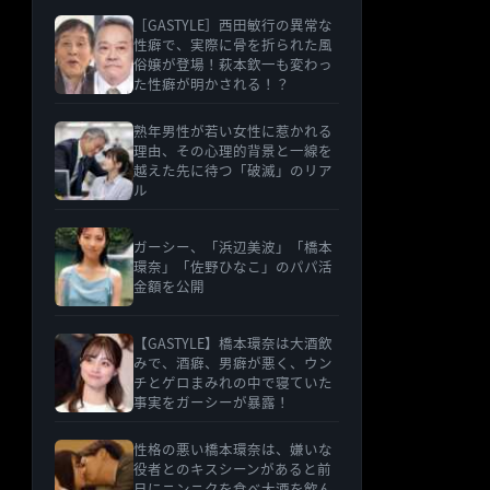
［GASTYLE］西田敏行の異常な
性癖で、実際に骨を折られた風
俗嬢が登場！萩本欽一も変わっ
た性癖が明かされる！？
熟年男性が若い女性に惹かれる
理由、その心理的背景と一線を
越えた先に待つ「破滅」のリア
ル
ガーシー、「浜辺美波」「橋本
環奈」「佐野ひなこ」のパパ活
金額を公開
【GASTYLE】橋本環奈は大酒飲
みで、酒癖、男癖が悪く、ウン
チとゲロまみれの中で寝ていた
事実をガーシーが暴露！
性格の悪い橋本環奈は、嫌いな
役者とのキスシーンがあると前
日にニンニクを食べ大酒を飲ん