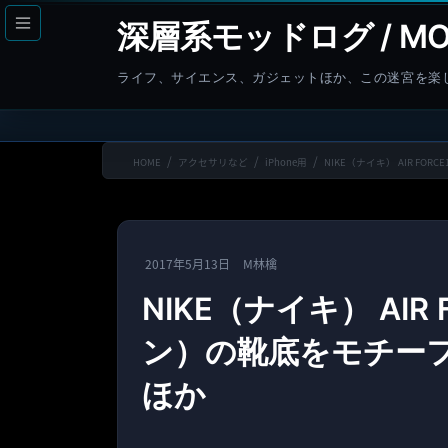
コ
ナ
深層系モッドログ / MO
ン
ビ
テ
ゲ
ライフ、サイエンス、ガジェットほか、この迷宮を楽
ン
ー
ツ
シ
へ
ョ
HOME
アクセサリなど
iPhone用
NIKE（ナイキ） AIR F
ス
ン
キ
に
ッ
移
プ
動
2017年5月13日
M林檎
NIKE（ナイキ） AI
ン）の靴底をモチーフに
ほか