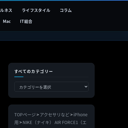
フルネス
ライフスタイル
コラム
Mac
IT総合
すべてのカテゴリー
す
べ
て
の
TOPページ
>
アクセサリなど
>
iPhone
カ
用
>
NIKE（ナイキ） AIR FORCE1（エ
テ