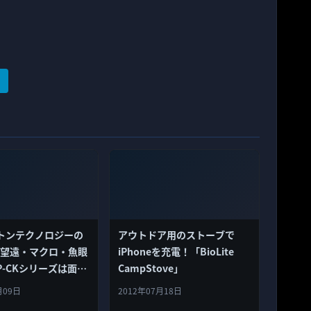
トンテクノロジーの
アウトドア用のストーブで
e用望遠・マクロ・魚眼
iPhoneを充電！「BioLite
P-CKシリーズは面白
CampStove」
月09日
2012年07月18日