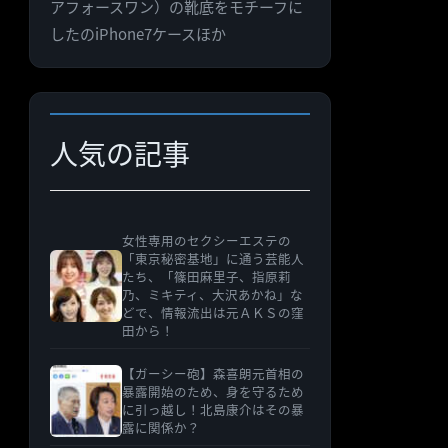
アフォースワン）の靴底をモチーフに
ゴ
したのiPhone7ケースほか
リ
ー
人気の記事
女性専用のセクシーエステの
「東京秘密基地」に通う芸能人
たち、「篠田麻里子、指原莉
乃、ミキティ、大沢あかね」な
どで、情報流出は元ＡＫＳの窪
田から！
【ガーシー砲】森喜朗元首相の
暴露開始のため、身を守るため
に引っ越し！北島康介はその暴
露に関係か？