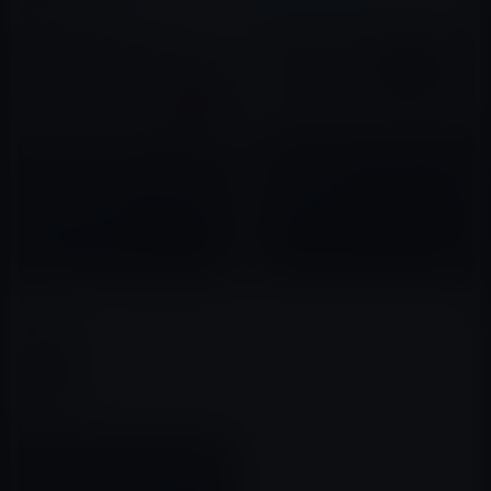
関連記事
次世代のApple TVは、アプリの
実行が可能、タッチコントロー
Apple、tvOSでアプリのプレビ
ルを搭載
ュー動画の導入したことを開発
者にアナウンス！
2015年07月31日
2016年02月18日
Apple、Apple TV用アプリの開
発を支援するためのセッション