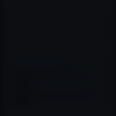
ことです。
AmazonとAppleは、現在、色々な面で競合しています。
Amazonは、Apple TVに対抗する「Amazon Fire TV」を発
売し、2015年後半、AmazonでのApple TVの販売を取り止
めました。これにより、AmazonのアプリがApple TVに登
場しない可能性が高まりました。
📖 あわせて読みたい記事
Apple TV向けのtvOSアプリ、ウェブブラウ
ザでの概要・レビュー表示が可能に
Apple、watchOS 3.2 beta 2を開発者に公
開！SiriKit、シアターモードなど