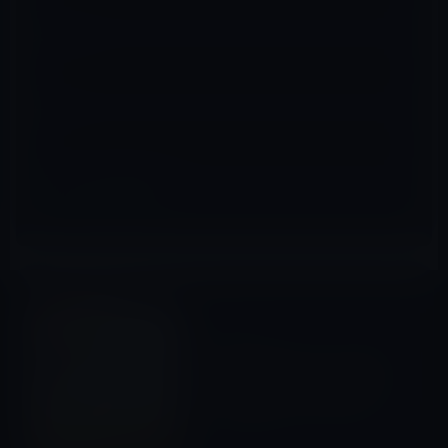
メール
※
サイト
Kindle本
前の記事
Kindle日替わりセール、清水
久三子（著）「1時間の仕事を
15分で終わらせる」699円
2017年5月6日