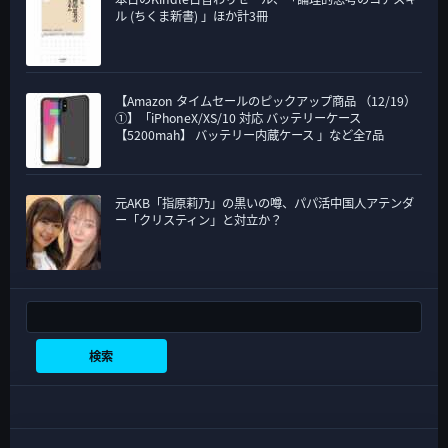
ル (ちくま新書) 」ほか計3冊
【Amazon タイムセールのピックアップ商品 （12/19）
①】「iPhoneX/XS/10 対応 バッテリーケース
【5200mah】 バッテリー内蔵ケース 」など全7品
元AKB「指原莉乃」の黒いの噂、パパ活中国人アテンダ
ー「クリスティン」と対立か？
検索
検索