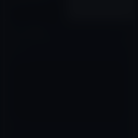
「Apple TV Tech Talks」のビ
デオを公開！
2016年02月26日
コメントを残す
メールアドレスが公開されることはありません。
※
が付いている欄は
必須項目です
コメント
※
名前
※