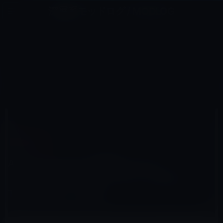
コ
ナ
深層系モッドログ / MODLOG
ン
ビ
ライフ、サイエンス、ガジェットほか、この迷宮を楽しむ人たちへ
テ
ゲ
ン
ー
TVOSアプリ
ツ
シ
HOME
Apple TV（tvOS）
tVOSアプリ
へ
ョ
AppleとAmazonが協調？まもなく「Amazonプライム・ビデオ」がApple TV(第4世代）に登場
ス
ン
キ
に
ッ
移
プ
動
2017年5月6日
M林檎
tVOSアプリ
AppleとAmazonが協調？まもなく
「Amazonプライム・ビデオ」がApple
TV(第4世代）に登場