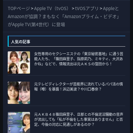
て
TOPページ
>
Apple TV（tvOS）
>
tVOSアプリ
>
Appleと
の
Amazonが協調？まもなく「Amazonプライム・ビデオ」
カ
がApple TV(第4世代）に登場
テ
ゴ
人気の記事
リ
女性専用のセクシーエステの「東京秘密基地」に通う芸
ー
能人たち、「篠田麻里子、指原莉乃、ミキティ、大沢あ
かね」などで、情報流出は元ＡＫＳの窪田から！
元テレビディレクターが芸能界に流れているパパ活の情
報（噂）を暴露！浜辺美波？や川口春奈？
元ＡＫＢ４８篠田麻里子、旦那との不倫泥沼騒動の音声
が流出しても「私が不倫をした事実はありません」と否
定、今後の対応に見通しがあるのか？