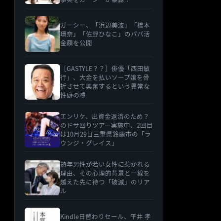
ガーシー、「浜辺美波」「橋本
環奈」「佐野ひなこ」のパパ活
金額を公開
［GASTYLE？？］俳優「西田敏
行」、大金を払いソープ嬢を骨
折させて興奮するという異常な
性癖の噂
エンリケ、出資金返済のため？
のドサ回りツアー実施中、2回目
は10月29日三重県鈴鹿市の「ラ
ウンジ・グレイス」
熟年男性が若い女性に惹かれる
理由、その心理的背景と一線を
越えた先に待つ「破滅」のリア
ル
Kindle日替わりセール、平井 孝