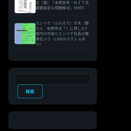
志（著）「本質思考―ＭＩＴ式
課題設定＆問題解決」599円
エンリケ（小川えり）が夫（豚
さん：佐野亮太？）に貸した7
億円の中身とエンリケ社長の無
責任ぶり（LINEのスクショあ
り）
検索
検索