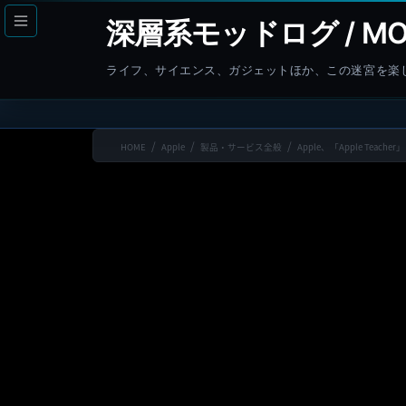
コ
ナ
深層系モッドログ / MO
ン
ビ
テ
ゲ
ライフ、サイエンス、ガジェットほか、この迷宮を楽
ン
ー
ツ
シ
へ
ョ
HOME
Apple
製品・サービス全般
Apple、「Apple Tea
ス
ン
キ
に
ッ
移
プ
動