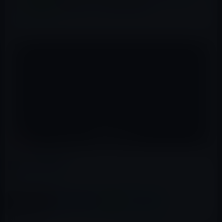
ら新規に30%の手数料を聴取
カテゴリー
iOS
この記事をシェア
X(Twitter)
Facebook
LINE
B!はてブ
関連記事