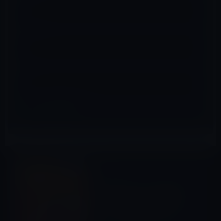
メール
※
サイト
ムービー
前の記事
iTunes Storeの「今週の映
画」は、「わたしはマララ」
レンタル特別価格100円