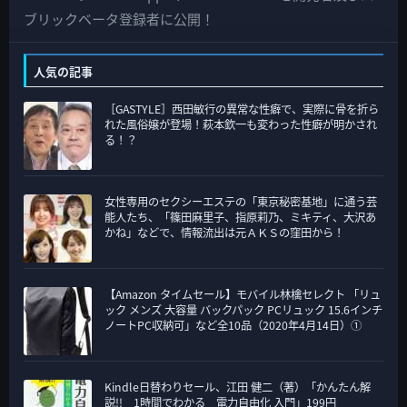
の
ブリックベータ登録者に公開！
カ
テ
人気の記事
ゴ
［GASTYLE］西田敏行の異常な性癖で、実際に骨を折ら
リ
れた風俗嬢が登場！萩本欽一も変わった性癖が明かされ
ー
る！？
女性専用のセクシーエステの「東京秘密基地」に通う芸
能人たち、「篠田麻里子、指原莉乃、ミキティ、大沢あ
かね」などで、情報流出は元ＡＫＳの窪田から！
【Amazon タイムセール】モバイル林檎セレクト 「リュ
ック メンズ 大容量 バックパック PCリュック 15.6インチ
ノートPC収納可」など全10品（2020年4月14日）①
Kindle日替わりセール、江田 健二（著）「かんたん解
説!! 1時間でわかる 電力自由化 入門」199円