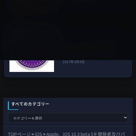
2017年3月8日
Macアプリ
次の記事
Apple、Safari Technology
Preview 25を開発者に公開！
2017年3月9日
すべてのカテゴリー
す
べ
て
TOPページ
>
iOS
>
Apple、iOS 10.3 beta 5を開発者及びパ