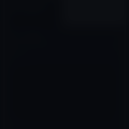
「Apple Beta Software
Program」登録者に公開！
2016年06月08日
コメントを残す
メールアドレスが公開されることはありません。
※
が付いている欄は
必須項目です
コメント
※
名前
※