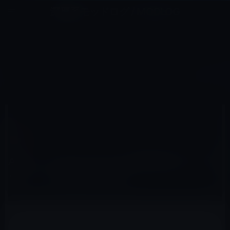
コ
ナ
深層系モッドログ / MODLOG
ン
ビ
ライフ、サイエンス、ガジェットほか、この迷宮を楽しむ人たちへ
テ
ゲ
ン
ー
IOS
ツ
シ
HOME
iOS
Apple、iOS 10.3 beta 5を開発者及びパブリックベータ登録者に公開！
へ
ョ
ス
ン
キ
に
ッ
移
2017年3月9日
M林檎
プ
動
iOS
Apple、iOS 10.3 beta 5を開発者及びパブリ
ックベータ登録者に公開！