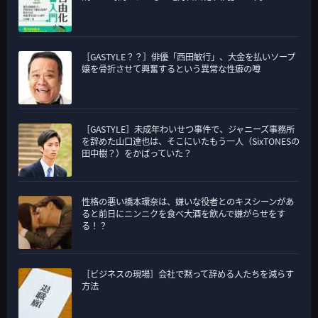
［GASTYLE？？］俳優「西田敏行」、大金を払いソープ
嬢を骨折させて興奮するという異常な性癖の噂
［GASTYLE］未成年わいせつ事件で、ジャニーズ事務所
を辞めた山口達也は、そこにいたもう一人（SixTONESの
田中樹？）をかばっていた？
性格の悪い橋本環奈は、嫌いな役者とのキスシーンがあ
ると前日にニンニクを食べ大酒を飲んで嫌がらせをす
る！？
［ビジネスの現場］会社で黙って辞める人たちを減らす
方法