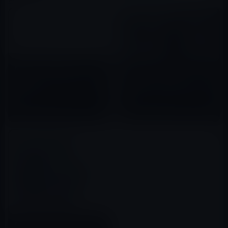
Apple、iOS 9.2 beta
iOS 10 betaの「時計」アプリに
2［build：13C5060d］を開発
搭載された「Bed Time（ベッ
者に公開！
ドタイム）」のアラームサウン
ド
2015年11月04日
2016年07月08日
Apple、iOS 9.3.3 beta 2を