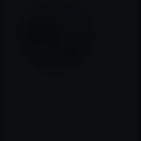
Appleが、macOS Sierra 10.12.4 beta 5を開発者に公開し
ています。
これまで発見されている新機能等は以下の通りです。
・「システム環境設定」−＞「ディスプレイ」で、ナイト
シフトのサポート（ディスプレイのブルーライトを軽減
し目の疲れを軽減）