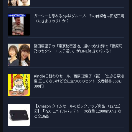
ガーシーも恐れるZ李はグループ、その首謀者は田記正規
（たきまさのり）か？
篠田麻里子の「東京秘密基地」通いの流れ弾で「指原莉
乃のセクシーエステ通い」がLINE流出でバレる！
Kindle日替わりセール、西原 理恵子（著）「生きる悪知
恵 正しくないけど役に立つ60のヒント (文春新書 868)」
399円
【Amazon タイムセールのピックアップ商品 （12/21）
②】「PZX モバイルバッテリー 大容量 12000mAh 」な
ど全18品