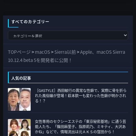
すべてのカテゴリー
す
べ
て
TOPページ
>
macOS
>
Sierra以前
>
Apple、macOS Sierra
の
10.12.4 beta 5を開発者に公開！
カ
テ
人気の記事
ゴ
［GASTYLE］西田敏行の異常な性癖で、実際に骨を折ら
リ
れた風俗嬢が登場！萩本欽一も変わった性癖が明かされ
ー
る！？
女性専用のセクシーエステの「東京秘密基地」に通う芸
能人たち、「篠田麻里子、指原莉乃、ミキティ、大沢あ
かね」などで、情報流出は元ＡＫＳの窪田から！