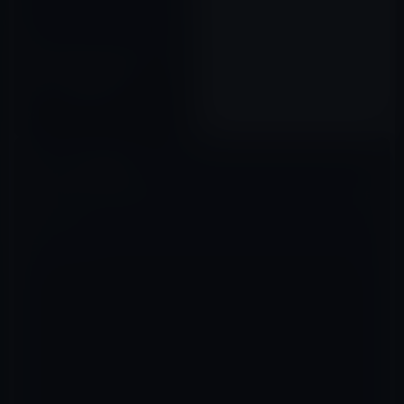
OS X Mountain Lionのリリー
スは7月22日〜の週か？ サード
パーティ従業員の話。
2012年06月23日
コメントを残す
メールアドレスが公開されることはありません。
※
が付いている欄は
必須項目です
コメント
※