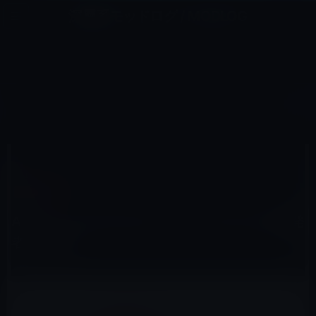
コ
ナ
深層系モッドログ / MODLOG
ン
ビ
ライフ、サイエンス、ガジェットほか、この迷宮を楽しむ人たちへ
テ
ゲ
ン
ー
SIERRA以前
ツ
シ
HOME
macOS
Sierra以前
Apple、macOS Sierra 10.12.4 beta 5を開発者に公開！
へ
ョ
ス
ン
キ
に
ッ
移
2017年3月8日
M林檎
プ
動
Sierra以前
Apple、macOS Sierra 10.12.4 beta 5を開発
者に公開！