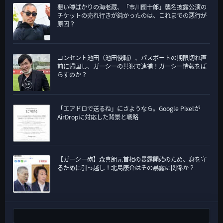
悪い噂ばかりの海老蔵、「市川團十郎」襲名披露公演の
チケットの売れ行きが鈍かったのは、これまでの悪行が
原因？
コンセント池田（池田俊輔）、パスポートの期限切れ直
前に帰国し、ガーシーの共犯で逮捕！ガーシー情報をば
らすのか？
「エアドロで送るね」にさようなら。Google Pixelが
AirDropに対応した背景と戦略
【ガーシー砲】森喜朗元首相の暴露開始のため、身を守
るために引っ越し！北島康介はその暴露に関係か？
検索