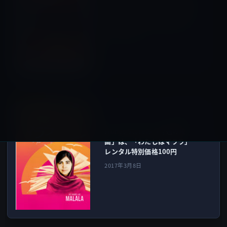
Kindle日替わりセール、高野
秀行（著）「【カラー版】巨
流アマゾンを遡れ (集英社文
庫)」199円
2017年3月8日
ムービー
次の記事
iTunes Storeの「今週の映
画」は、「わたしはマララ」
レンタル特別価格100円
2017年3月8日