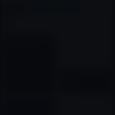
X(Twitter)
Facebook
LINE
B!はてブ
関連記事
Apple、OS X El Capitan 10.11
beta 5を開発者に公開！
2015年07月28日
Apple、OS X 10.11 El Capitan
を正式に公開！
2015年10月01日