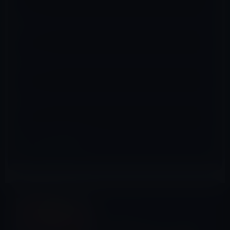
名前
※
メール
※
サイト
Kindle本
前の記事