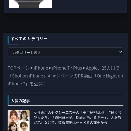
すべてのカテゴリー
す
べ
て
TOPページ
>
iPhone
>
iPhone 7 / Plus
>
Apple、25カ国で
の
「Shot on iPhone」キャンペーンのPR動画「One Night on
カ
iPhone 7」を公開！
テ
ゴ
人気の記事
リ
女性専用のセクシーエステの「東京秘密基地」に通う芸
ー
能人たち、「篠田麻里子、指原莉乃、ミキティ、大沢あ
かね」などで、情報流出は元ＡＫＳの窪田から！