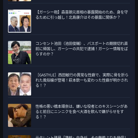
【ガーシー砲】森喜朗元首相の暴露開始のため、身を守
るために引っ越し！北島康介はその暴露に関係か？
コンセント池田（池田俊輔）、パスポートの期限切れ直
前に帰国し、ガーシーの共犯で逮捕！ガーシー情報をば
らすのか？
［GASTYLE］西田敏行の異常な性癖で、実際に骨を折ら
れた風俗嬢が登場！萩本欽一も変わった性癖が明かされ
る！？
性格の悪い橋本環奈は、嫌いな役者とのキスシーンがあ
ると前日にニンニクを食べ大酒を飲んで嫌がらせをす
る！？
元タレント議員「蓮舫」自身が、その無能ぶりを発信し