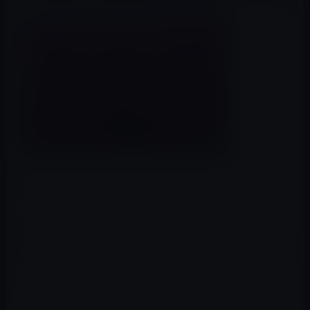
Appleが、25カ国で「Shot on iPhone」キャンペーンの
PR動画「One Night on iPhone 7」を公開しています。
PR動画は、iPhone 7の低照度環境でも綺麗に撮影できる
性能をPRしており、南アフリカのヨハネスブルグ、上
海、アイスランド、インドネシアなどの各国で撮影されて
います。