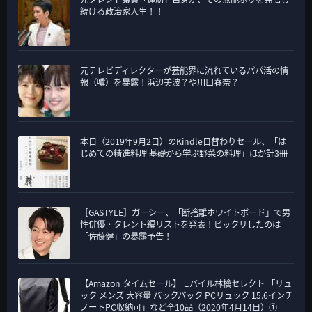
続ける政治家人生！！
元テレビディレクターが芸能界に流れているパパ活の情
報（噂）を暴露！浜辺美波？や川口春奈？
本日（2019年9月2日）のKindle日替わりセール、「は
じめての精進料理 基礎から学ぶ野菜の料理」ほか計3冊
［GASTYLE］ガーシー、「断捨離ホワイトボード」で男
性俳優・タレント編リストを発表！ビックリしたのは
「佐藤健」の暴露予告！
【Amazon タイムセール】モバイル林檎セレクト 「リュ
ック メンズ 大容量 バックパック PCリュック 15.6インチ
ノートPC収納可」など全10品（2020年4月14日）①