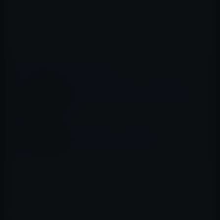
📖 あわせて読みたい記事
iPhone 7の新しい３Dレンダリング画像（リ
ーク）
iPhone 7の筐体（リーク画像）
これらの画像は、Appleの
Newsroom
で公開されていま
す。
（via
MacRumors
）