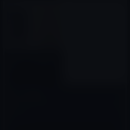
iPhone 7 / 7 Plus、3.5ミリヘ
ッドホンジャックの削除は確
実！？
2016年06月22日
コメントを残す
メールアドレスが公開されることはありません。
※
が付いている欄は
必須項目です
コメント
※