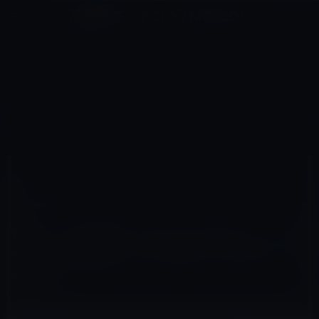
コ
ナ
深層系モッドログ / MODLOG
ン
ビ
ライフ、サイエンス、ガジェットほか、この迷宮を楽しむ人たちへ
テ
ゲ
ン
ー
IPHONE 7 / PLUS
ツ
シ
HOME
iPhone
iPhone 7 / Plus
へ
ョ
Apple、25カ国で「Shot on iPhone」キャンペーンのPR動画「One Night on iPhone 7」を公開！
ス
ン
キ
に
ッ
移
プ
動
2017年1月31日
M林檎
iPhone 7 / Plus
Apple、25カ国で「Shot on iPhone」キャン
ペーンのPR動画「One Night on iPhone 7」
を公開！