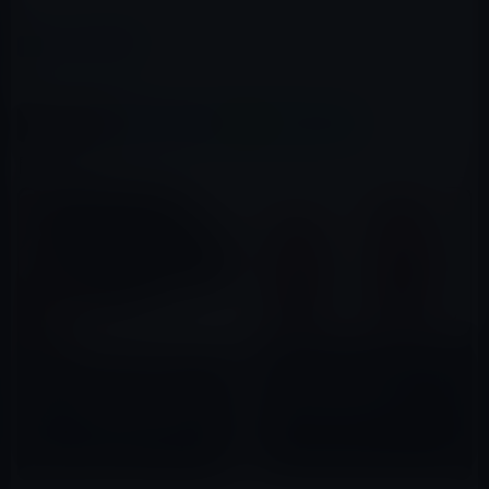
カテゴリー
iPhone 7 / Plus
この記事をシェア
X(Twitter)
Facebook
LINE
B!はてブ
関連記事
Apple、｢iPhone 7
iFixit、iPhone 7内部の3.5ミリ
(PRODUCT) RED｣モデルを発
ジャック削除跡にある謎のプラ
売！注文は3月25日から
スティック部品は空気圧調整ベ
2017年03月22日
ント
2016年09月18日