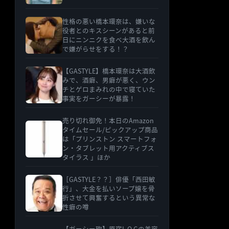
性格の悪い橋本環奈は、嫌いな
役者とのキスシーンがあると前
日にニンニクを食べ大酒を飲ん
で嫌がらせをする！？
【GASTYLE】橋本環奈は大酒飲
みで、酒癖、男癖が悪く、ウン
チとゲロまみれの中で寝ていた
事実をガーシーが暴露！
売り切れ御免！本日のAmazon
タイムセール/ピックアップ商品
は「プリンストン スマートフォ
ン・タブレット用アクティブス
タイラス 」ほか
［GASTYLE？？］俳優「西田敏
行」、大金を払いソープ嬢を骨
折させて興奮するという異常な
性癖の噂
【ガーシー砲】原宿L.O.Gの美容