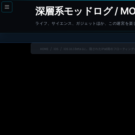
コ
ナ
深層系モッドログ / MO
ン
ビ
テ
ゲ
ライフ、サイエンス、ガジェットほか、この迷宮を楽
ン
ー
ツ
シ
へ
ョ
HOME
iOS
iOS 10.3 beta 1に、隠されたiPad用のフローテ
ス
ン
キ
に
ッ
移
プ
動