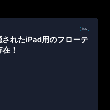
iOS
1に、隠されたiPad用のフローテ
存在！