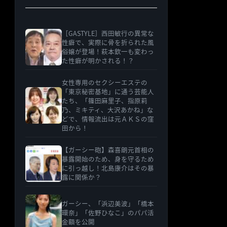
［GASTYLE］西田敏行の異常な
性癖で、実際に骨を折られた風
俗嬢が登場！萩本欽一も変わっ
た性癖が明かされる！？
女性専用のセクシーエステの
「東京秘密基地」に通う芸能人
たち、「篠田麻里子、指原莉
乃、ミキティ、大沢あかね」な
どで、情報流出は元ＡＫＳの窪
田から！
【ガーシー砲】森喜朗元首相の
暴露開始のため、身を守るため
に引っ越し！北島康介はその暴
露に関係か？
ガーシー、「浜辺美波」「橋本
環奈」「佐野ひなこ」のパパ活
金額を公開