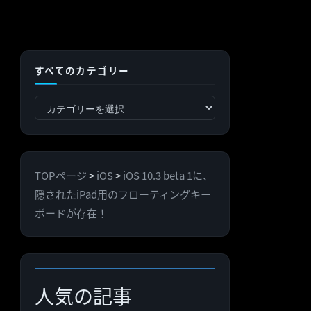
すべてのカテゴリー
す
べ
て
の
TOPページ
>
iOS
>
iOS 10.3 beta 1に、
カ
隠されたiPad用のフローティングキー
テ
ボードが存在！
ゴ
リ
ー
人気の記事