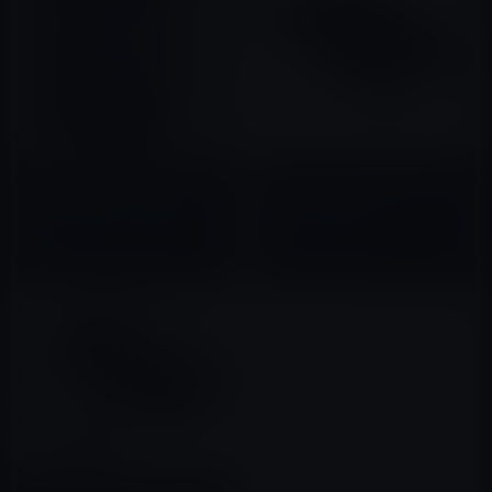
【Amazon タイムセールのピッ
【Amazon タイムセールのピッ
クアップ商品（5/17）①】
クアップ製品 （10/22）①】
「iPhone X ケース 超薄型
「モバイルバッテリー
memumi® アイフォンX カバー
RAVPower 16750mAh スマホ
2018年05月17日
2017年10月22日
0.3㎜の スリム」など全10品
充電器 （ 大容量 急速充電 2ポー
ト LEDライト付 ）」など全21品