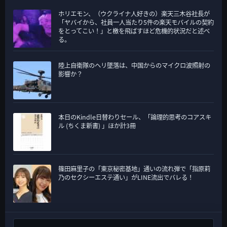
ホリエモン、（ウクライナ人好きの）楽天三木谷社長が
「ヤバイから、社員一人当たり5件の楽天モバイルの契約
をとってこい！」と檄を飛ばすほど危機的状況だと述べ
る。
陸上自衛隊のヘリ墜落は、中国からのマイクロ波照射の
影響か？
本日のKindle日替わりセール、「論理的思考のコアスキ
ル (ちくま新書) 」ほか計3冊
篠田麻里子の「東京秘密基地」通いの流れ弾で「指原莉
乃のセクシーエステ通い」がLINE流出でバレる！
検索