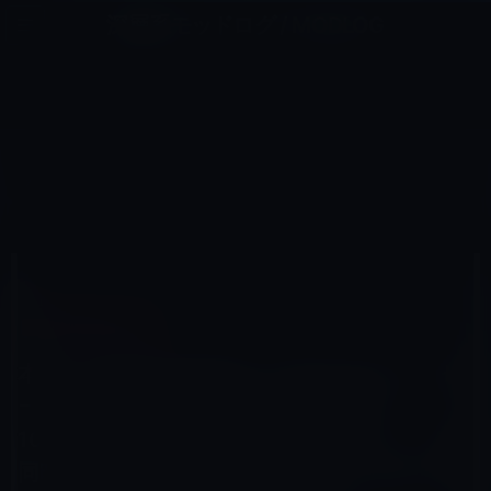
コ
ナ
深層系モッドログ / MODLOG
ン
ビ
ライフ、サイエンス、ガジェットほか、この迷宮を楽しむ人たちへ
テ
ゲ
ン
ー
AMAZONタイムセール
ツ
シ
HOME
セール情報
Amazonタイムセール
へ
ョ
本日（2017年1月20日）のAmazonタイムセール/ピックアップ商品は「TSUNEO 10000mAh 軽量 薄型
大容量 2ポート 2台同時充電 2.1A モバイルバッテリー iphone スマホ 充電器 LEDライト付き」ほか
ス
ン
キ
に
ッ
移
プ
動
2017年1月20日
M林檎
Amazonタイムセール
本日（2017年1月20日）のAmazonタイムセ
ール/ピックアップ商品は「TSUNEO
10000mAh 軽量 薄型 大容量 2ポート 2台
同時充電 2.1A モバイルバッテリー iphone ス