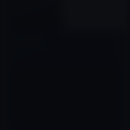
【Amazon タイムセール】モバ
イル林檎セレクト 「Anker
PowerCore 10000 PD
Redux（モバイルバッテリー
2020年05月16日
10000mAh 大容量）」など全12
品（2020年5月16日）①
コメントを残す
メールアドレスが公開されることはありません。
※
が付いている欄は
必須項目です
コメント
※
名前
※