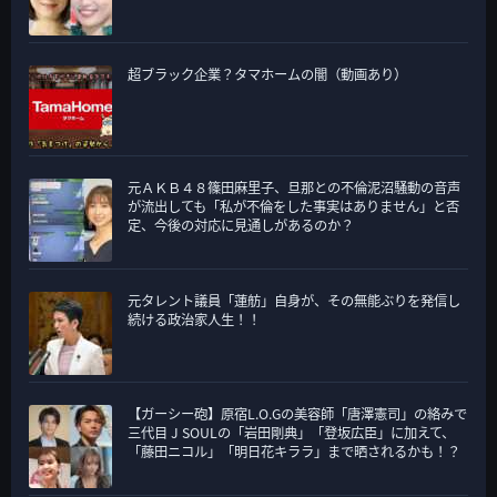
超ブラック企業？タマホームの闇（動画あり）
元ＡＫＢ４８篠田麻里子、旦那との不倫泥沼騒動の音声
が流出しても「私が不倫をした事実はありません」と否
定、今後の対応に見通しがあるのか？
元タレント議員「蓮舫」自身が、その無能ぶりを発信し
続ける政治家人生！！
【ガーシー砲】原宿L.O.Gの美容師「唐澤憲司」の絡みで
三代目 J SOULの「岩田剛典」「登坂広臣」に加えて、
「藤田ニコル」「明日花キララ」まで晒されるかも！？