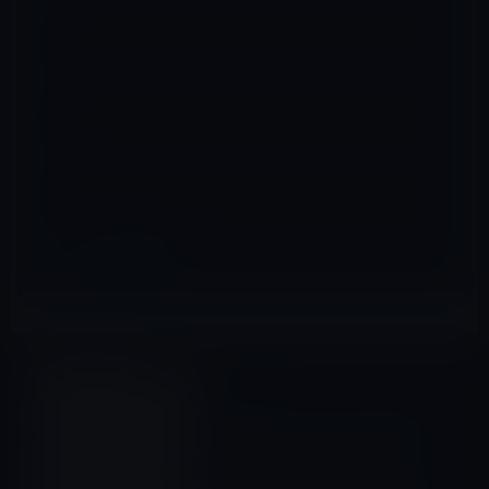
メール
※
サイト
iOS全般
前の記事
Apple、iOSアプリ用のUI素材
「Apple UI Design
Resources」について新たに