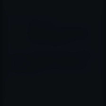
📖 あわせて読みたい記事
本日のAmazonタイムセール/ピックアップ
商品は「cheero 2 in 1 Retractable USB
Cable with Lightning & micro USB ホワイ
ト × グリーン 70cm 」ほか
【Amazon タイムセール】モバイル林檎セレ
クト 「Lepow ポータブルモニター モバイル
ディスプレイ 15.6インチ IPSパネル
1920x1080FHD」など全10品（2020年8月
26日）①
August EP636 ワイヤレスヘッドホン Bluetooth&NFC&マ
イク搭載 ハンズフリー通話 音楽再生 (ブラック)