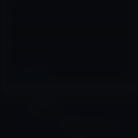
メール
※
サイト
tVOSアプリ
前の記事
Apple、tvOSのアプリサイズ
上限を200MBから4GBに拡大
2017年1月14日