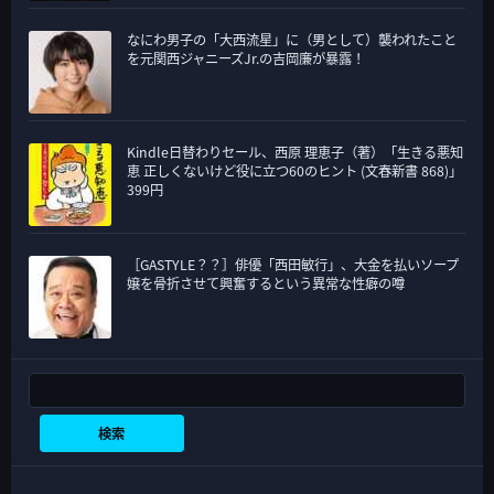
なにわ男子の「大西流星」に（男として）襲われたこと
を元関西ジャニーズJr.の吉岡廉が暴露！
Kindle日替わりセール、西原 理恵子（著）「生きる悪知
恵 正しくないけど役に立つ60のヒント (文春新書 868)」
399円
［GASTYLE？？］俳優「西田敏行」、大金を払いソープ
嬢を骨折させて興奮するという異常な性癖の噂
検索
検索