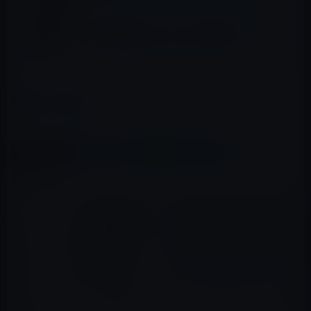
Kindle日替わりセール、犬養 ヒロ（著）
「カラス飼っちゃいました」299円
カテゴリー
Kindle本
この記事をシェア
X(Twitter)
Facebook
LINE
B!はてブ
関連記事