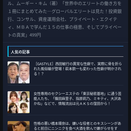
の
ル、ムーギー・キム（著）「世界中のエリートの働き方を
カ
１冊にまとめてみた―グローバルエリートは見た！投資銀
テ
行、コンサル、資産運用会社、プライベート・エクイテ
ゴ
ィ、ＭＢＡで学んだ１５の仕事の極意、そしてプライベー
リ
トの真実」499円
ー
人気の記事
［GASTYLE］西田敏行の異常な性癖で、実際に骨を折ら
れた風俗嬢が登場！萩本欽一も変わった性癖が明かされ
る！？
女性専用のセクシーエステの「東京秘密基地」に通う芸
能人たち、「篠田麻里子、指原莉乃、ミキティ、大沢あ
かね」などで、情報流出は元ＡＫＳの窪田から！
性格の悪い橋本環奈は、嫌いな役者とのキスシーンがあ
ると前日にニンニクを食べ大酒を飲んで嫌がらせをす