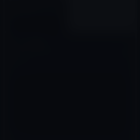
本日（2020年10月7日）の
Kindle日替わりセール、『健康
をマネジメントする 人生100年
時代、あなたの身体は「資産」
2020年10月07日
である』ほか計3冊
コメントを残す
メールアドレスが公開されることはありません。
※
が付いている欄は
必須項目です
コメント
※
名前
※