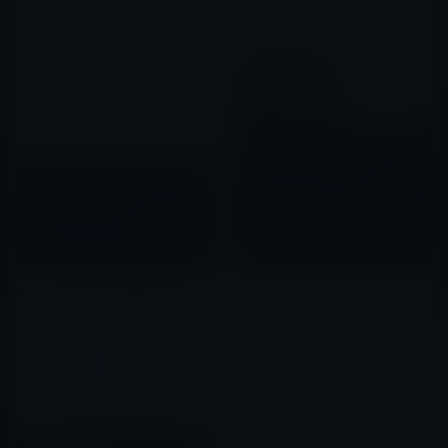
Amazon Kindle本セール：【最
大50%OFF】夏の女子力向上キ
本日（2019年6月23日）の
ャンペーン（7/20まで）
Kindle日替わりセール、「神話
2017年07月10日
で読みとく古代日本 ──古事
記・日本書紀・風土記 (ちくま新
2019年06月23日
書)」ほか計3冊