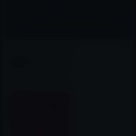
ベート・エクイティ、ＭＢＡで学んだ１５の
仕事の極意、そしてプライベートの真実」
499円