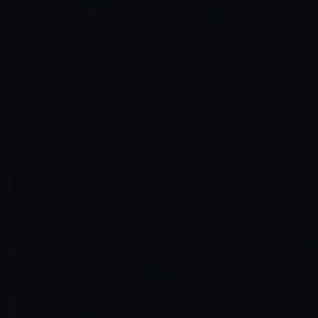
コ
ナ
深層系モッドログ / MODLOG
ン
ビ
ライフ、サイエンス、ガジェットほか、この迷宮を楽しむ人たちへ
テ
ゲ
ン
ー
KINDLE本
ツ
シ
HOME
セール情報
Kindle本
へ
ョ
Kindle日替わりセール、ムーギー・キム（著）「世界中のエリートの働き方を１冊にまとめてみた―グロー
バルエリートは見た！投資銀行、コンサル、資産運用会社、プライベート・エクイティ、ＭＢＡで学んだ１５の
ス
ン
仕事の極意、そしてプライベートの真実」499円
キ
に
ッ
移
プ
動
2017年1月14日
M林檎
Kindle本
Kindle日替わりセール、ムーギー・キム
（著）「世界中のエリートの働き方を１冊に
まとめてみた―グローバルエリートは見た！
投資銀行、コンサル、資産運用会社、プライ