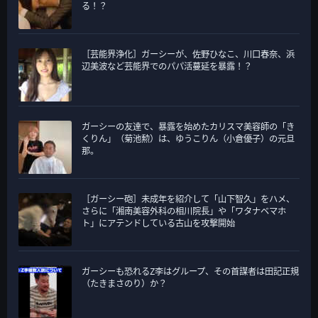
る！？
［芸能界浄化］ガーシーが、佐野ひなこ、川口春奈、浜
辺美波など芸能界でのパパ活蔓延を暴露！？
ガーシーの友達で、暴露を始めたカリスマ美容師の「き
くりん」（菊池勲）は、ゆうこりん（小倉優子）の元旦
那。
［ガーシー砲］未成年を紹介して「山下智久」をハメ、
さらに「湘南美容外科の相川院長」や「ワタナベマホ
ト」にアテンドしている古山を攻撃開始
ガーシーも恐れるZ李はグループ、その首謀者は田記正規
（たきまさのり）か？