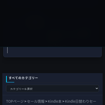
iPhone X
次の記事
次期iPhoneは、IP68の耐水性
能か？
2017年1月14日
すべてのカテゴリー
す
べ
て
TOPページ
>
セール情報
>
Kindle本
>
Kindle日替わりセー