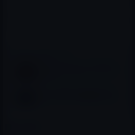
ユーザーからのフィードバックを取り入れながら、最新
のテクノロジーをテストするために公開されてます。
Safari Technology Previewは、一度、開発者サイトでダ
ウンロードすると、次回からはMac App Store経由でアッ
プデートできるようになります。
📖 あわせて読みたい記事
OS X用ゲゲームエミュレータ「OpenEmu」
がニンテンドー64、初代プレイステーション
などをサポート
Adobe、「Adobe Photoshop Elements
15」をMac App Storeで販売開始（11,800
円）
カテゴリー
Macアプリ