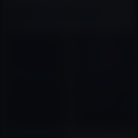
この記事をシェア
X(Twitter)
Facebook
LINE
B!はてブ
関連記事
Sparrowがバージョン1.6.2に
アップデート！Retnaディスプ
レイ、Mountain Lionをサポー
ト
2012年07月03日
Apple、Safari Technology
Preview 8をリリース！Apple
Payのコードを追加
2016年07月07日