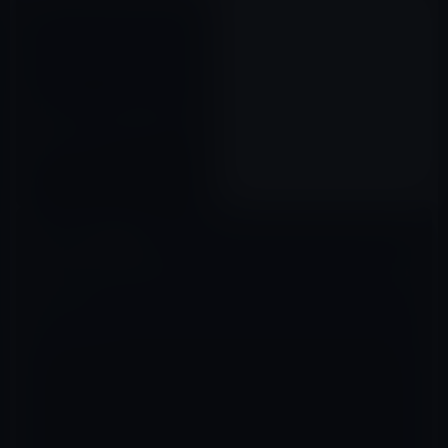
［Macアプリ］人気のアクショ
ンRPG、ディアブロ 3のテレビ
CM（アメリカ）
2012年04月30日
コメントを残す
メールアドレスが公開されることはありません。
※
が付いている欄は
必須項目です
コメント
※