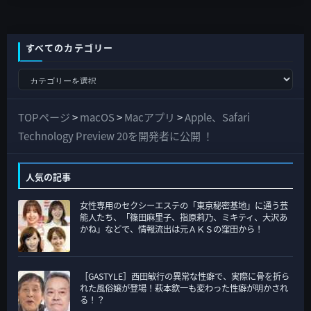
すべてのカテゴリー
す
べ
て
TOPページ
>
macOS
>
Macアプリ
>
Apple、Safari
の
Technology Preview 20を開発者に公開 ！
カ
テ
人気の記事
ゴ
女性専用のセクシーエステの「東京秘密基地」に通う芸
リ
能人たち、「篠田麻里子、指原莉乃、ミキティ、大沢あ
ー
かね」などで、情報流出は元ＡＫＳの窪田から！
［GASTYLE］西田敏行の異常な性癖で、実際に骨を折ら
れた風俗嬢が登場！萩本欽一も変わった性癖が明かされ
る！？