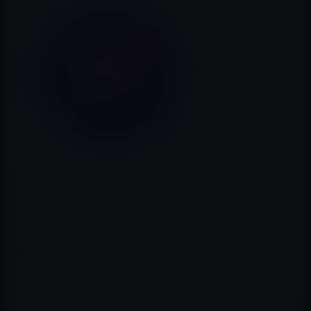
Appleが、
Safari Technology Preview 20
を開発者サイト
で公開しています。Safari Technology Preview 20では、
Visual Viewport、Touch Bar、JavaScript、Web API、セ
キュリティ、CSS、Pointer Lock、Web Inspector、
WebCrypto APIなどのバグ修正とアップデートがが図ら
れています。
Safari Technology Previewは、開発プロセスに開発者や