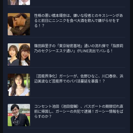
性格の悪い橋本環奈は、嫌いな役者とのキスシーンがあ
ると前日にニンニクを食べ大酒を飲んで嫌がらせをす
る！？
篠田麻里子の「東京秘密基地」通いの流れ弾で「指原莉
乃のセクシーエステ通い」がLINE流出でバレる！
［芸能界浄化］ガーシーが、佐野ひなこ、川口春奈、浜
辺美波など芸能界でのパパ活蔓延を暴露！？
コンセント池田（池田俊輔）、パスポートの期限切れ直
前に帰国し、ガーシーの共犯で逮捕！ガーシー情報をば
らすのか？