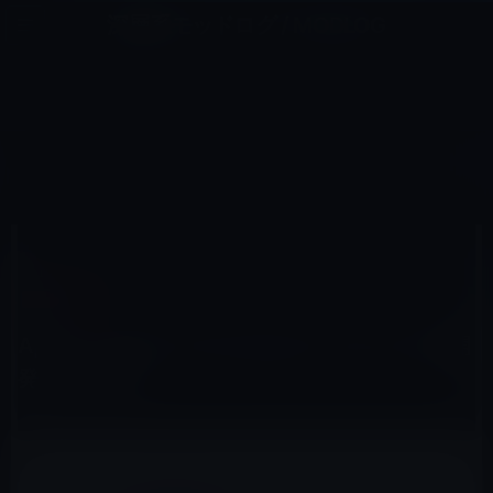
コ
ナ
深層系モッドログ / MODLOG
ン
ビ
ライフ、サイエンス、ガジェットほか、この迷宮を楽しむ人たちへ
テ
ゲ
ン
ー
MACアプリ
ツ
シ
HOME
macOS
Macアプリ
Apple、Safari Technology Preview 20を開発者に公開 ！
へ
ョ
ス
ン
キ
に
ッ
移
2016年12月22日
M林檎
プ
動
Macアプリ
Apple、Safari Technology Preview 20を開
発者に公開 ！