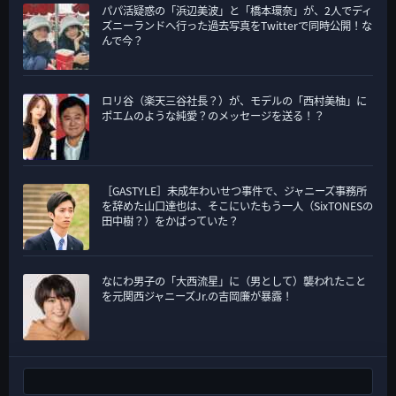
パパ活疑惑の「浜辺美波」と「橋本環奈」が、2人でディ
ズニーランドへ行った過去写真をTwitterで同時公開！な
んで今？
ロリ谷（楽天三谷社長？）が、モデルの「西村美柚」に
ポエムのような純愛？のメッセージを送る！？
［GASTYLE］未成年わいせつ事件で、ジャニーズ事務所
を辞めた山口達也は、そこにいたもう一人（SixTONESの
田中樹？）をかばっていた？
なにわ男子の「大西流星」に（男として）襲われたこと
を元関西ジャニーズJr.の吉岡廉が暴露！
検索