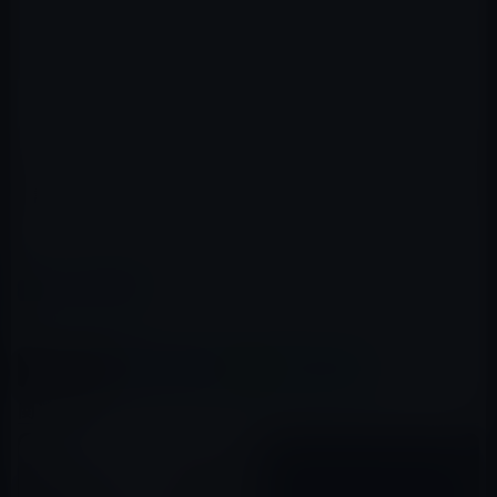
っと泣いてしまう
9) この世界の片
10) 不機嫌な果実
隅に
10) 植物図鑑
ランキングは公式サイト
http://google.co.jp/2016/
で確
認できます。
（via
Google Japan Blog
）
カテゴリー
Google
この記事をシェア
X(Twitter)
Facebook
LINE
B!はてブ
関連記事