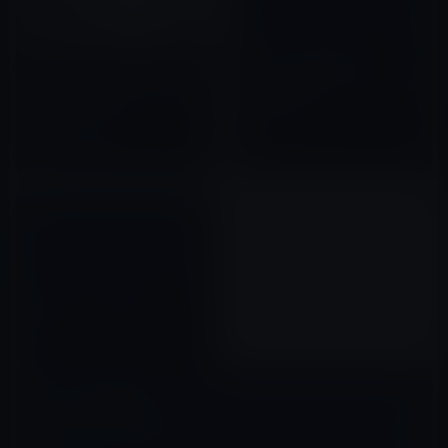
Googleが電子書籍リーダー
Google、「Google Home」と
『iriver Story HD』をアメリカ
「Google Home Mini」の日本
国内で発売！
発売開始と発表！
2011年07月17日
2017年10月05日
Googleドライブ発表！
2012年04月25日
コメントを残す
メールアドレスが公開されることはありません。
※
が付いている欄は