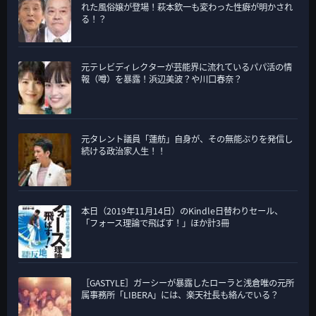
れた風俗嬢が登場！萩本欽一も変わった性癖が明かされ
る！？
元テレビディレクターが芸能界に流れているパパ活の情
報（噂）を暴露！浜辺美波？や川口春奈？
元タレント議員「蓮舫」自身が、その無能ぶりを発信し
続ける政治家人生！！
本日（2019年11月14日）のKindle日替わりセール、
「フォース理論で飛ばす！」ほか計3冊
［GASTYLE］ガーシーが暴露したローラと浅倉唯の元所
属事務所「LIBERA」には、楽天社長も絡んでいる？