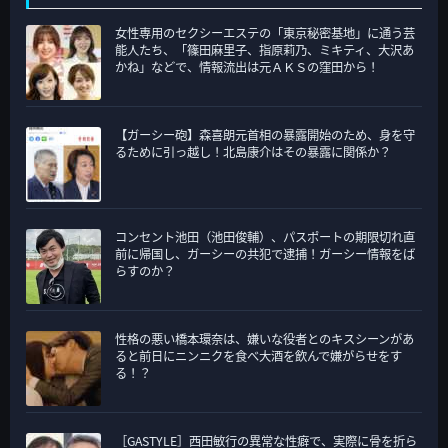
ゴ
女性専用のセクシーエステの「東京秘密基地」に通う芸
リ
能人たち、「篠田麻里子、指原莉乃、ミキティ、大沢あ
ー
かね」などで、情報流出は元ＡＫＳの窪田から！
【ガーシー砲】森喜朗元首相の暴露開始のため、身を守
るために引っ越し！北島康介はその暴露に関係か？
コンセント池田（池田俊輔）、パスポートの期限切れ直
前に帰国し、ガーシーの共犯で逮捕！ガーシー情報をば
らすのか？
性格の悪い橋本環奈は、嫌いな役者とのキスシーンがあ
ると前日にニンニクを食べ大酒を飲んで嫌がらせをす
る！？
［GASTYLE］西田敏行の異常な性癖で、実際に骨を折ら