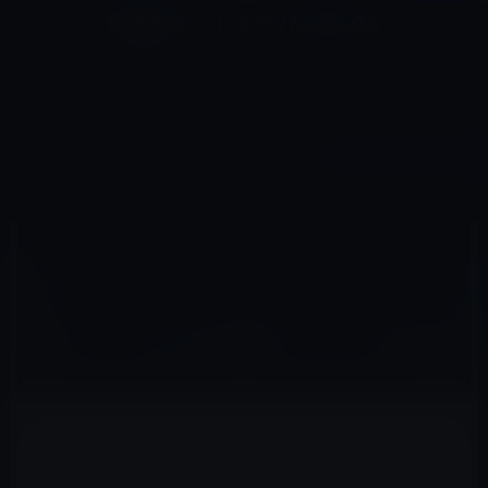
コ
ナ
深層系モッドログ / MODLOG
ン
ビ
ライフ、サイエンス、ガジェットほか、この迷宮を楽しむ人たちへ
テ
ゲ
ン
ー
GOOGLE
ツ
シ
HOME
Google
Google 、2016 年の検索ランキングを発表
へ
ョ
ス
ン
キ
に
ッ
移
2016年12月15日
M林檎
プ
動
Google
Google 、2016 年の検索ランキングを発表