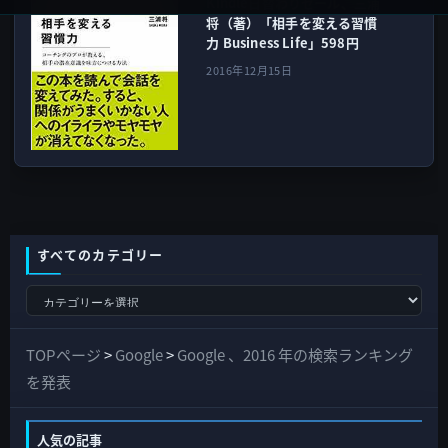
Kindle日替わりセール、三浦
将（著）「相手を変える習慣
力 Business Life」598円
2016年12月15日
すべてのカテゴリー
す
べ
て
TOPページ
>
Google
>
Google 、2016 年の検索ランキング
の
を発表
カ
テ
人気の記事