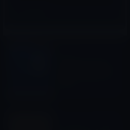
iOSアプリ
前の記事
Apple、サポートアプリの
「Apple Support」（iOS版）
をオランダに続き米国でも提
供開始
2016年12月15日
Kindle本
次の記事