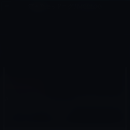
コ
ナ
深層系モッドログ / MODLOG
ン
ビ
ライフ、サイエンス、ガジェットほか、この迷宮を楽しむ人たちへ
テ
ゲ
ン
ー
BLUETOOTHキーボード
ツ
シ
HOME
アクセサリなど
Bluetoothキーボード
へ
ョ
Amazon日替わりセール「BESTAND Appleワイヤレスキーボード&マジックトラックパッド スタンド」
1,999円
ス
ン
キ
に
ッ
移
プ
動
2016年11月9日
M林檎
Bluetoothキーボード
Amazon日替わりセール「BESTAND Apple
ワイヤレスキーボード&マジックトラックパ
ッド スタンド」1,999円