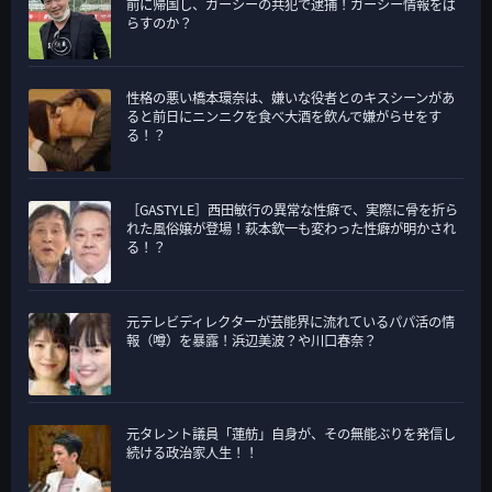
前に帰国し、ガーシーの共犯で逮捕！ガーシー情報をば
らすのか？
性格の悪い橋本環奈は、嫌いな役者とのキスシーンがあ
ると前日にニンニクを食べ大酒を飲んで嫌がらせをす
る！？
［GASTYLE］西田敏行の異常な性癖で、実際に骨を折ら
れた風俗嬢が登場！萩本欽一も変わった性癖が明かされ
る！？
元テレビディレクターが芸能界に流れているパパ活の情
報（噂）を暴露！浜辺美波？や川口春奈？
元タレント議員「蓮舫」自身が、その無能ぶりを発信し
続ける政治家人生！！