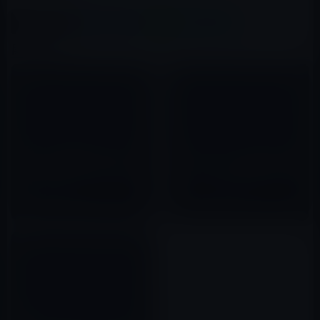
X(Twitter)
Facebook
LINE
B!はてブ
関連記事
【Amazon価格71％OFF】お買
【iPadグッズ】ZAGGmateキー
い得！ iPad2 Bluetoothキーボ
ボード(カバーにもなるiPad用キ
ード内蔵アルミケース 【USキー
ーボード) でiPadをスタイリシ
ボード】
ュに持ち運ぶ
2011年12月25日
2011年04月06日
ZAGGmate のキーボード付き