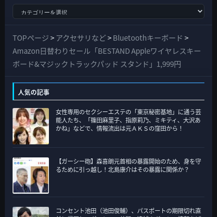
す
べ
て
TOPページ
>
アクセサリなど
>
Bluetoothキーボード
>
の
Amazon日替わりセール「BESTAND Appleワイヤレスキー
カ
ボード&マジックトラックパッド スタンド」1,999円
テ
ゴ
人気の記事
リ
女性専用のセクシーエステの「東京秘密基地」に通う芸
ー
能人たち、「篠田麻里子、指原莉乃、ミキティ、大沢あ
かね」などで、情報流出は元ＡＫＳの窪田から！
【ガーシー砲】森喜朗元首相の暴露開始のため、身を守
るために引っ越し！北島康介はその暴露に関係か？
コンセント池田（池田俊輔）、パスポートの期限切れ直