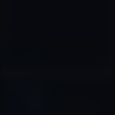
メール
※
サイト
iOSアプリ
前の記事
Apple、サポートアプリの
「Apple Support」（iOS版）
をオランダで提供開始！日本