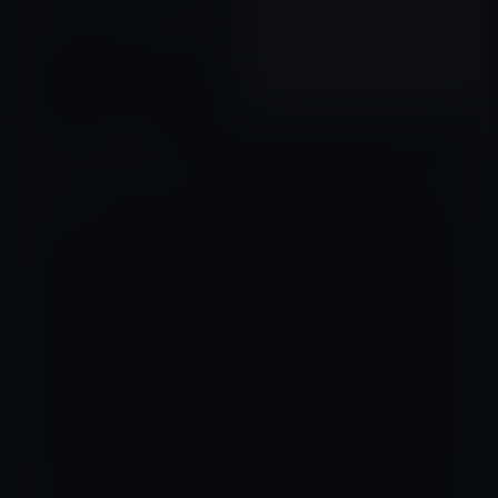
iPadケースはアルミニウム製で
カッコイイ！【CES2011情報】
2011年01月10日
コメントを残す
メールアドレスが公開されることはありません。
※
が付いている欄は
必須項目です
コメント
※
名前
※