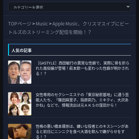
す
べ
て
TOPページ
>
Music
>
Apple Music、クリスマスイブにビー
の
トルズのストリーミング配信を開始！？
カ
テ
人気の記事
ゴ
［GASTYLE］西田敏行の異常な性癖で、実際に骨を折ら
リ
れた風俗嬢が登場！萩本欽一も変わった性癖が明かされ
ー
る！？
女性専用のセクシーエステの「東京秘密基地」に通う芸
能人たち、「篠田麻里子、指原莉乃、ミキティ、大沢あ
かね」などで、情報流出は元ＡＫＳの窪田から！
性格の悪い橋本環奈は、嫌いな役者とのキスシーンがあ
ると前日にニンニクを食べ大酒を飲んで嫌がらせをす
る！？