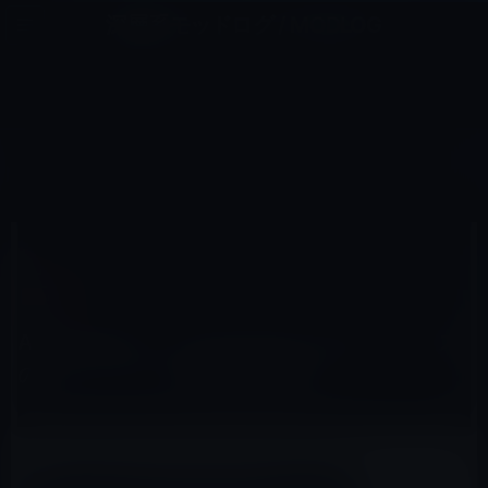
コ
ナ
深層系モッドログ / MODLOG
ン
ビ
ライフ、サイエンス、ガジェットほか、この迷宮を楽しむ人たちへ
テ
ゲ
ン
ー
MUSIC
ツ
シ
HOME
Music
Apple Music、クリスマスイブにビートルズのストリーミング配信を開始！？
へ
ョ
ス
ン
キ
に
ッ
移
2015年12月20日
M林檎
プ
動
Music
Apple Music、クリスマスイブにビートルズ
のストリーミング配信を開始！？