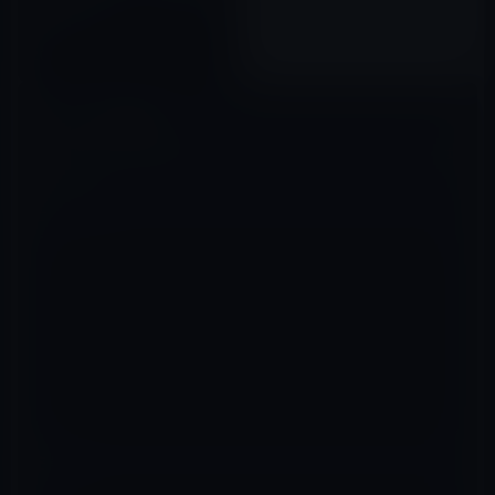
に収まる！？
2015年06月12日
コメントを残す
メールアドレスが公開されることはありません。
※
が付いている欄は
必須項目です
コメント
※
名前
※