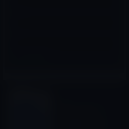
メール
※
サイト
iOSアプリ
前の記事
Google、「Google ドキュメ
ント」をバージョン
1.2015.48206にアップデー
ト！履歴書、手紙、論文な