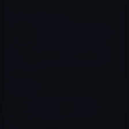
📖 あわせて読みたい記事
テイラー・スウィフト出演のApple Musicの
CM、ランニングマシンでノリノリ？？
今夜のiTunesの重大発表は、ジョブズが以前コメント
した「今年中にまだ素晴らしい新製品を発表する予
定」の新製品？
カテゴリー
Music
この記事をシェア
X(Twitter)
Facebook
LINE
B!はてブ
関連記事