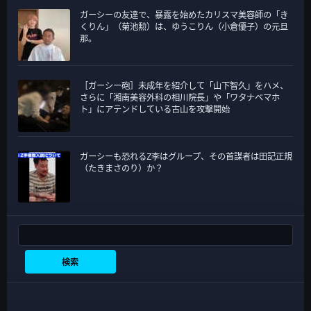
ガーシーの友達で、暴露を始めたカリスマ美容師の「き
くりん」（菊池勲）は、ゆうこりん（小倉優子）の元旦
那。
［ガーシー砲］未成年を紹介して「山下智久」をハメ、
さらに「湘南美容外科の相川院長」や「ワタナベマホ
ト」にアテンドしている古山を攻撃開始
ガーシーも恐れるZ李はグループ、その首謀者は田記正規
（たきまさのり）か？
検索
検索