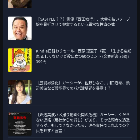
［GASTYLE？？］俳優「西田敏行」、大金を払いソープ
嬢を骨折させて興奮するという異常な性癖の噂
Kindle日替わりセール、西原 理恵子（著）「生きる悪知
恵 正しくないけど役に立つ60のヒント (文春新書 868)」
399円
［芸能界浄化］ガーシーが、佐野ひなこ、川口春奈、浜
辺美波など芸能界でのパパ活蔓延を暴露！？
【浜辺美波ハメ撮り動画公開の危機】ガーシー、くだら
ない連絡（反社からの脅し）があり、その依頼者を追及
するが、もしできなかったら、連帯責任でこれまでの全
員を晒すと宣言！