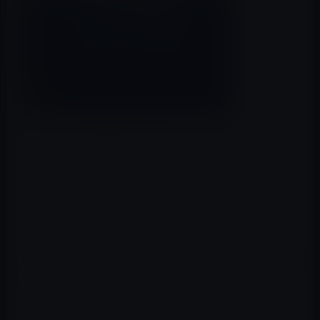
ビルボード（Billboard）
によると、これまでストリーミ
ングサービスでは配信されていなかった大物アーティスト
のうち、ビートルズのストリーミング配信が、12月24日
（米時間）に開始されるとのことです。（via
9 to 5
Mac
）
どのストリーミングサービスによって配信が開始される
かは不明ですが、Appleの故スティーブ・ジョブズ氏の交
渉によって、iTuenesで初めてビートルズの楽曲提供（デ
ジタル販売）が始まった経緯もあることから、Apple
Musicでの配信に期待したいところです。