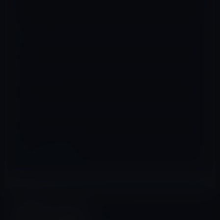
名前
※
メール
※
サイト
Apple Watch用
前の記事