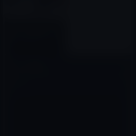
【iPhoneアクセサリー】サンワ
ダイレクト「光学12倍ズームの
iPhone 4S/4用レンズキット」
2011年12月29日
コメントを残す
メールアドレスが公開されることはありません。
※
が付いている欄は
必須項目です
コメント
※