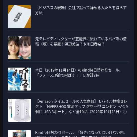
［ビジネスの現場］会社で黙って辞める人たちを減らす
方法
元テレビディレクターが芸能界に流れているパパ活の情
報（噂）を暴露！浜辺美波？や川口春奈？
本日（2019年11月14日）のKindle日替わりセール、
「フォース理論で飛ばす！」ほか計3冊
【Amazon タイムセールの人気商品】モバイル林檎セレ
クト 「NVEESHOX 電源タップ タワー型 コンセントAC 9
個口 USB 3ポート」など全10品（2020年10月23日）①
Kindle日替わりセール、「好きになってはいけない国。