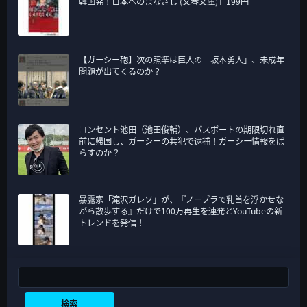
韓国発！日本へのまなざし (文春文庫)」199円
【ガーシー砲】次の照準は巨人の「坂本勇人」、未成年
問題が出てくるのか？
コンセント池田（池田俊輔）、パスポートの期限切れ直
前に帰国し、ガーシーの共犯で逮捕！ガーシー情報をば
らすのか？
暴露家「滝沢ガレソ」が、『ノーブラで乳首を浮かせな
がら散歩する』だけで100万再生を連発とYouTubeの新
トレンドを発信！
検索
検索