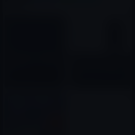
関連記事
TEACがiPhone・iPadなどの
iOSドックコネクターに接続す
Apple、iPhone XS、iPhone
る高性能ステレオマイクを開発
XS Max、iPhone XR」用
中。
Smart Battery Caseを発売開
2011年11月06日
始！
2019年01月16日