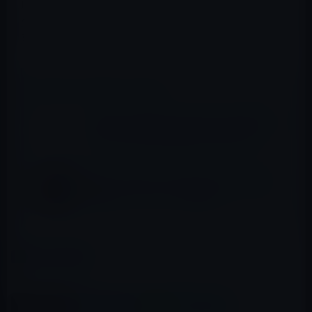
iPhone 6s用コラボカバーをau限定発売！
～au公式アクセサリー「au +1 collection」で12月18日以
降発売～
📖 あわせて読みたい記事
【iPhone・iPadグッズ】iPad・iPhone間で
データのやり取りが出来るi-FlashDrive
Apple、 iPhone 11 /11 Pro / 11 Pro Max用
の新色シリコーンケースを発売
カテゴリー
iPhone用
この記事をシェア
X(Twitter)
Facebook
LINE
B!はてブ