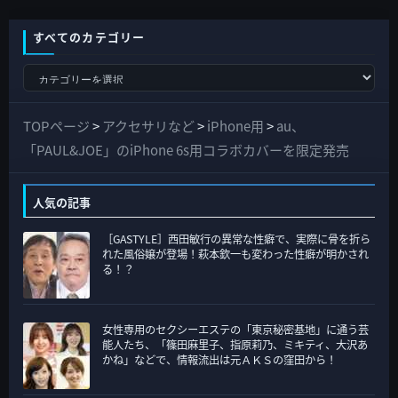
すべてのカテゴリー
す
べ
て
TOPページ
>
アクセサリなど
>
iPhone用
>
au、
の
「PAUL&JOE」のiPhone 6s用コラボカバーを限定発売
カ
テ
人気の記事
ゴ
［GASTYLE］西田敏行の異常な性癖で、実際に骨を折ら
リ
れた風俗嬢が登場！萩本欽一も変わった性癖が明かされ
ー
る！？
女性専用のセクシーエステの「東京秘密基地」に通う芸
能人たち、「篠田麻里子、指原莉乃、ミキティ、大沢あ
かね」などで、情報流出は元ＡＫＳの窪田から！