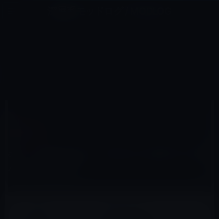
コ
ナ
深層系モッドログ / MODLOG
ン
ビ
ライフ、サイエンス、ガジェットほか、この迷宮を楽しむ人たちへ
テ
ゲ
ン
ー
IPHONE用
ツ
シ
HOME
アクセサリなど
iPhone用
au、「PAUL&JOE」のiPhone 6s用コラボカバーを限定発売
へ
ョ
ス
ン
キ
に
ッ
移
2015年12月18日
M林檎
プ
動
iPhone用
au、「PAUL&JOE」のiPhone 6s用コラボカ
バーを限定発売