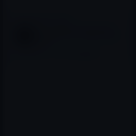
📖 あわせて読みたい記事
Appleの上級幹部であるPhil Schiller氏が、
自身のTwitterアカウントを削除！Musk氏へ
の反発か？
Appleは大丈夫？ ジョブズCEOが病気休養