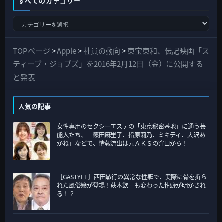
すべてのカテゴリー
す
べ
て
TOPページ
>
Apple
>
社員の動向
>
東宝東和、伝記映画「ス
の
ティーブ・ジョブズ」を2016年2月12日（金）に公開する
カ
と発表
テ
ゴ
人気の記事
リ
女性専用のセクシーエステの「東京秘密基地」に通う芸
ー
能人たち、「篠田麻里子、指原莉乃、ミキティ、大沢あ
かね」などで、情報流出は元ＡＫＳの窪田から！
［GASTYLE］西田敏行の異常な性癖で、実際に骨を折ら
れた風俗嬢が登場！萩本欽一も変わった性癖が明かされ
る！？