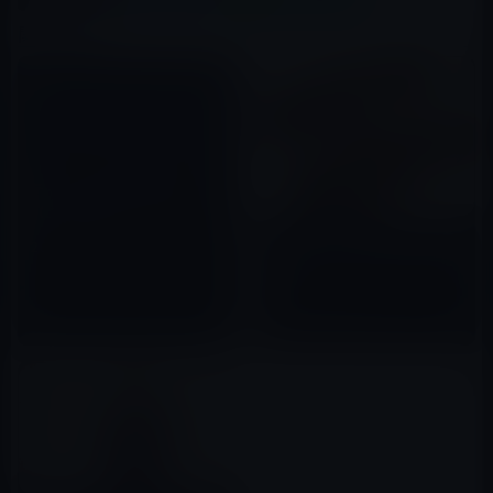
関連記事
ティム・クックさんじゃね～。
（ごめんなさい） m(_ _)m
スティーブ・ジョブズの使い古
2012年03月06日
しのサンダルがオークションに
出品
2016年02月22日