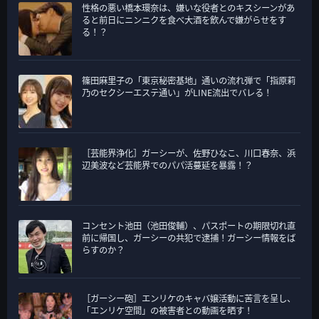
性格の悪い橋本環奈は、嫌いな役者とのキスシーンがあ
ると前日にニンニクを食べ大酒を飲んで嫌がらせをす
る！？
篠田麻里子の「東京秘密基地」通いの流れ弾で「指原莉
乃のセクシーエステ通い」がLINE流出でバレる！
［芸能界浄化］ガーシーが、佐野ひなこ、川口春奈、浜
辺美波など芸能界でのパパ活蔓延を暴露！？
コンセント池田（池田俊輔）、パスポートの期限切れ直
前に帰国し、ガーシーの共犯で逮捕！ガーシー情報をば
らすのか？
［ガーシー砲］エンリケのキャバ嬢活動に苦言を呈し、
「エンリケ空間」の被害者との動画を晒す！