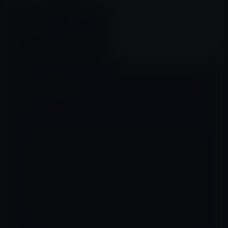
映画「スティーブ・ジョブズ」
に出演のケイト・ウィンスレッ
トがBAFTA（英国アカデミー
賞）の最優秀助演女優賞を獲得
2016年02月16日
コメントを残す
メールアドレスが公開されることはありません。
※
が付いている欄は
必須項目です
コメント
※