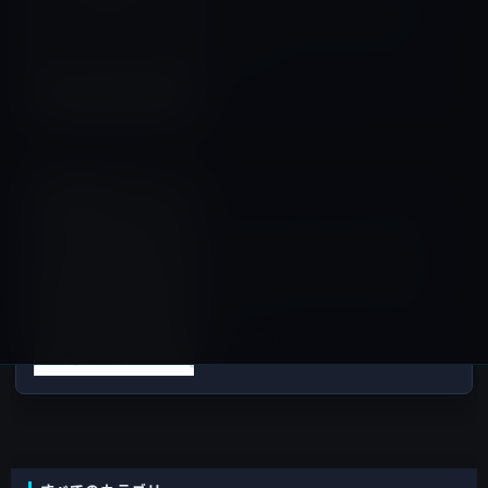
「LOGICOOL キーボード⼀体
型保護ケース for iPad Air 2」
ほか
2015年11月26日
iPhone全般
次の記事
Apple、液体などがiPhoneの
開口部から侵入することを防
ぐアクティブシャッターを開
発
2015年11月27日