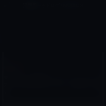
コ
ナ
深層系モッドログ / MODLOG
ン
ビ
ライフ、サイエンス、ガジェットほか、この迷宮を楽しむ人たちへ
テ
ゲ
ン
ー
社員の動向
ツ
シ
HOME
Apple
社員の動向
へ
ョ
東宝東和、伝記映画「スティーブ・ジョブズ」を2016年2月12日（金）に公開すると発表
ス
ン
キ
に
ッ
移
プ
動
2015年11月26日
M林檎
社員の動向
東宝東和、伝記映画「スティーブ・ジョブ
ズ」を2016年2月12日（金）に公開すると発
表