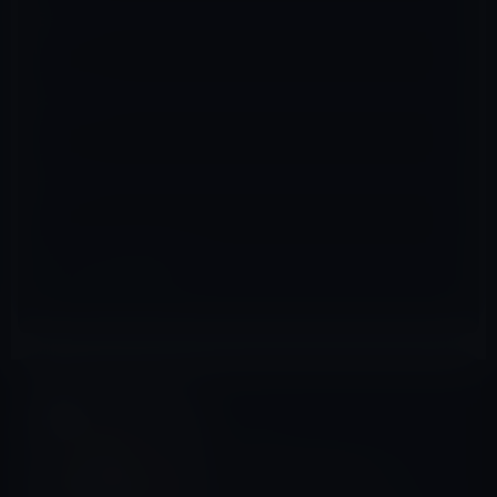
名前
※
メール
※
サイト
Amazonタイムセール
前の記事
本日のAmazonタイムセール/
ピックアップ商品は