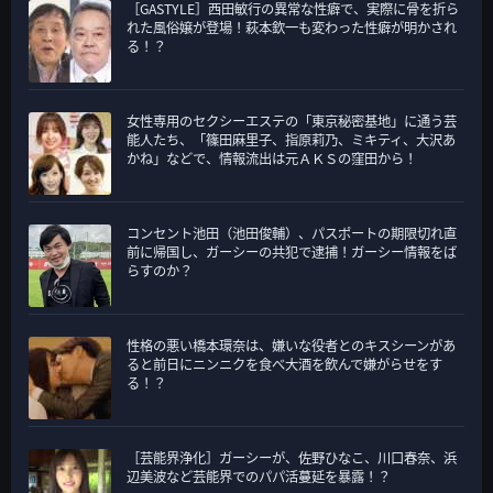
［GASTYLE］西田敏行の異常な性癖で、実際に骨を折ら
ー
れた風俗嬢が登場！萩本欽一も変わった性癖が明かされ
る！？
女性専用のセクシーエステの「東京秘密基地」に通う芸
能人たち、「篠田麻里子、指原莉乃、ミキティ、大沢あ
かね」などで、情報流出は元ＡＫＳの窪田から！
コンセント池田（池田俊輔）、パスポートの期限切れ直
前に帰国し、ガーシーの共犯で逮捕！ガーシー情報をば
らすのか？
性格の悪い橋本環奈は、嫌いな役者とのキスシーンがあ
ると前日にニンニクを食べ大酒を飲んで嫌がらせをす
る！？
［芸能界浄化］ガーシーが、佐野ひなこ、川口春奈、浜
辺美波など芸能界でのパパ活蔓延を暴露！？