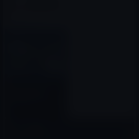
本日（2019年8月9日）の
Kindle日替わりセール、
「Googleデータスタジオによる
レポート作成の教科書 成果を上
2019年08月09日
げるWeb解析レポートを徹底解
説」
コメントを残す
メールアドレスが公開されることはありません。
※
が付いている欄は