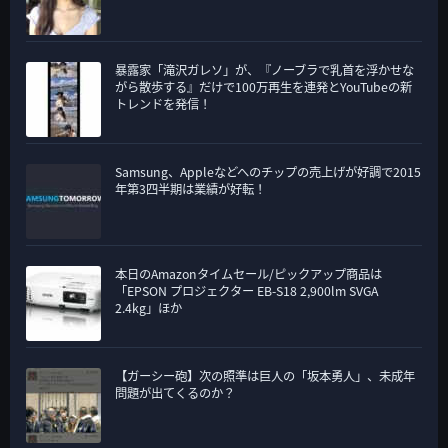
暴露家「滝沢ガレソ」が、『ノーブラで乳首を浮かせな
がら散歩する』だけで100万再生を連発とYouTubeの新
トレンドを発信！
Samsung、Appleなどへのチップの売上げが好調で2015
年第3四半期は業績が好転！
本日のAmazonタイムセール/ピックアップ商品は
「EPSON プロジェクター EB-S18 2,900lm SVGA
2.4kg」ほか
【ガーシー砲】次の照準は巨人の「坂本勇人」、未成年
問題が出てくるのか？