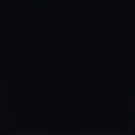
コ
ナ
深層系モッドログ / MODLOG
ン
ビ
ライフ、サイエンス、ガジェットほか、この迷宮を楽しむ人たちへ
テ
ゲ
ン
ー
KINDLE本
ツ
シ
HOME
セール情報
Kindle本
へ
ョ
Kindle日替わりセール、「好きになってはいけない国。韓国発！日本へのまなざし (文春文庫)」199円
ス
ン
キ
に
ッ
移
プ
動
2015年11月10日
M林檎
Kindle本
Kindle日替わりセール、「好きになってはい
けない国。韓国発！日本へのまなざし (文春
文庫)」199円