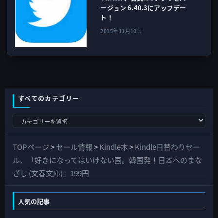
ージョン 6.40.3にアップデー
ト！
2015年11月10日
すべてのカテゴリー
す
べ
て
TOPページ
>
セール情報
>
Kindle本
>
Kindle日替わりセー
の
ル、「好きになってはいけない国。韓国発！日本へのまな
カ
ざし (文春文庫)」199円
テ
ゴ
人気の記事
リ