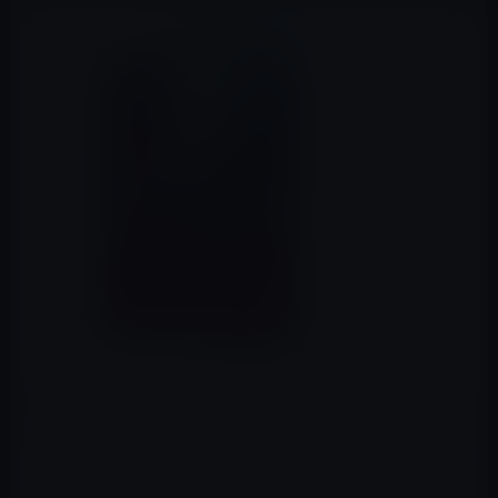
本日（2015年11月10日）のKindle日替わりセールは、
「好きになってはいけない国。韓国発！日本へのまなざ
し (文春文庫)」です。価格は199円となっています。
『「ヨン様より、カン・ドンウォンでしょ」「日本の文