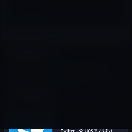
tvOS
前の記事
Apple、tvOS 9.1のSiriで
「Apple Music」の検索や再
生をサポート！
2015年11月10日
iOSアプリ
次の記事
Twitter、公式iOSアプリをバ