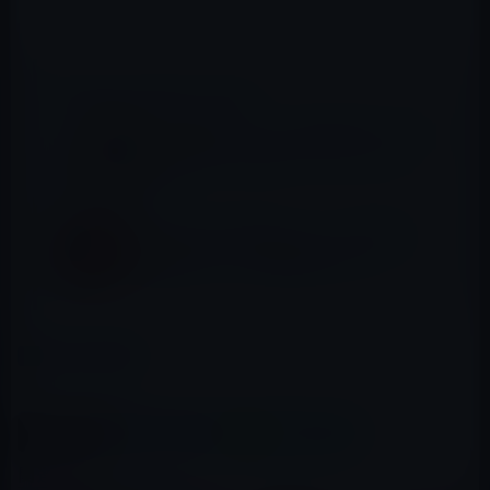
📖 あわせて読みたい記事
Kindle日替わりセール、青山剛（著）『走れ
るカラダになる 体幹「３Ｓ」メソッド』
299円
［Amazon Kindle本セール］【30%OFF】
松岡圭祐デビュー20周年記念フェア
カテゴリー
Kindle本
この記事をシェア
X(Twitter)
Facebook
LINE
B!はてブ
関連記事