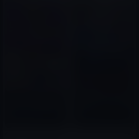
Kindle日替わりセール、イロー
Kindle日替わりセール、青木 雄
ナ アンドルーズ (著)「蒼の略奪
二（著）「ナニワ金融道 ゼニの
者」299円
カラクリがわかるマルクス経済
学」199円
2018年04月12日
2016年09月17日