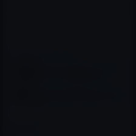
が、近づこうとすればするほど、津軽が解らなくなってき
て――!? 明治時代を生きる女学生・鈴の、愛と波乱の物
語。
iBooks Store → 明治メランコリア(1)
📖 あわせて読みたい記事
iBooks Storeの「今週のマンガ」は、ヒキタ
クニオ（著）「原宿団地物語」無料
iBooks Storeの「今週のマンガ」は、ひらま
つおさむ・花形怜（著）「珈琲どりーむ(1)」
無料
カテゴリー
iBooksストア