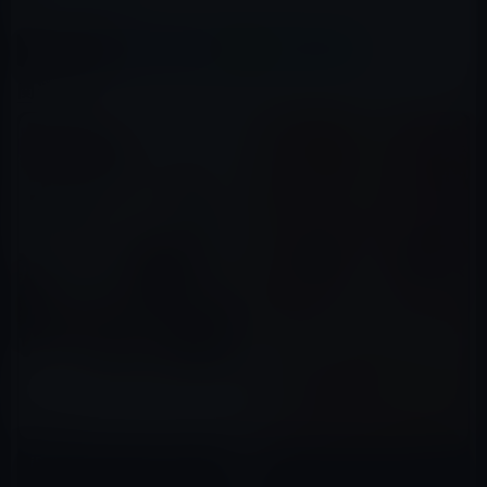
この記事をシェア
X(Twitter)
Facebook
LINE
B!はてブ
関連記事
iBooks Storeの「今週のブッ
iBooks Storeの「今週のマン
ク」は木下半太（著）「悪夢の