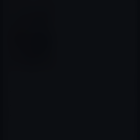
iBooks Storeの「今週のブック」（2015年11月6日〜）
は、リカチ（著）「明治メランコリア(1)」です。価格は
無料となっています。
説明：
変わってしまったのは津軽（つがる）？ それとも――!?
女学生・鈴（すず）と青年・津軽の年の差LOVE、本格ス
タート！ 時は明治、少女時代に遊郭から身請けされた
鈴も15歳。ひとまわり以上、歳の離れた津軽を想う鈴だ