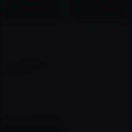
ガ」は、末次由紀（著）「ちは
エレベーター」620円→無料
やふる(1)」無料
2015年07月31日
2015年10月16日
iBooks Storeの「今週のブッ