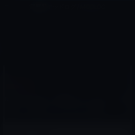
コ
ナ
深層系モッドログ / MODLOG
ン
ビ
ライフ、サイエンス、ガジェットほか、この迷宮を楽しむ人たちへ
テ
ゲ
ン
ー
IBOOKSストア
ツ
シ
HOME
セール情報
iBooksストア
へ
ョ
iBooks Storeの「今週のブック」は、リカチ（著）「明治メランコリア(1)」無料
ス
ン
キ
に
ッ
移
プ
動
2015年11月6日
M林檎
iBooksストア
iBooks Storeの「今週のブック」は、リカチ
（著）「明治メランコリア(1)」無料