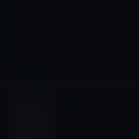
メール
※
サイト
Amazonタイムセール
前の記事
本日のAmazonタイムセール/
ピックアップ商品は「TDK
Life on Record Bluetooth対
応 密閉型ワイヤレスステレオ