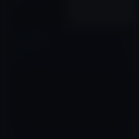
ク」は、「セイヴ・ザ・ラン
ド」無料
2016年07月29日
コメントを残す
メールアドレスが公開されることはありません。
※
が付いている欄は
必須項目です
コメント
※
名前
※