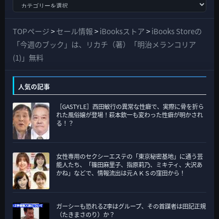
す
べ
て
TOPページ
>
セール情報
>
iBooksストア
>
iBooks Storeの
の
「今週のブック」は、リカチ（著）「明治メランコリア
カ
(1)」無料
テ
ゴ
人気の記事
リ
［GASTYLE］西田敏行の異常な性癖で、実際に骨を折ら
ー
れた風俗嬢が登場！萩本欽一も変わった性癖が明かされ
る！？
女性専用のセクシーエステの「東京秘密基地」に通う芸
能人たち、「篠田麻里子、指原莉乃、ミキティ、大沢あ
かね」などで、情報流出は元ＡＫＳの窪田から！
ガーシーも恐れるZ李はグループ、その首謀者は田記正規
（たきまさのり）か？