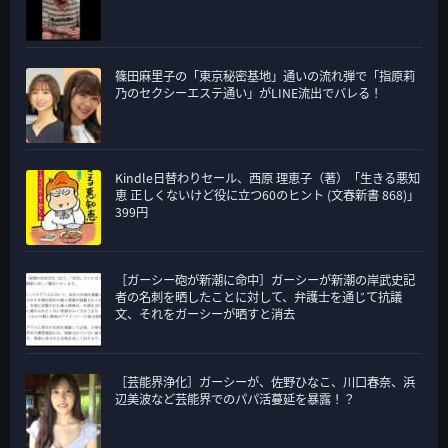
篠田麻里子の「東京秘密基地」通いの流れ弾で「指原莉
乃のセクシーエステ通い」がLINE流出でバレる！
Kindle日替わりセール、西原 理恵子（著）「生きる悪知
恵 正しくないけど役に立つ60のヒント (文春新書 868)」
399円
［ガーシー砲が新潮に命中］ガーシーが新潮の岸武史記
者の名刺を晒したことに対して、弁護士を通じて抗議
文、それをガーシーが晒すと消去
［芸能界浄化］ガーシーが、佐野ひなこ、川口春奈、浜
辺美波など芸能界でのパパ活蔓延を暴露！？