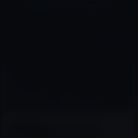
コ
ナ
深層系モッドログ / MODLOG
ン
ビ
ライフ、サイエンス、ガジェットほか、この迷宮を楽しむ人たちへ
テ
ゲ
ン
ー
IPHONE全般
ツ
シ
HOME
iPhone
iPhone全般
iPhoneの破壊シーン多数（ビデオ）
へ
ョ
ス
ン
キ
に
ッ
移
2015年9月26日
M林檎
プ
動
iPhone全般
iPhoneの破壊シーン多数（ビデオ）