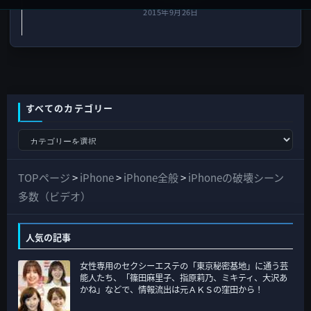
2015年9月26日
すべてのカテゴリー
す
べ
て
TOPページ
>
iPhone
>
iPhone全般
>
iPhoneの破壊シーン
の
多数（ビデオ）
カ
テ
人気の記事
ゴ
女性専用のセクシーエステの「東京秘密基地」に通う芸
リ
能人たち、「篠田麻里子、指原莉乃、ミキティ、大沢あ
ー
かね」などで、情報流出は元ＡＫＳの窪田から！