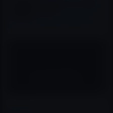
Apple、iPhoneのアクセシビリティ機能を
PRする「Designed for」ビデオシリーズを
YouTubeで公開！
iPhoneのビデオパズル、これはスゴイ！（動画）
（via
Gizmodo
）