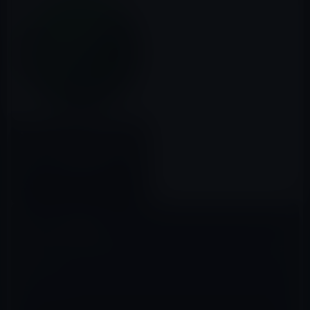
Apple、iPhoneの電源を切って
いても「iPhoneを探す」を機能
させるように改良予定か？
2016年11月05日
コメントを残す
メールアドレスが公開されることはありません。
※
が付いている欄は
必須項目です
コメント
※