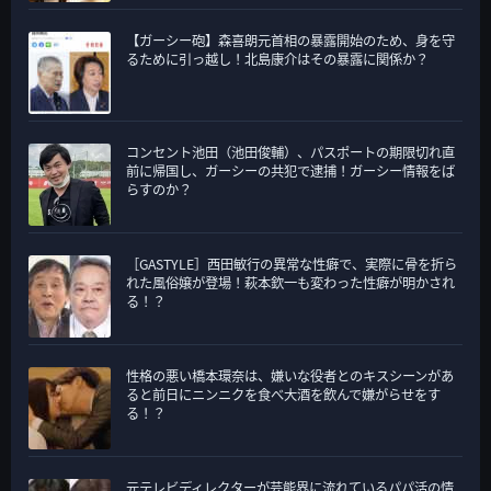
【ガーシー砲】森喜朗元首相の暴露開始のため、身を守
るために引っ越し！北島康介はその暴露に関係か？
コンセント池田（池田俊輔）、パスポートの期限切れ直
前に帰国し、ガーシーの共犯で逮捕！ガーシー情報をば
らすのか？
［GASTYLE］西田敏行の異常な性癖で、実際に骨を折ら
れた風俗嬢が登場！萩本欽一も変わった性癖が明かされ
る！？
性格の悪い橋本環奈は、嫌いな役者とのキスシーンがあ
ると前日にニンニクを食べ大酒を飲んで嫌がらせをす
る！？
元テレビディレクターが芸能界に流れているパパ活の情