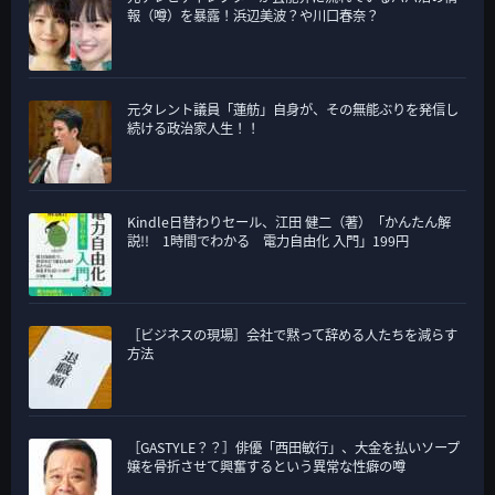
報（噂）を暴露！浜辺美波？や川口春奈？
元タレント議員「蓮舫」自身が、その無能ぶりを発信し
続ける政治家人生！！
Kindle日替わりセール、江田 健二（著）「かんたん解
説!! 1時間でわかる 電力自由化 入門」199円
［ビジネスの現場］会社で黙って辞める人たちを減らす
方法
［GASTYLE？？］俳優「西田敏行」、大金を払いソープ
嬢を骨折させて興奮するという異常な性癖の噂