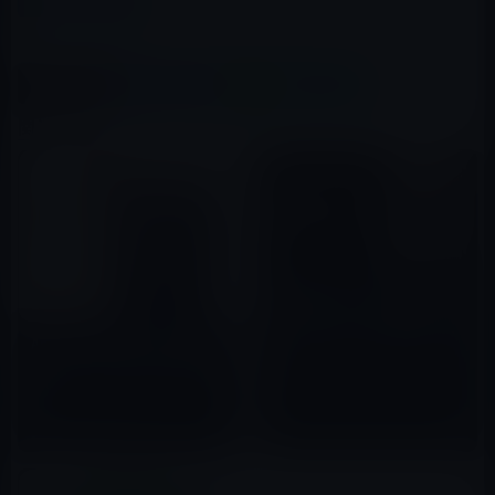
カテゴリー
iPhone全般
この記事をシェア
X(Twitter)
Facebook
LINE
B!はてブ
関連記事
Appleサポート、YouTubeで
「iPhone、iPad、iPod touch
でビデオにフィルタを適用する
Apple、旧型iPhoneの下取り額
方法」を公開！
2020年02月25日
を改定！（多くのモデルで値下
げ）
2018年01月17日