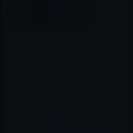
昨日、iPhone 6s / 6s Plusが発売され、旧iPhoneが不要に
なった人も多いかもしれまん。多くの人が下取りに出し
ていると思いますが、一部の人は、壊したい衝動に駆ら
れているのかもしません。
筆者は、下取りにも出さずに古いiPhoneを手元に置いて
おきたいタイプです。壊すなんて・・・・
Diggが以下の通り、破壊シーンを集めたビデオを公開して
います。
📖 あわせて読みたい記事