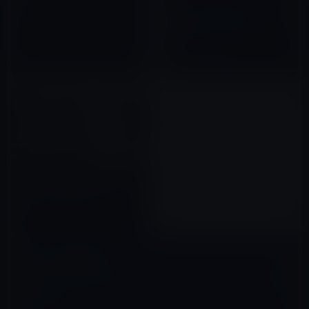
Amazonが今年中にリリース予
2015年08月04日
定のタブレットはクアッドコア
のハイパフォーマンス！
2011年05月18日
Amazon、ロンドンで電動自転
車と徒歩で配達を開始！
2022年07月05日
コメントを残す
メールアドレスが公開されることはありません。
※
が付いている欄は
必須項目です