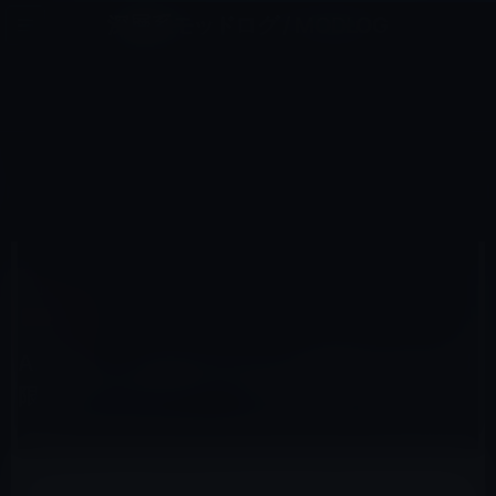
コ
ナ
深層系モッドログ / MODLOG
ン
ビ
ライフ、サイエンス、ガジェットほか、この迷宮を楽しむ人たちへ
テ
ゲ
ン
ー
AMAZON
ツ
シ
HOME
Amazon
へ
ョ
Amazon、Amazonプライム会員のための1日限定セールイベント「prime day」を開始！
ス
ン
キ
に
ッ
移
プ
動
2015年7月15日
M林檎
Amazon
Amazon、Amazonプライム会員のための1日
限定セールイベント「prime day」を開始！