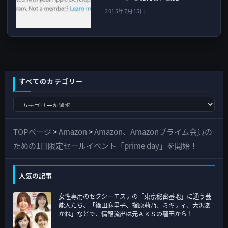
2015年7月15日
すべてのカテゴリー
す
べ
て
TOPページ
>
Amazon
>
Amazon、Amazonプライム会員の
の
ための1日限定セールイベント「prime day」を開始！
カ
テ
人気の記事
ゴ
女性専用のセクシーエステの「東京秘密基地」に通う芸
リ
能人たち、「篠田麻里子、指原莉乃、ミキティ、大沢あ
ー
かね」などで、情報流出は元ＡＫＳの窪田から！