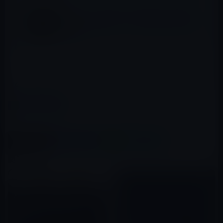
Amazon、「クレヨンしんちゃん：のオリジ
ナル作品（連続ドラマ）を8月3日(水)より無
料公開！
午前0時過ぎからアクセスが集中しているのか、セール中
の商品が表示されにくくなっています。
カテゴリー
Amazon
この記事をシェア
X(Twitter)
Facebook
LINE
B!はてブ
関連記事
Amazon MasterCard新規ご入
会で最大6,000円分のポイントプ
レゼント