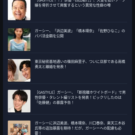
嬢を骨折させて興奮するという異常な性癖の噂
ガーシー、「浜辺美波」「橋本環奈」「佐野ひなこ」の
パパ活金額を公開
東京秘密基地通いの篠田麻里子、ついに旦那である高橋
勇太と離婚を発表！
［GASTYLE］ガーシー、「断捨離ホワイトボード」で男
性俳優・タレント編リストを発表！ビックリしたのは
「佐藤健」の暴露予告！
ガーシーに浜辺美波、橋本環奈、川口春奈、楽天三木谷
氏等の追加暴露を期待！だが、ガーシーへの配慮も必
要！