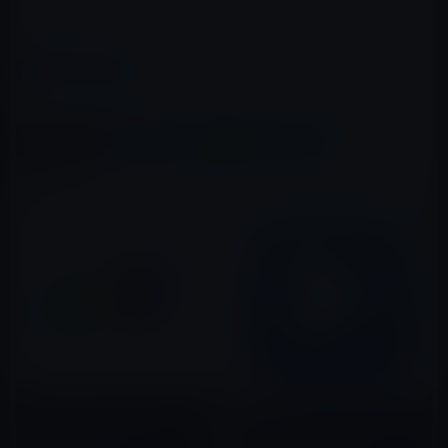
App Store → Little Fox Music Box（無料）
カテゴリー
アプリ
この記事をシェア
X(Twitter)
Facebook
LINE
B!はてブ
関連記事
人気の無料化App、写真にポッ
本日の無料アプリ1本、パソコン
プなテキストやアートワークを
上の動画を再生できる「Air