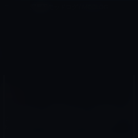
コ
ナ
深層系モッドログ / MODLOG
ン
ビ
ライフ、サイエンス、ガジェットほか、この迷宮を楽しむ人たちへ
テ
ゲ
ン
ー
アプリ
ツ
シ
HOME
セール情報
アプリ
へ
ョ
［App Store・今週のアプリ］ほのぼのと子どもと楽しめる音楽を収録した「Little Fox Music Box – Kids
songs – Sing along」
ス
ン
キ
に
ッ
移
プ
動
2012年7月1日
M林檎
アプリ
［App Store・今週のアプリ］ほのぼのと子
どもと楽しめる音楽を収録した「Little Fox
Music Box – Kids songs – Sing along」