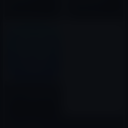
重ねて加工するアプリ
Video HD」360円→0円
「ADDY」1,200→0円
2017年09月20日
2015年06月30日
本日（2019年7月4日）の無料化
iOSアプリ、物忘れ防止の簡単ア
ラーム「リマインダー、アラー
ム、速い！」480円→0円
2019年07月04日
コメントを残す