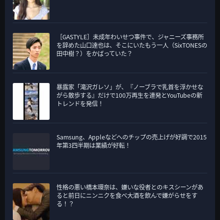
［GASTYLE］未成年わいせつ事件で、ジャニーズ事務所
を辞めた山口達也は、そこにいたもう一人（SixTONESの
田中樹？）をかばっていた？
暴露家「滝沢ガレソ」が、『ノーブラで乳首を浮かせな
がら散歩する』だけで100万再生を連発とYouTubeの新
トレンドを発信！
Samsung、Appleなどへのチップの売上げが好調で2015
年第3四半期は業績が好転！
性格の悪い橋本環奈は、嫌いな役者とのキスシーンがあ
ると前日にニンニクを食べ大酒を飲んで嫌がらせをす
る！？