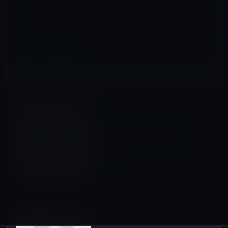
サイト
iPad（iPad/Air）
前の記事
シャープ製IGZOディスプレイ
を搭載した薄型iPadは発売さ
れるのか？
2012年7月1日
iPad mini
次の記事