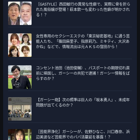
［GASTYLE］西田敏行の異常な性癖で、実際に骨を折ら
ー
れた風俗嬢が登場！萩本欽一も変わった性癖が明かされ
る！？
女性専用のセクシーエステの「東京秘密基地」に通う芸
能人たち、「篠田麻里子、指原莉乃、ミキティ、大沢あ
かね」などで、情報流出は元ＡＫＳの窪田から！
コンセント池田（池田俊輔）、パスポートの期限切れ直
前に帰国し、ガーシーの共犯で逮捕！ガーシー情報をば
らすのか？
【ガーシー砲】次の照準は巨人の「坂本勇人」、未成年
問題が出てくるのか？
［芸能界浄化］ガーシーが、佐野ひなこ、川口春奈、浜
辺美波など芸能界でのパパ活蔓延を暴露！？