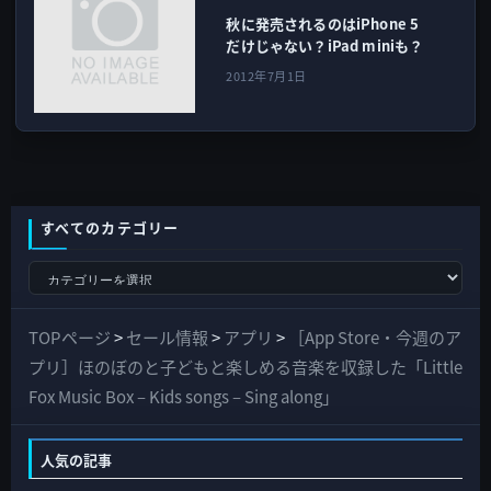
秋に発売されるのはiPhone 5
だけじゃない？iPad miniも？
2012年7月1日
すべてのカテゴリー
す
べ
て
TOPページ
>
セール情報
>
アプリ
>
［App Store・今週のア
の
プリ］ほのぼのと子どもと楽しめる音楽を収録した「Little
カ
Fox Music Box – Kids songs – Sing along」
テ
ゴ
人気の記事
リ