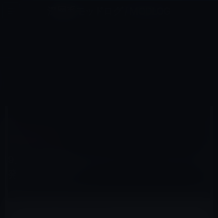
コ
ナ
深層系モッドログ / MODLOG
ン
ビ
ライフ、サイエンス、ガジェットほか、この迷宮を楽しむ人たちへ
テ
ゲ
ン
ー
その他のセール
ツ
シ
HOME
セール情報
その他のセール
へ
ョ
9月には次期iPhoneだけでなく、iPad miniも発売されるのか？
ス
ン
キ
に
ッ
移
プ
動
2012年6月5日
M林檎
その他のセール
9月には次期iPhoneだけでなく、iPad miniも
発売されるのか？