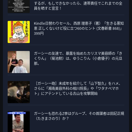
するが、もしできなかったら、連帯責任でこれまでの全
員を晒すと宣言！
Kindle日替わりセール、西原 理恵子（著）「生きる悪知
恵 正しくないけど役に立つ60のヒント (文春新書 868)」
399円
ガーシーの友達で、暴露を始めたカリスマ美容師の「き
くりん」（菊池勲）は、ゆうこりん（小倉優子）の元旦
那。
［ガーシー砲］未成年を紹介して「山下智久」をハメ、
さらに「湘南美容外科の相川院長」や「ワタナベマホ
ト」にアテンドしている古山を攻撃開始
ガーシーも恐れるZ李はグループ、その首謀者は田記正規
（たきまさのり）か？