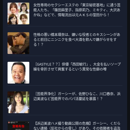
女性専用のセクシーエステの「東京秘密基地」に通う芸
能人たち、「篠田麻里子、指原莉乃、ミキティ、大沢あ
かね」などで、情報流出は元ＡＫＳの窪田から！
性格の悪い橋本環奈は、嫌いな役者とのキスシーンがあ
ると前日にニンニクを食べ大酒を飲んで嫌がらせをす
る！？
［GASTYLE？？］俳優「西田敏行」、大金を払いソープ
嬢を骨折させて興奮するという異常な性癖の噂
［芸能界浄化］ガーシーが、佐野ひなこ、川口春奈、浜
辺美波など芸能界でのパパ活蔓延を暴露！？
【浜辺美波ハメ撮り動画公開の危機】ガーシー、くだら
ない連絡（反社からの脅し）があり、その依頼者を追及