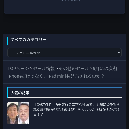
すべてのカテゴリー
す
べ
て
TOPページ
>
セール情報
>
その他のセール
>
9月には次期
の
iPhoneだけでなく、iPad miniも発売されるのか？
カ
テ
人気の記事
ゴ
［GASTYLE］西田敏行の異常な性癖で、実際に骨を折ら
リ
れた風俗嬢が登場！萩本欽一も変わった性癖が明かされ
ー
る！？