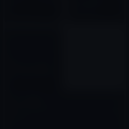
スマホ中毒、iPhone中毒激増
ディスプレイが透明！こんな
中！？
iPhone 5が欲しい。
2012年01月04日
2012年06月19日
新たなパクリ？ Samsungが
Galaxy TabのテレビCMに
iPhone 4Sと同じ子役を起用！
2012年01月03日
コメントを残す
メールアドレスが公開されることはありません。
※
が付いている欄は
必須項目です
コメント
※