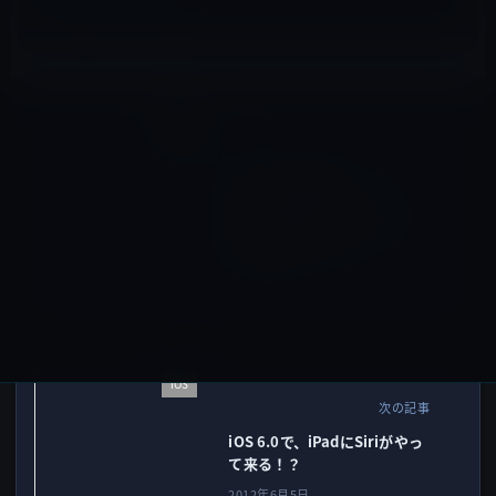
iOS
前の記事
iOS 6.0の新機能は、すでに
OS X Mountain
Lion（Developer Preview)
に搭載されいている。
2012年6月5日
iOS
次の記事
iOS 6.0で、iPadにSiriがやっ
て来る！？
2012年6月5日