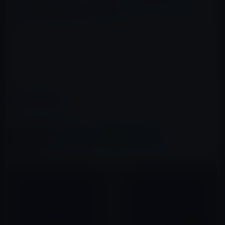
次期iPhoneのリリースを控え、AppleがiPhone 4Sの
発注量を大きく減らしている
ほかに9月には7.85インチディスプレイで、iPad 2と同じ
1,024×768ピクセル解像度をもったiPad miniが発売され
るとしています。
カテゴリー
その他のセール
この記事をシェア
X(Twitter)
Facebook
LINE
B!はてブ
関連記事