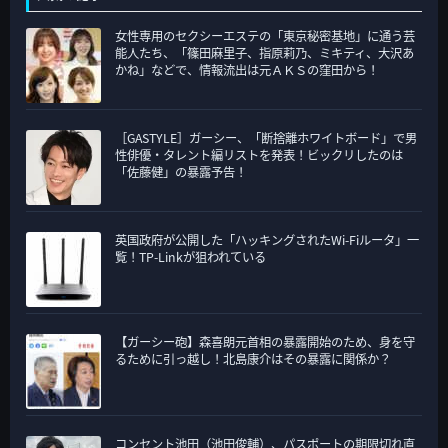
ゴ
女性専用のセクシーエステの「東京秘密基地」に通う芸
リ
能人たち、「篠田麻里子、指原莉乃、ミキティ、大沢あ
ー
かね」などで、情報流出は元ＡＫＳの窪田から！
［GASTYLE］ガーシー、「断捨離ホワイトボード」で男
性俳優・タレント編リストを発表！ビックリしたのは
「佐藤健」の暴露予告！
英国政府が公開した「ハッキングされたWi-Fiルータ」一
覧！TP-Linkが狙われている
【ガーシー砲】森喜朗元首相の暴露開始のため、身を守
るために引っ越し！北島康介はその暴露に関係か？
コンセント池田（池田俊輔）、パスポートの期限切れ直