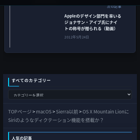
次の記事
Appleのデザイン部門を率いる
ジョナサン・アイブ氏にナイ
トの称号が贈られる（動画）
2012年5月24日
すべてのカテゴリー
す
べ
て
TOPページ
>
macOS
>
Sierra以前
>
OS X Mountain Lionに
の
Siriのようなディクテーション機能を搭載か？
カ
テ
人気の記事