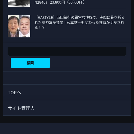
N2840」 23,800円（60％OFF）
［GASTYLE］西田敏行の異常な性癖で、実際に骨を折ら
れた風俗嬢が登場！萩本欽一も変わった性癖が明かされ
る！？
検索
検索
TOPへ
サイト管理人