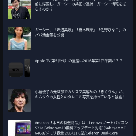
前に帰国し、ガーシーの共犯で逮捕！ガーシー情報をば
らすのか？
ガーシー、「浜辺美波」「橋本環奈」「佐野ひなこ」の
パパ活金額を公開
Apple TV(第5世代）の量産は2016年第1四半期か？？
小倉優子の元旦那でカリスマ美容師の「きくりん」が、
キムタクの女性とのタレコミ写真を持っていると暴露！
Amazon「本日の特選商品」は「Lenovo ノートパソコン
S21e [Windows10無料アップデート対応](64bit/eMMC
64GB/メモリ容量 2GB/11.6型/Celeron Dual-Core