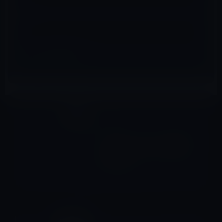
サイト
iCloud
前の記事
IBMが、セキュリティ対策のた
め、社内でSiriやiCloudの使
用を禁止！
2012年5月24日
社員の動向