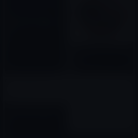
AppleがOS X Lion 10.7.3
build［11D46］を開発者にリ
リース！
2012年01月19日
Apple、macOS 10.12.1を正式
に公開！
2016年10月25日
Apple、FaceTimeカメラ・ドラ
イバーアップデートを公開
2015年07月30日