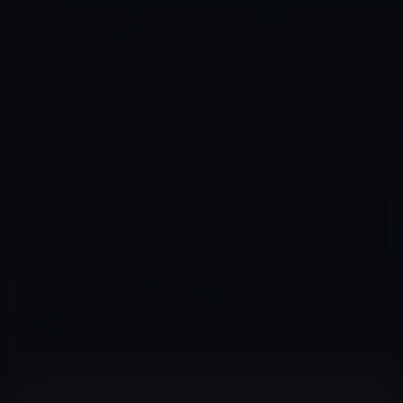
コ
ナ
深層系モッドログ / MODLOG
ン
ビ
ライフ、サイエンス、ガジェットほか、この迷宮を楽しむ人たちへ
テ
ゲ
ン
ー
SIERRA以前
ツ
シ
HOME
macOS
Sierra以前
OS X Mountain LionにSiriのようなディクテーション機能を搭載か？
へ
ョ
ス
ン
キ
に
ッ
移
プ
動
2012年5月24日
M林檎
Sierra以前
OS X Mountain LionにSiriのようなディクテ
ーション機能を搭載か？