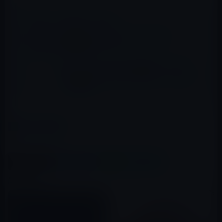
📖 あわせて読みたい記事
Appleとして最後のJava Update（Developer
Preview）を開発者にリリース！
OS X 10.11 El Capitanの新機能、Finderに
「iCloud Drive」のアップロード・インジケ
ータを表示
カテゴリー
Sierra以前
この記事をシェア
X(Twitter)
Facebook
LINE
B!はてブ
関連記事