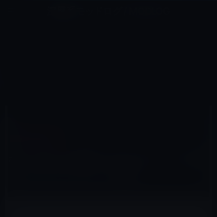
コ
ナ
深層系モッドログ / MODLOG
ン
ビ
ライフ、サイエンス、ガジェットほか、この迷宮を楽しむ人たちへ
テ
ゲ
ン
ー
IPAD（IPAD/AIR）
ツ
シ
HOME
iPad
iPad（iPad/Air）
へ
ョ
ホームボタンを確認！iPad 3のフロント部分（デジタイザ）のリーク写真！
ス
ン
キ
に
ッ
移
プ
動
2012年3月2日
M林檎
iPad（iPad/Air）
ホームボタンを確認！iPad 3のフロント部分
（デジタイザ）のリーク写真！