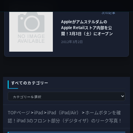
ストア＆顧客サービス
次の記事
Appleがアムステルダムの
Apple Retailストア内部を公
開！3月3日（土）にオープン
2012年3月2日
すべてのカテゴリー
す
べ
て
TOPページ
>
iPad
>
iPad（iPad/Air）
>
ホームボタンを確
の
認！iPad 3のフロント部分（デジタイザ）のリーク写真！
カ