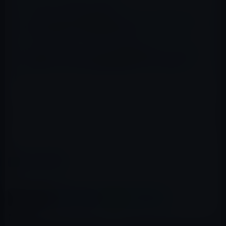
📖 あわせて読みたい記事
Sony Tabletの公式動画公開。スマートでスタイリシュ
なSony流デザインでiPad 2に対抗！
iPad 3にRetinaディスプレイ搭載の証拠か？ iBooks
2関連ファイルの中に解像度2倍のイメージを発見。
今回のデジタイザの写真によって、物理的なメインボタン
が取り去られていないことや白と黒のボディがること、ま
た、デジタイザとロジックボードの接続コネクタの形状
がiPad 2と異なっていることが分かります。
カテゴリー
iPad（iPad/Air）
この記事をシェア
X(Twitter)
Facebook
LINE
B!はてブ
関連記事