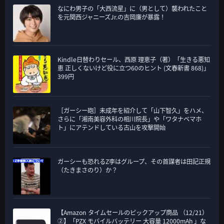
なにわ男子の「大西流星」に（男として）襲われたこと
を元関西ジャニーズJr.の吉岡廉が暴露！
Kindle日替わりセール、西原 理恵子（著）「生きる悪知
恵 正しくないけど役に立つ60のヒント (文春新書 868)」
399円
［ガーシー砲］未成年を紹介して「山下智久」をハメ、
さらに「湘南美容外科の相川院長」や「ワタナベマホ
ト」にアテンドしている古山を攻撃開始
ガーシーも恐れるZ李はグループ、その首謀者は田記正規
（たきまさのり）か？
【Amazon タイムセールのピックアップ商品 （12/21）
②】「PZX モバイルバッテリー 大容量 12000mAh 」な