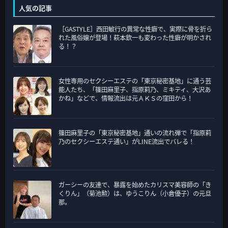
テ
人気の記事
ゴ
［GASTYLE］西田敏行の異常な性癖で、実際に骨を折ら
リ
れた風俗嬢が登場！萩本欽一も変わった性癖が明かされ
ー
る！？
女性専用のセクシーエステの「東京秘密基地」に通う芸
能人たち、「篠田麻里子、指原莉乃、ミキティ、大沢あ
かね」などで、情報流出は元ＡＫＳの窪田から！
篠田麻里子の「東京秘密基地」通いの流れ弾で「指原莉
乃のセクシーエステ通い」がLINE流出でバレる！
ガーシーの友達で、暴露を始めたカリスマ美容師の「き
くりん」（菊池勲）は、ゆうこりん（小倉優子）の元旦
那。