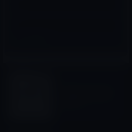
サイト
電子書籍
前の記事
AmazonのKindleに強力な助
っ人登場！角川書店が電子書
籍配信を了承
2012年3月2日