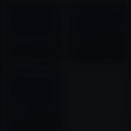
Appleの「iPadのモデルを比較
新しいiPad、年内にマイナーチ
する」で新旧のスペックを確認
ェンジか？
しよう！
2012年07月05日
2012年03月09日
iPad 2の新コマーシャルのテー
マは ” Learn “ アメリカ国内
CM（動画）
2011年09月02日