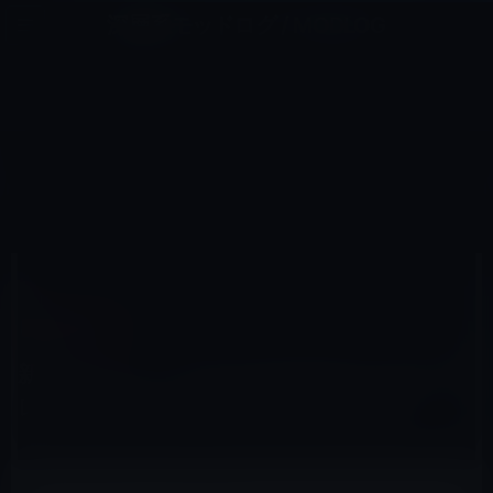
コ
ナ
深層系モッドログ / MODLOG
ン
ビ
ライフ、サイエンス、ガジェットほか、この迷宮を楽しむ人たちへ
テ
ゲ
ン
ー
その他のセール
ツ
シ
HOME
セール情報
その他のセール
へ
ョ
新たなパクリ？ SamsungがGalaxy TabのテレビCMにiPhone 4Sと同じ子役を起用！
ス
ン
キ
に
ッ
移
プ
動
2012年1月3日
M林檎
その他のセール
新たなパクリ？ SamsungがGalaxy Tabのテ
レビCMにiPhone 4Sと同じ子役を起用！