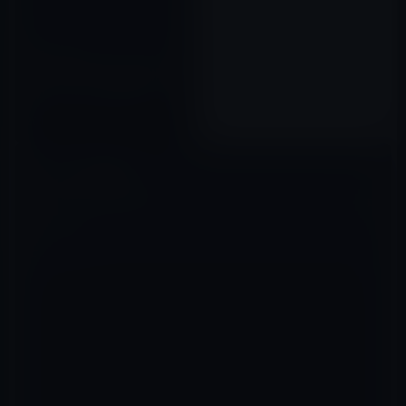
［都市伝説」iPhoneのイヤホン
ジャックからパイナップルの匂
いがするという噂が海外にも飛
び火？
2012年04月17日
コメントを残す
メールアドレスが公開されることはありません。
※
が付いている欄は
必須項目です
コメント
※