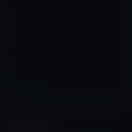
名前
※
メール
※
サイト
ストア＆顧客サービス
前の記事