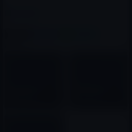
カテゴリー
その他のセール
この記事をシェア
X(Twitter)
Facebook
LINE
B!はてブ
関連記事
au、iPhone 4Sで「待ちうた」
女子中高生はAndroidスマホよ
の楽曲が購入可能に！
りもiPhoneが大好き！
2012年05月09日
2012年04月22日