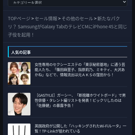
す
べ
て
TOPページ
>
セール情報
>
その他のセール
>
新たなパク
の
リ？ SamsungがGalaxy TabのテレビCMにiPhone 4Sと同じ
カ
子役を起用！
テ
ゴ
人気の記事
リ
女性専用のセクシーエステの「東京秘密基地」に通う芸
ー
能人たち、「篠田麻里子、指原莉乃、ミキティ、大沢あ
かね」などで、情報流出は元ＡＫＳの窪田から！
［GASTYLE］ガーシー、「断捨離ホワイトボード」で男
性俳優・タレント編リストを発表！ビックリしたのは
「佐藤健」の暴露予告！
英国政府が公開した「ハッキングされたWi-Fiルータ」一
覧！TP-Linkが狙われている