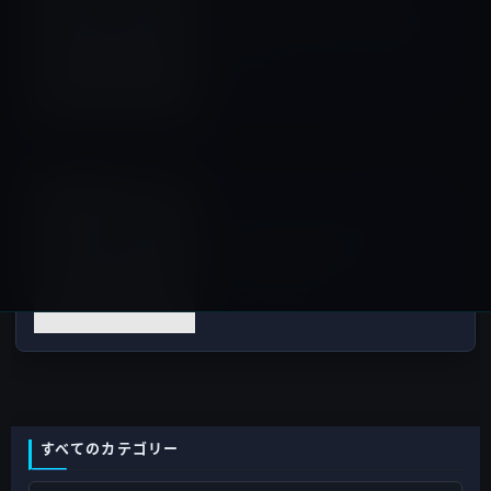
App Storeの初売り「Lucky
Bag」のアタリとハズレの中
身！
2012年1月2日
iOSアプリ
次の記事
Appleの不可解なアプリ
「GameStore」
2012年1月3日
すべてのカテゴリー