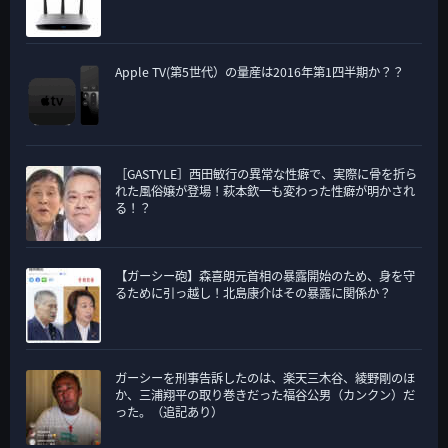
Apple TV(第5世代）の量産は2016年第1四半期か？？
［GASTYLE］西田敏行の異常な性癖で、実際に骨を折ら
れた風俗嬢が登場！萩本欽一も変わった性癖が明かされ
る！？
【ガーシー砲】森喜朗元首相の暴露開始のため、身を守
るために引っ越し！北島康介はその暴露に関係か？
ガーシーを刑事告訴したのは、楽天三木谷、綾野剛のほ
か、三浦翔平の取り巻きだった福谷公男（カンクン）だ
った。（追記あり）