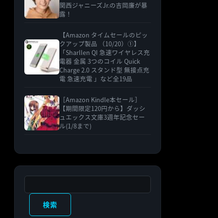
関西ジャニーズJr.の吉岡廉が暴
露！
【Amazon タイムセールのピッ
クアップ製品 （10/20）①】
「Sharllen QI 急速ワイヤレス充
電器 金属 3つのコイル Quick
Charge 2.0 スタンド型 無接点充
電 急速充電 」など全19品
［Amazon Kindle本セール］
【期間限定120円から】ダッシ
ュエックス文庫3週年記念セー
ル(1/8まで)
検索
検索