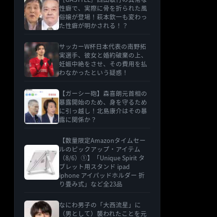
性癖で、実際に骨を折られた風
俗嬢が登場！萩本欽一も変わっ
た性癖が明かされる！？
サッカーW杯日本代表の南野拓
実選手、彼女と婚約破棄の上、
妊娠中絶をさせ、その費用を払
わなかったという疑惑！
【ガーシー砲】森喜朗元首相の
暴露開始のため、身を守るため
に引っ越し！北島康介はその暴
露に関係か？
【数量限定Amazonタイムセー
ルのピックアップ・アイテム
（8/6）①】「Unique Spirit タ
ブレット用スタンド ipad
iphone アイパッドホルダー 折
り畳み式」など全23品
なにわ男子の「大西流星」に
（男として）襲われたことを元