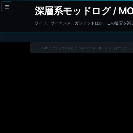
コ
ナ
深層系モッドログ / MO
ン
ビ
テ
ゲ
ライフ、サイエンス、ガジェットほか、この迷宮を楽
ン
ー
ツ
シ
へ
ョ
HOME
アクセサリなど
Bluetoothキーボード
［アクセサリー］
ス
ン
キ
に
ッ
移
プ
動