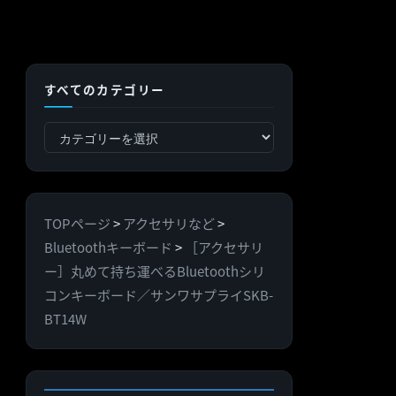
すべてのカテゴリー
す
べ
て
の
TOPページ
>
アクセサリなど
>
カ
Bluetoothキーボード
>
［アクセサリ
テ
ー］丸めて持ち運べるBluetoothシリ
ゴ
コンキーボード／サンワサプライSKB-
リ
BT14W
ー