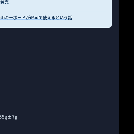
に発売
oothキーボードがiPadで使えるという話
5g±7g