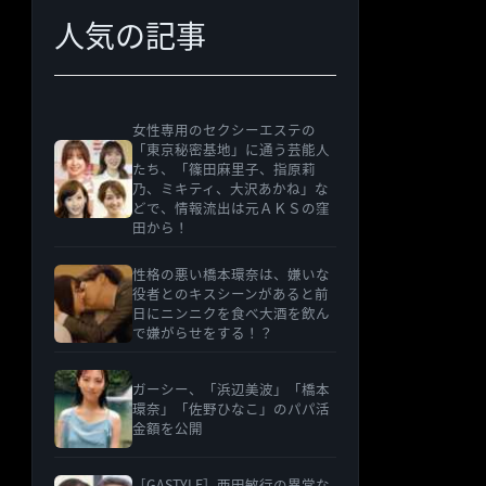
人気の記事
女性専用のセクシーエステの
「東京秘密基地」に通う芸能人
たち、「篠田麻里子、指原莉
乃、ミキティ、大沢あかね」な
どで、情報流出は元ＡＫＳの窪
田から！
性格の悪い橋本環奈は、嫌いな
役者とのキスシーンがあると前
日にニンニクを食べ大酒を飲ん
で嫌がらせをする！？
ガーシー、「浜辺美波」「橋本
環奈」「佐野ひなこ」のパパ活
金額を公開
［GASTYLE］西田敏行の異常な