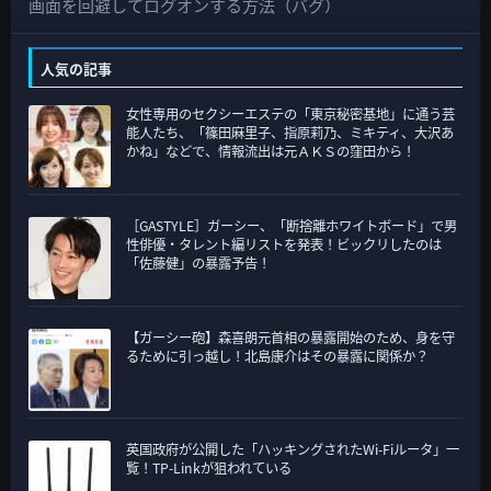
の
画面を回避してログオンする方法（バグ）
カ
テ
人気の記事
ゴ
女性専用のセクシーエステの「東京秘密基地」に通う芸
リ
能人たち、「篠田麻里子、指原莉乃、ミキティ、大沢あ
ー
かね」などで、情報流出は元ＡＫＳの窪田から！
［GASTYLE］ガーシー、「断捨離ホワイトボード」で男
性俳優・タレント編リストを発表！ビックリしたのは
「佐藤健」の暴露予告！
【ガーシー砲】森喜朗元首相の暴露開始のため、身を守
るために引っ越し！北島康介はその暴露に関係か？
英国政府が公開した「ハッキングされたWi-Fiルータ」一
覧！TP-Linkが狙われている