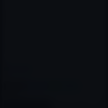
これらの一連の操作を防ぐには、前述のiPadカバーによ
るロック／ロック解除」をオフにするしか方法はありま
せん。そうするとSmart Coverを閉じてもスリープ（オ
フ）にはならないし、開けてもスリープ解除（オン）にな
らないので、Smart Coverのメリットが半減します。
このバグは次のバージョンアップで修正されるものと思
われます。
カテゴリー
iPad（iPad/Air）
この記事をシェア
X(Twitter)
Facebook
LINE
B!はてブ
関連記事