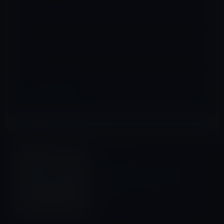
メール
※
サイト
その他のiPhone
前の記事
iPhone 4SとSiriのCM（動
画）
2011年10月21日