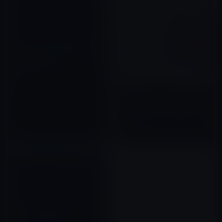
オーストラリアに続き、ヨーロ
ッパでも新しいiPadの「4G」呼
称が問題となる
2012年03月29日
iPad Air 4、スリムベゼル、ディ
スプレイに埋め込まれたTouch
ID電源ボタン、USB-C搭載！？
2020年08月27日
新しいiPadの新テレビCM「Do
It All」（アメリカ）