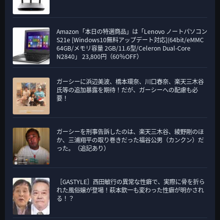
Amazon「本日の特選商品」は「Lenovo ノートパソコン
S21e [Windows10無料アップデート対応](64bit/eMMC
64GB/メモリ容量 2GB/11.6型/Celeron Dual-Core
N2840」 23,800円（60％OFF）
ガーシーに浜辺美波、橋本環奈、川口春奈、楽天三木谷
氏等の追加暴露を期待！だが、ガーシーへの配慮も必
要！
ガーシーを刑事告訴したのは、楽天三木谷、綾野剛のほ
か、三浦翔平の取り巻きだった福谷公男（カンクン）だ
った。（追記あり）
［GASTYLE］西田敏行の異常な性癖で、実際に骨を折ら
れた風俗嬢が登場！萩本欽一も変わった性癖が明かされ
る！？