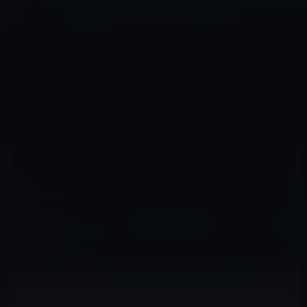
コ
ナ
深層系モッドログ / MODLOG
ン
ビ
ライフ、サイエンス、ガジェットほか、この迷宮を楽しむ人たちへ
テ
ゲ
ン
ー
IPAD（IPAD/AIR）
ツ
シ
HOME
iPad
iPad（iPad/Air）
iPad 2でパスコード画面を回避してログオンする方法（バグ）
へ
ョ
ス
ン
キ
に
ッ
移
プ
動
2011年10月21日
M林檎
iPad（iPad/Air）
iPad 2でパスコード画面を回避してログオン
する方法（バグ）