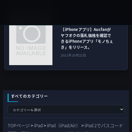
iOSアプリ
次の記事
【iPhoneアプリ】Aucfanが
ヤフオクの落札価格を確認で
きるiPhoneアプリ「モノちぇ
き」をリリース。
2011年10月22日
すべてのカテゴリー
す
べ
て
TOPページ
>
iPad
>
iPad（iPad/Air）
>
iPad 2でパスコード