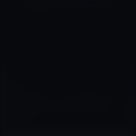
コ
ナ
深層系モッドログ / MODLOG
ン
ビ
ライフ、サイエンス、ガジェットほか、この迷宮を楽しむ人たちへ
テ
ゲ
ン
ー
その他のIPHONE
ツ
シ
HOME
iPhone
その他のiPhone
へ
ョ
［iPhone対決］ウェブの表示速度は①iPhone 4S ②iPhone 3GS ③iPhone 4 !?（動画あり）
ス
ン
キ
に
ッ
移
プ
動
2011年10月15日
M林檎
その他のiPhone
［iPhone対決］ウェブの表示速度は
①iPhone 4S ②iPhone 3GS ③iPhone 4 !?
（動画あり）