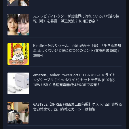
元テレビディレクターが芸能界に流れているパパ活の情
報（噂）を暴露！浜辺美波？や川口春奈？
Kindle日替わりセール、西原 理恵子（著）「生きる悪知
恵 正しくないけど役に立つ60のヒント (文春新書 868)」
399円
Amazon、Anker PowerPort PD 1 & USB-C & ライトニ
ングケーブル (0.9m ホワイト) セットモデル (PD対応
18W USB-C 急速充電器)を43%Offで販売！
GASTYLE【3HREE FREE第五回前編】ゲスト/ 西川貴教 &
宮迫博之で、西川貴教とガーシーは和解！