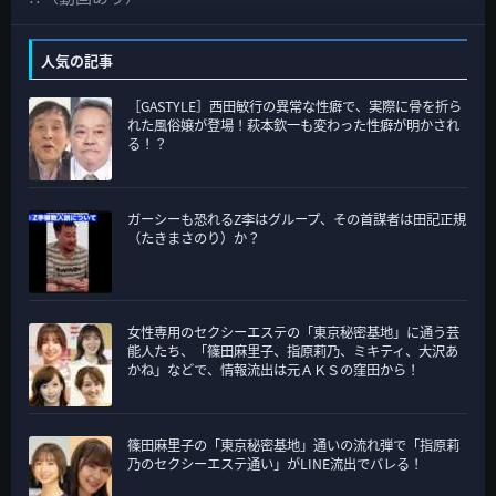
テ
ゴ
人気の記事
リ
［GASTYLE］西田敏行の異常な性癖で、実際に骨を折ら
ー
れた風俗嬢が登場！萩本欽一も変わった性癖が明かされ
る！？
ガーシーも恐れるZ李はグループ、その首謀者は田記正規
（たきまさのり）か？
女性専用のセクシーエステの「東京秘密基地」に通う芸
能人たち、「篠田麻里子、指原莉乃、ミキティ、大沢あ
かね」などで、情報流出は元ＡＫＳの窪田から！
篠田麻里子の「東京秘密基地」通いの流れ弾で「指原莉
乃のセクシーエステ通い」がLINE流出でバレる！