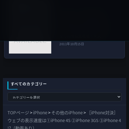
次の記事
【iOS 5】 ［iPhone 4S・
iPhone 4］カメラ機能がロッ
ク画面から使えるようにな
り、トリミング搭載など撮影
後の画像編集機能も充実！。
2011年10月15日
すべてのカテゴリー
す
べ
て
TOPページ
>
iPhone
>
その他のiPhone
>
［iPhone対決］
の
ウェブの表示速度は①iPhone 4S ②iPhone 3GS ③iPhone 4
カ
!?（動画あり）