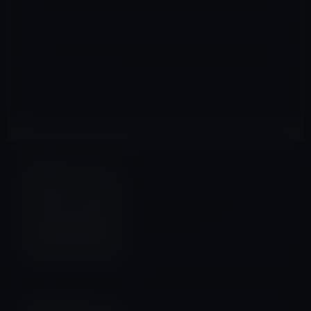
サイト
業績・企業価値
前の記事
iPhone 4Sの販売が好調で
Apple株が高騰！
2011年10月15日
iOS 10以前