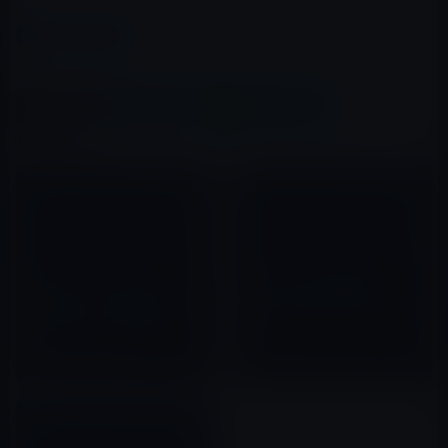
カテゴリー
iOSアプリ
この記事をシェア
X(Twitter)
Facebook
LINE
B!はてブ
関連記事
【iPhone・iPadアプリ」ピン
[ iOSアプリ値下げ情報］
クフロイド・ファン必見！？
Tweetings HD for Twitterほ
［This Day in Pink Floyd］
か
2011年11月16日
2012年07月08日