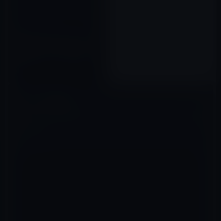
［iPhoneアプリ］トレーニング
用の動画を109種類も公開する
「無料でトレーニング動画！う
ちトレ」
2012年07月04日
コメントを残す
メールアドレスが公開されることはありません。
※
が付いている欄は
必須項目です
コメント
※