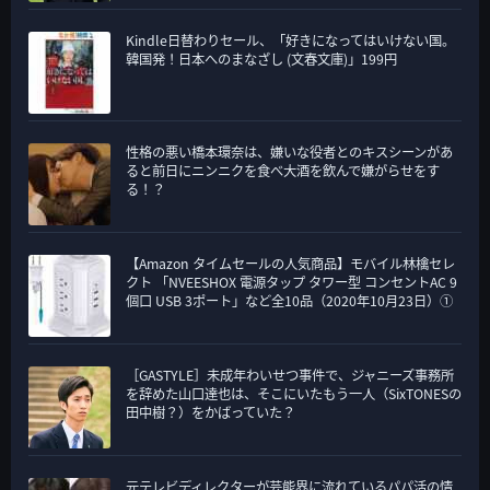
Kindle日替わりセール、「好きになってはいけない国。
韓国発！日本へのまなざし (文春文庫)」199円
性格の悪い橋本環奈は、嫌いな役者とのキスシーンがあ
ると前日にニンニクを食べ大酒を飲んで嫌がらせをす
る！？
【Amazon タイムセールの人気商品】モバイル林檎セレ
クト 「NVEESHOX 電源タップ タワー型 コンセントAC 9
個口 USB 3ポート」など全10品（2020年10月23日）①
［GASTYLE］未成年わいせつ事件で、ジャニーズ事務所
を辞めた山口達也は、そこにいたもう一人（SixTONESの
田中樹？）をかばっていた？
元テレビディレクターが芸能界に流れているパパ活の情