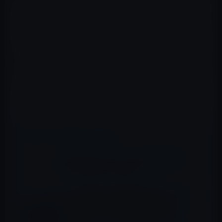
白いパレット（ディスプレイ）をなぞ
ると、どんどん虫が現れるという単純
なアプリです。
画面をゆっくりとスワイプするとミミズや蛇のような虫
が現れ、素早くスワイプすると、細切れになった虫が登
場します。
また、画面を指でタップすると小さな虫が出現します。
📖 あわせて読みたい記事
スクエアエニックス、「FINAL FANTASY
VII」をApp Storeで公開！
データ収集企業に位置情報を送信するアプリ
は「ASKfm、NOAA Weather Radar、
Homes.com、Perfect365、C25K 5K