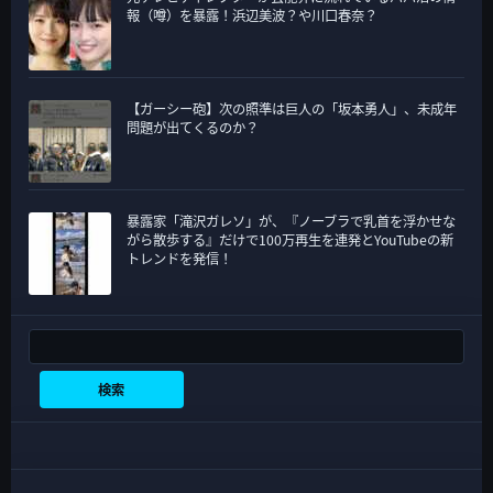
報（噂）を暴露！浜辺美波？や川口春奈？
【ガーシー砲】次の照準は巨人の「坂本勇人」、未成年
問題が出てくるのか？
暴露家「滝沢ガレソ」が、『ノーブラで乳首を浮かせな
がら散歩する』だけで100万再生を連発とYouTubeの新
トレンドを発信！
検索
検索