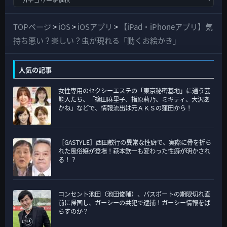
べ
て
TOPページ
>
iOS
>
iOSアプリ
>
【iPad・iPhoneアプリ】気
の
持ち悪い？楽しい？虫が現れる「動くお絵かき」
カ
テ
人気の記事
ゴ
女性専用のセクシーエステの「東京秘密基地」に通う芸
リ
能人たち、「篠田麻里子、指原莉乃、ミキティ、大沢あ
ー
かね」などで、情報流出は元ＡＫＳの窪田から！
［GASTYLE］西田敏行の異常な性癖で、実際に骨を折ら
れた風俗嬢が登場！萩本欽一も変わった性癖が明かされ
る！？
コンセント池田（池田俊輔）、パスポートの期限切れ直
前に帰国し、ガーシーの共犯で逮捕！ガーシー情報をば
らすのか？