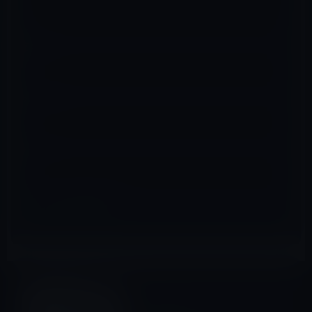
名前
※
メール
※
サイト
IT総合
前の記事