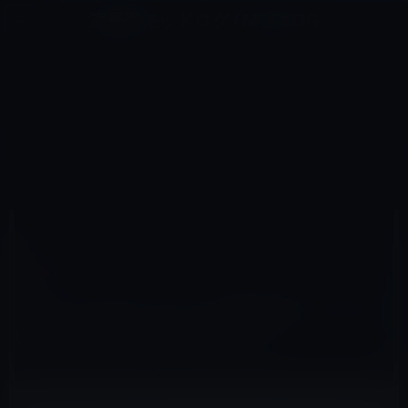
コ
ナ
深層系モッドログ / MODLOG
ン
ビ
ライフ、サイエンス、ガジェットほか、この迷宮を楽しむ人たちへ
テ
ゲ
ン
ー
IOSアプリ
ツ
シ
HOME
iOS
iOSアプリ
へ
ョ
【iPad・iPhoneアプリ】気持ち悪い？楽しい？虫が現れる「動くお絵かき」
ス
ン
キ
に
ッ
移
プ
動
2011年8月20日
M林檎
iOSアプリ
【iPad・iPhoneアプリ】気持ち悪い？楽し
い？虫が現れる「動くお絵かき」