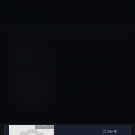
iOSアプリ
前の記事
【iPad・iPhoneアプリ】
PlainTextはDropboxと同期
できるシンプルで使いやすい
テキストエディタ［無料］で
す。
2010年10月11日
iOSアプリ
次の記事