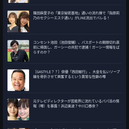
篠田麻里子の「東京秘密基地」通いの流れ弾で「指原莉
乃のセクシーエステ通い」がLINE流出でバレる！
コンセント池田（池田俊輔）、パスポートの期限切れ直
前に帰国し、ガーシーの共犯で逮捕！ガーシー情報をば
らすのか？
［GASTYLE？？］俳優「西田敏行」、大金を払いソープ
嬢を骨折させて興奮するという異常な性癖の噂
元テレビディレクターが芸能界に流れているパパ活の情
報（噂）を暴露！浜辺美波？や川口春奈？