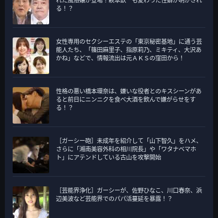
れた風俗嬢が登場！萩本欽一も変わった性癖が明かされ
ー
る！？
女性専用のセクシーエステの「東京秘密基地」に通う芸
能人たち、「篠田麻里子、指原莉乃、ミキティ、大沢あ
かね」などで、情報流出は元ＡＫＳの窪田から！
性格の悪い橋本環奈は、嫌いな役者とのキスシーンがあ
ると前日にニンニクを食べ大酒を飲んで嫌がらせをす
る！？
［ガーシー砲］未成年を紹介して「山下智久」をハメ、
さらに「湘南美容外科の相川院長」や「ワタナベマホ
ト」にアテンドしている古山を攻撃開始
［芸能界浄化］ガーシーが、佐野ひなこ、川口春奈、浜
辺美波など芸能界でのパパ活蔓延を暴露！？