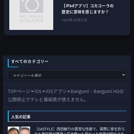
【iPadアプリ】コカコーラの
歴史に意味を感じますか？
2010年10月12日
すべてのカテゴリー
す
べ
て
TOPページ
>
iOS
>
iOSアプリ
>
Bangumi・Bangumi HDの
の
公開停止でテレビ番組表が使えません。
カ
テ
人気の記事
ゴ
［GASTYLE］西田敏行の異常な性癖で、実際に骨を折ら
リ