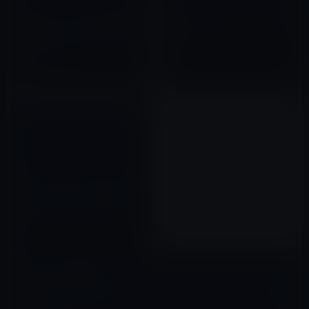
【iPhoneアプリ】まずは食事で
App Storeの承認アプリが50万
多湿改善？「緊急対策！花粉症
を超す！
に効くレシピ」
2011年05月25日
2012年02月13日
【iPadアプリ】Disneyのくまの
プーさんアプリ「Winnie the
Pooh Puzzle Book」で子供と
パズルをしながら癒されるのは
2010年12月17日
いかがですか？
コメントを残す
メールアドレスが公開されることはありません。
※
が付いている欄は