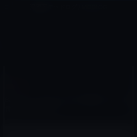
コ
ナ
深層系モッドログ / MODLOG
ン
ビ
ライフ、サイエンス、ガジェットほか、この迷宮を楽しむ人たちへ
テ
ゲ
ン
ー
IOSアプリ
ツ
シ
HOME
iOS
iOSアプリ
Bangumi・Bangumi HDの公開停止でテレビ番組表が使えません。
へ
ョ
ス
ン
キ
に
ッ
移
プ
動
2010年10月11日
M林檎
iOSアプリ
Bangumi・Bangumi HDの公開停止でテレビ
番組表が使えません。