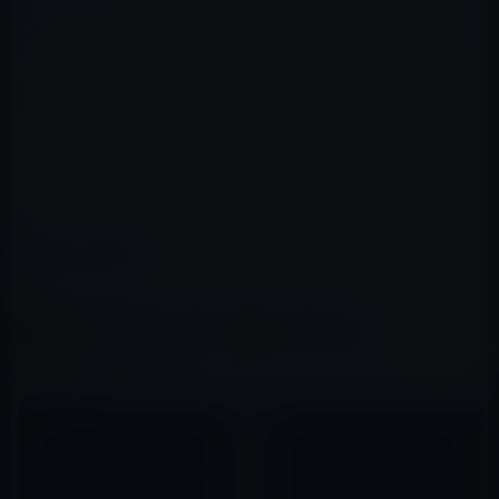
テレビ番組表が視認しやすいアプリだっただけに残念で
す。
カテゴリー
iOSアプリ
この記事をシェア
X(Twitter)
Facebook
LINE
B!はてブ
関連記事