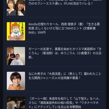
乃のセクシーエステ通い」がLINE流出でバレる！
Kindle日替わりセール、西原 理恵子（著）「生きる悪
知恵 正しくないけど役に立つ60のヒント (文春新書
868)」399円
ガーシーの友達で、暴露を始めたカリスマ美容師の「き
くりん」（菊池勲）は、ゆうこりん（小倉優子）の元旦
那。
なにわ男子の「大西流星」に（男として）襲われたこと
を元関西ジャニーズJr.の吉岡廉が暴露！
［ガーシー砲］未成年を紹介して「山下智久」をハメ、
さらに「湘南美容外科の相川院長」や「ワタナベマホ
ト」にアテンドしている古山を攻撃開始