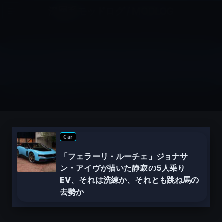
コ
ナ
深層系モッドログ / MODLOG
ン
ビ
ライフ、サイエンス、ガジェットほか、この迷宮を楽しむ人たちへ
テ
ゲ
ン
ー
ツ
シ
ジョナサン・アイブ
へ
ョ
ス
ン
HOME
ジョナサン・アイブ
キ
に
ッ
移
プ
動
Car
「フェラーリ・ルーチェ」ジョナサ
ン・アイヴが描いた静寂の5人乗り
EV、それは洗練か、それとも跳ね馬の
去勢か