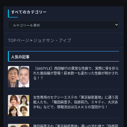
すべてのカテゴリー
す
べ
て
TOPページ
>
ジョナサン・アイブ
の
カ
人気の記事
テ
［GASTYLE］西田敏行の異常な性癖で、実際に骨を折ら
ゴ
れた風俗嬢が登場！萩本欽一も変わった性癖が明かされ
リ
る！？
ー
女性専用のセクシーエステの「東京秘密基地」に通う芸
能人たち、「篠田麻里子、指原莉乃、ミキティ、大沢あ
かね」などで、情報流出は元ＡＫＳの窪田から！
篠田麻里子の「東京秘密基地」通いの流れ弾で「指原莉