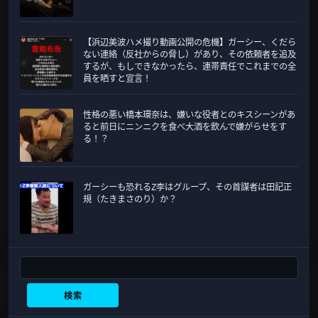
【浜辺美波ハメ撮り動画公開の危機】ガーシー、くだら
ない連絡（反社からの脅し）があり、その依頼者を追及
するが、もしできなかったら、連帯責任でこれまでの全
員を晒すと宣言！
性格の悪い橋本環奈は、嫌いな役者とのキスシーンがあ
ると前日にニンニクを食べ大酒を飲んで嫌がらせをす
る！？
ガーシーも恐れるZ李はグループ、その首謀者は田記正
規（たきまさのり）か？
検索
検索