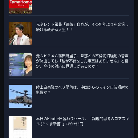
元タレント議員「蓮舫」自身が、その無能ぶりを発信し
続ける政治家人生！！
元ＡＫＢ４８篠田麻里子、旦那との不倫泥沼騒動の音声
が流出しても「私が不倫をした事実はありません」と否
定、今後の対応に見通しがあるのか？
陸上自衛隊のヘリ墜落は、中国からのマイクロ波照射の
影響か？
本日のKindle日替わりセール、「論理的思考のコアスキ
ル (ちくま新書) 」ほか計3冊