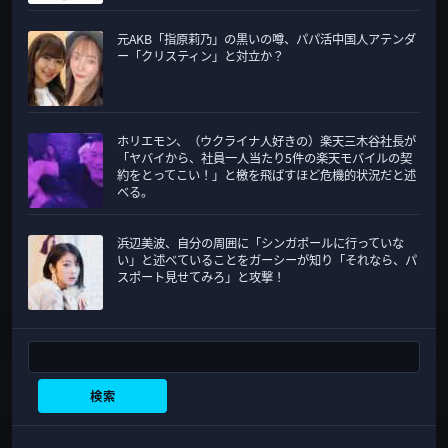
元AKB「指原莉乃」の黒いの噂、パパ活中国人アテンダ
ー「クリスティン」と対立か？
ホリエモン、（ウクライナ人好きの）楽天三木谷社長が
「ヤバイから、社員一人当たり5件の楽天モバイルの契
約をとってこい！」と檄を飛ばすほど危機的状況だと述
べる。
浜辺美波、自分の周囲に「シンガポールに行っていな
い」と述べていることをガーシーが知り「それなら、パ
スポート見せてみろ」と攻撃！
検索
検索