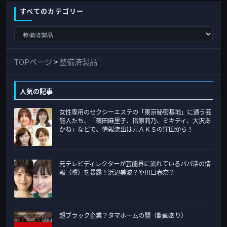
り
すべてのカテゴリー
す
べ
て
TOPページ
>
整備済製品
の
カ
人気の記事
テ
女性専用のセクシーエステの「東京秘密基地」に通う芸
ゴ
能人たち、「篠田麻里子、指原莉乃、ミキティ、大沢あ
リ
かね」などで、情報流出は元ＡＫＳの窪田から！
ー
元テレビディレクターが芸能界に流れているパパ活の情
報（噂）を暴露！浜辺美波？や川口春奈？
超ブラック企業？タマホームの闇（動画あり）