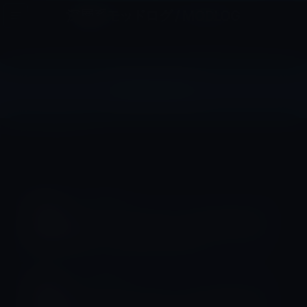
コ
ナ
深層系モッドログ / MODLOG
ン
ビ
ライフ、サイエンス、ガジェットほか、この迷宮を楽しむ人たちへ
テ
ゲ
ン
ー
ツ
シ
整備済製品
へ
ョ
ス
ン
HOME
整備済製品
キ
に
ッ
移
プ
動
整備済製品
Apple認定「Mac・iPad等整備済製
品」（2018年4月29日）
整備済製品
Apple認定「Mac・iPad等整備済製