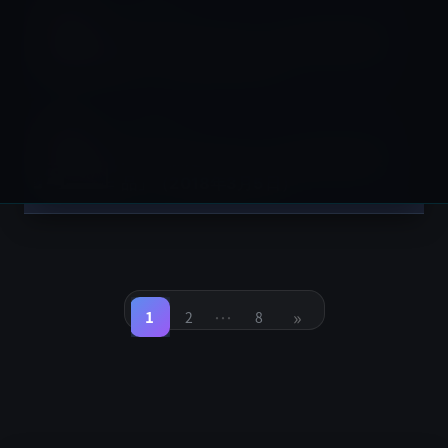
整備済製品
Apple認定「Mac・iPad等整備済製
品」（2018年3月6日）
整備済製品
Apple認定「Mac・iPad等整備済製
品」（2018年3月5日）
投
稿
…
»
の
1
2
8
固
固
固
定
定
定
ペ
ペ
ペ
ペ
ー
ー
ー
ジ
ジ
ジ
ー
ジ
送